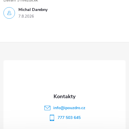
Dávám 5 hvezdicek
Michal Darebny
7.8.2026
Z
á
p
a
t
info
@
ipouzdro.cz
í
777 503 645