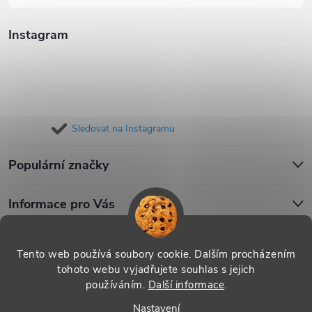
Instagram
Sledovat na Instagramu
Populární značky
Informace pro Vás
Blog
Tento web používá soubory cookie. Dalším procházením
tohoto webu vyjadřujete souhlas s jejich
používáním.
Další informace
.
Copyright 2026
iPouzdro.cz
. Všechna práva vyhrazena.
Upravit
Nastavení
nastavení cookies