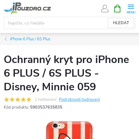
Přejít
NÁKUPNÍ
KOŠÍK
na
obsah
HLEDAT
iPhone 6 Plus / 6S Plus
Ochranný kryt pro iPhone
6 PLUS / 6S PLUS -
Disney, Minnie 059
1 hodnocení
Podrobnosti hodnocení
Kód produktu:
5903537635835