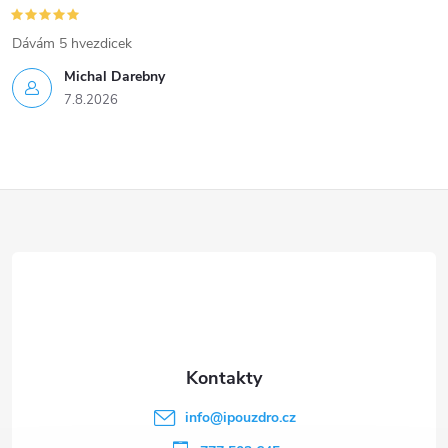
Dávám 5 hvezdicek
Michal Darebny
7.8.2026
Z
á
p
a
t
info
@
ipouzdro.cz