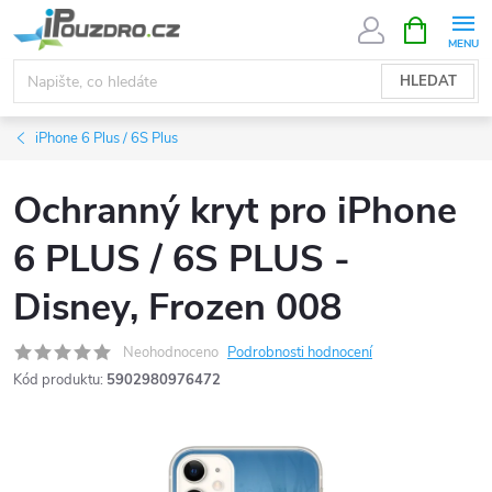
Přejít
NÁKUPNÍ
KOŠÍK
na
obsah
HLEDAT
iPhone 6 Plus / 6S Plus
Ochranný kryt pro iPhone
6 PLUS / 6S PLUS -
Disney, Frozen 008
Neohodnoceno
Podrobnosti hodnocení
Kód produktu:
5902980976472