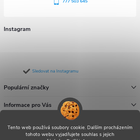
í
777 503 645
Instagram
Sledovat na Instagramu
Populární značky
Informace pro Vás
Blog
Tento web používá soubory cookie. Dalším procházením
tohoto webu vyjadřujete souhlas s jejich