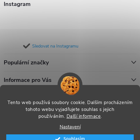
Instagram
Sledovat na Instagramu
Populární značky
Informace pro Vás
Blog
Tento web používá soubory cookie. Dalším procházením
tohoto webu vyjadřujete souhlas s jejich
používáním.
Další informace
.
Copyright 2026
iPouzdro.cz
. Všechna práva vyhrazena.
Upravit
Nastavení
nastavení cookies
Souhlasím
Vytvořil Shoptet