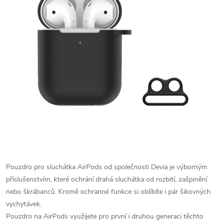
Pouzdro pro sluchátka AirPods od společnosti Devia je výborným
příslušenstvím, které ochrání drahá sluchátka od rozbití, zašpinění
nebo škrábanců. Kromě ochranné funkce si oblíbíte i pár šikovných
vychytávek.
Pouzdro na AirPods využijete pro první i druhou generaci těchto