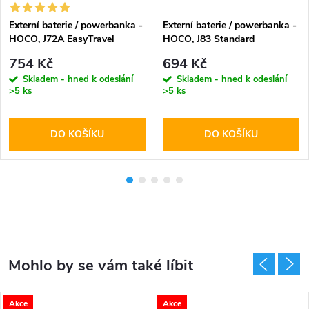
Externí baterie / powerbanka -
Externí baterie / powerbanka -
HOCO, J72A EasyTravel
HOCO, J83 Standard
20000mAh Black
PD20W+QC3.0 10000mAh
754 Kč
694 Kč
Gray
Skladem - hned k odeslání
Skladem - hned k odeslání
>5 ks
>5 ks
DO KOŠÍKU
DO KOŠÍKU
Akce
Akce