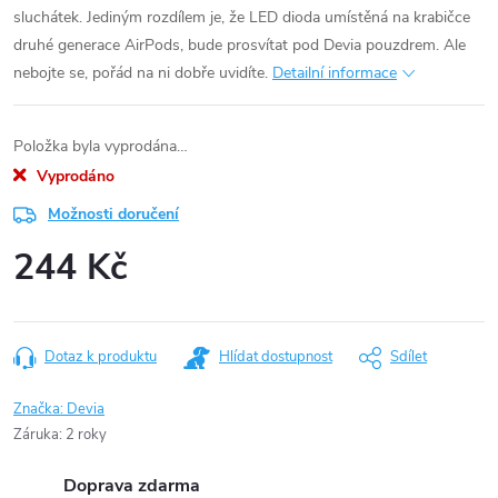
sluchátek. Jediným rozdílem je, že LED dioda umístěná na krabičce
druhé generace AirPods, bude prosvítat pod Devia pouzdrem. Ale
nebojte se, pořád na ni dobře uvidíte.
Detailní informace
Položka byla vyprodána…
Vyprodáno
Možnosti doručení
244 Kč
Měrná
cena:
Dotaz k produktu
Hlídat dostupnost
Sdílet
Značka:
Devia
Záruka
:
2 roky
Doprava zdarma