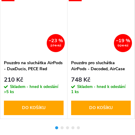
–23 %
–19 %
274 Kč
924 Kč
Pouzdro na sluchátka AirPods
Pouzdro pro sluchátka
- DuxDucis, PECE Red
AirPods - Decoded, AirCase
Blue
210 Kč
748 Kč
Skladem - hned k odeslání
Skladem - hned k odeslání
>5 ks
1 ks
DO KOŠÍKU
DO KOŠÍKU