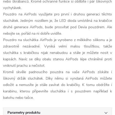
nebo škrábanců. Kromě ochranné funkce si oblíbíte i pár šikovných
vychytávek.
Pouzdro na AirPods využijete pro první i druhou generaci těchto
sluchátek. Jediným rozdílem je, že LED dioda umístěná na krabičce
druhé generace AirPods, bude prosvítat pod Devia pouzdrem. Ale
nebojte se, pořád na ni dobře uvidíte.
Pouzdro na sluchátka AirPods je vyrobeno z měkkého silikonu a je
zdravotně nezávadné. Vyniká velmi malou tloušťkou, takže
sluchátka s krabičkou nijak nenabudou a stále je můžete nosit v
kapsách. Navíc se díky obalu stanou AirPods lépe chráněné proti
vniknutí prachu a nečistot.
Kromě skvěle padnoucího pouzdra na vaše AirPods získáte i
šikovný držák sluchátek. Díky němu si vyndaná AirPods můžete
odložit a nemusíte je stále zavírat do krabičky. K tomu obdržíte i
karabinu, kterou připevníte sluchátka i s pouzdrem například k
batohu nebo tašce.
Parametry produktu