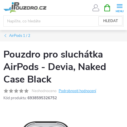
Přejít
NÁKUPNÍ
KOŠÍK
na
obsah
HLEDAT
AirPods 1 / 2
Pouzdro pro sluchátka
AirPods - Devia, Naked
Case Black
Neohodnoceno
Podrobnosti hodnocení
Kód produktu:
6938595326752