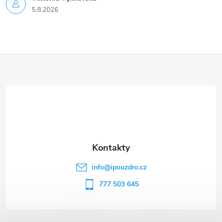
5.8.2026
Z
á
p
a
t
info
@
ipouzdro.cz
í
777 503 645