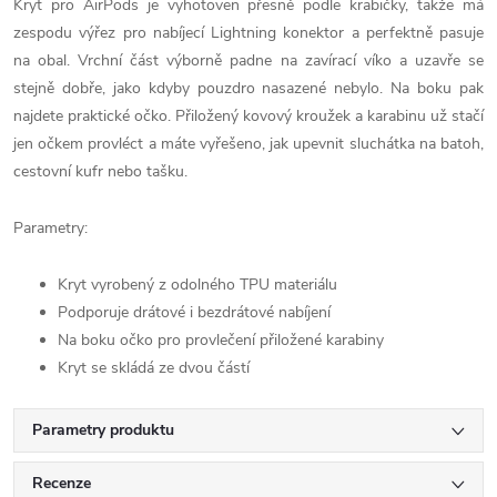
Kryt pro AirPods je vyhotoven přesně podle krabičky, takže má
zespodu výřez pro nabíjecí Lightning konektor a perfektně pasuje
na obal. Vrchní část výborně padne na zavírací víko a uzavře se
stejně dobře, jako kdyby pouzdro nasazené nebylo. Na boku pak
najdete praktické očko. Přiložený kovový kroužek a karabinu už stačí
jen očkem provléct a máte vyřešeno, jak upevnit sluchátka na batoh,
cestovní kufr nebo tašku.
Parametry:
Kryt vyrobený z odolného TPU materiálu
Podporuje drátové i bezdrátové nabíjení
Na boku očko pro provlečení přiložené karabiny
Kryt se skládá ze dvou částí
Parametry produktu
Recenze