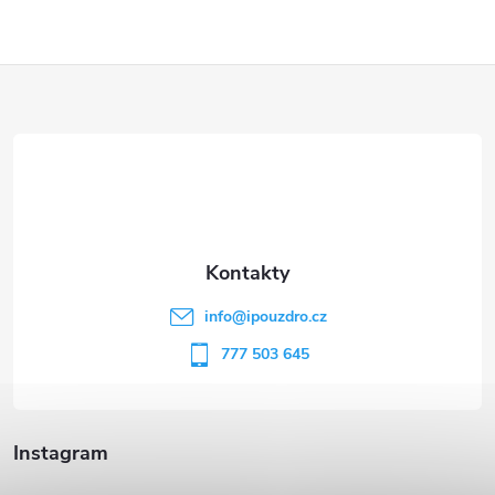
Z
á
p
a
t
info
@
ipouzdro.cz
í
777 503 645
Instagram