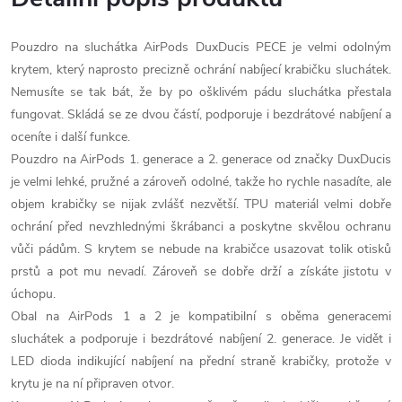
Pouzdro na sluchátka AirPods DuxDucis PECE je velmi odolným
krytem, který naprosto precizně ochrání nabíjecí krabičku sluchátek.
Nemusíte se tak bát, že by po ošklivém pádu sluchátka přestala
fungovat. Skládá se ze dvou částí, podporuje i bezdrátové nabíjení a
oceníte i další funkce.
Pouzdro na AirPods 1. generace a 2. generace od značky DuxDucis
je velmi lehké, pružné a zároveň odolné, takže ho rychle nasadíte, ale
objem krabičky se nijak zvlášť nezvětší. TPU materiál velmi dobře
ochrání před nevzhlednými škrábanci a poskytne skvělou ochranu
vůči pádům. S krytem se nebude na krabičce usazovat tolik otisků
prstů a pot mu nevadí. Zároveň se dobře drží a získáte jistotu v
úchopu.
Obal na AirPods 1 a 2 je kompatibilní s oběma generacemi
sluchátek a podporuje i bezdrátové nabíjení 2. generace. Je vidět i
LED dioda indikující nabíjení na přední straně krabičky, protože v
krytu je na ní připraven otvor.