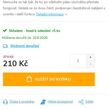
Nemusíte se tak bát, že by po ošklivém pádu sluchátka přestala
fungovat. Skládá se ze dvou částí, podporuje i bezdrátové nabíjení a
oceníte i další funkce.
Detailní informace
Skladem - hned k odeslání
>5 ks
10.8.2026
Možnosti doručení
274 Kč
210 Kč
Měrná
cena:
VLOŽIT DO KOŠÍKU
Dotaz k produktu
Hlídat dostupnost
Sdílet