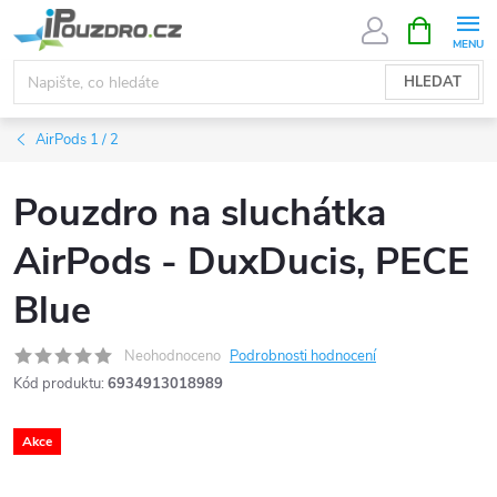
Přejít
NÁKUPNÍ
KOŠÍK
na
obsah
HLEDAT
AirPods 1 / 2
Pouzdro na sluchátka
AirPods - DuxDucis, PECE
Blue
Neohodnoceno
Podrobnosti hodnocení
Kód produktu:
6934913018989
Akce