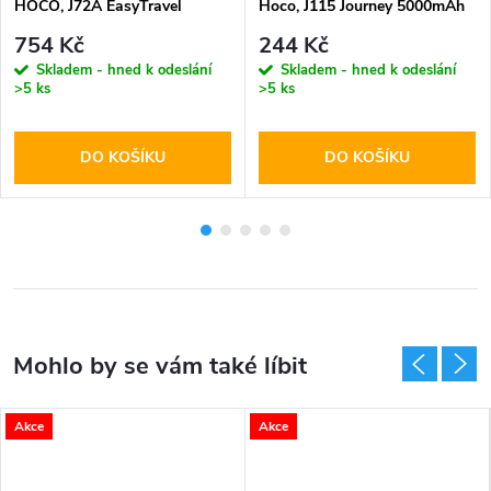
HOCO, J72A EasyTravel
Hoco, J115 Journey 5000mAh
20000mAh Black
White
754 Kč
244 Kč
Skladem - hned k odeslání
Skladem - hned k odeslání
>5 ks
>5 ks
DO KOŠÍKU
DO KOŠÍKU
Akce
Akce