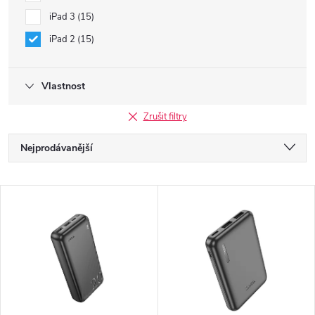
iPad 3
15
iPad 2
15
Vlastnost
Zrušit filtry
Ř
Nejprodávanější
a
Nejlevnější
V
Nejdražší
z
ý
Abecedně
e
p
n
i