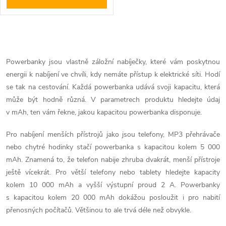
O
v
Powerbanky jsou vlastně záložní nabíječky, které vám poskytnou
energii k nabíjení ve chvíli, kdy nemáte přístup k elektrické síti. Hodí
l
se tak na cestování. Každá powerbanka udává svoji kapacitu, která
á
může být hodně různá. V parametrech produktu hledejte údaj
v mAh, ten vám řekne, jakou kapacitou powerbanka disponuje.
d
Pro nabíjení menších přístrojů jako jsou telefony, MP3 přehrávače
a
nebo chytré hodinky stačí powerbanka s kapacitou kolem 5 000
mAh. Znamená to, že telefon nabije zhruba dvakrát, menší přístroje
c
ještě vícekrát. Pro větší telefony nebo tablety hledejte kapacity
í
kolem 10 000 mAh a vyšší výstupní proud 2 A. Powerbanky
s kapacitou kolem 20 000 mAh dokážou posloužit i pro nabití
p
přenosných počítačů. Většinou to ale trvá déle než obvykle.