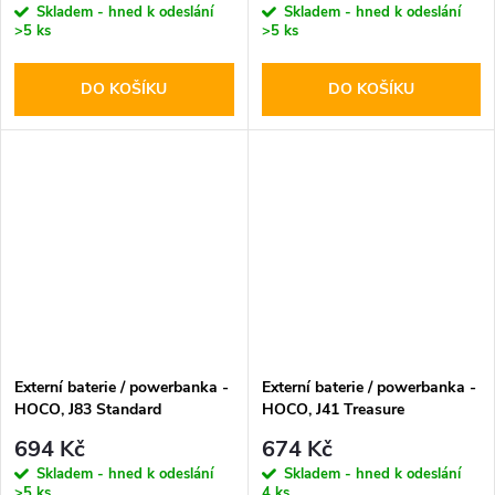
Skladem - hned k odeslání
Skladem - hned k odeslání
>5 ks
>5 ks
DO KOŠÍKU
DO KOŠÍKU
Externí baterie / powerbanka -
Externí baterie / powerbanka -
HOCO, J83 Standard
HOCO, J41 Treasure
PD20W+QC3.0 10000mAh
10000mAh White
694 Kč
674 Kč
Gray
Skladem - hned k odeslání
Skladem - hned k odeslání
>5 ks
4 ks