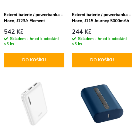
í
s
p
Externí baterie / powerbanka -
Externí baterie / powerbanka -
Hoco, J123A Element
Hoco, J115 Journey 5000mAh
p
20000mAh Black
Black
r
542 Kč
244 Kč
r
Skladem - hned k odeslání
Skladem - hned k odeslání
>5 ks
>5 ks
o
o
DO KOŠÍKU
DO KOŠÍKU
d
d
u
u
k
k
t
t
ů
ů