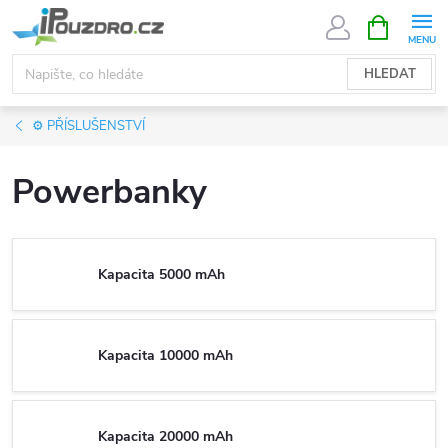
Přejít
NÁKUPNÍ
KOŠÍK
na
obsah
HLEDAT
⚙️ PŘÍSLUŠENSTVÍ
Powerbanky
Kapacita 5000 mAh
Kapacita 10000 mAh
Kapacita 20000 mAh