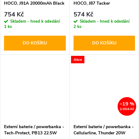
HOCO, J91A 20000mAh Black
HOCO, J87 Tacker
PD20W+QC3.0 10000mAh
754 Kč
574 Kč
Black
Skladem - hned k odeslání
Skladem - hned k odeslání
1 ks
2 ks
DO KOŠÍKU
DO KOŠÍKU
Akce
–19 %
1 004 Kč
Externí baterie / powerbanka -
Externí baterie / powerbanka -
Tech-Protect, PB13 22.5W
Cellularline, Thunder 20W