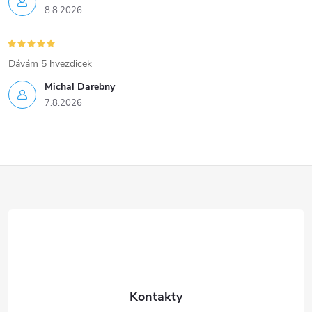
8.8.2026
Dávám 5 hvezdicek
Michal Darebny
7.8.2026
Z
á
p
a