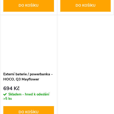
DO KOŠÍKU
DO KOŠÍKU
Externí baterie / powerbanka -
HOCO, Q3 Mayflower
PD20W+QC3.0 10000mAh
694 Kč
Black
Skladem - hned k odeslání
>5 ks
DO KOŠÍKU