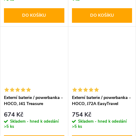
DO KOŠÍKU
DO KOŠÍKU
Externí baterie / powerbanka -
Externí baterie / powerbanka -
HOCO, J41 Treasure
HOCO, J72A EasyTravel
10000mAh Black
20000mAh Black
674 Kč
754 Kč
Skladem - hned k odeslání
Skladem - hned k odeslání
>5 ks
>5 ks