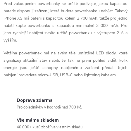
r
Před zakoupením powerbanky se určitě podívejte, jakou kapacitou
v
baterie disponují zařízení, která budete powerbankou nabíjet. Takový
iPhone XS má baterii s kapacitou kolem 2 700 mAh, takže pro jedno
k
nabití kupte powerbanku s kapacitou minimálně 3 000 mAh. Pro
y
jeho rychlejší nabíjení zvolte určitě powerbanku s výstupem 2 A a
vyšším.
v
Většina powerbanek má na svém těle umístěné LED diody, které
ý
signalizují aktuální stav nabití. Je tak na první pohled vidět, kolik
p
energie jsou ještě schopny nabíjenému zařízení předat. Jejich
nabíjení provedete micro-USB, USB-C nebo lightning kabelem.
i
s
Doprava zdarma
u
Pro objednávky v hodnotě nad 700 Kč.
Vše máme skladem
40.000+ kusů zboží ve vlastním skladu.