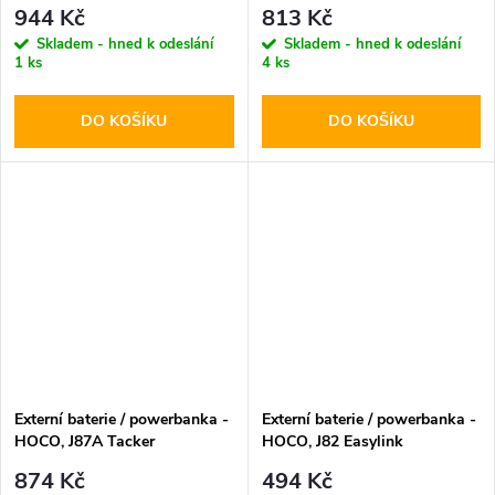
20000mAh
10000mAh Black
944 Kč
813 Kč
Skladem - hned k odeslání
Skladem - hned k odeslání
1 ks
4 ks
DO KOŠÍKU
DO KOŠÍKU
Externí baterie / powerbanka -
Externí baterie / powerbanka -
HOCO, J87A Tacker
HOCO, J82 Easylink
PD20W+QC3.0 20000mAh
10000mAh Black
874 Kč
494 Kč
Black