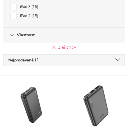
iPad 3
15
iPad 2
15
Vlastnost
Zrušit filtry
Ř
Nejprodávanější
a
Nejlevnější
V
Nejdražší
z
ý
Abecedně
e
p
n
i