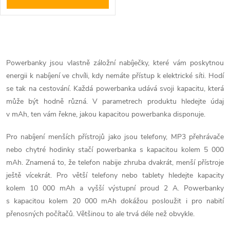
O
v
Powerbanky jsou vlastně záložní nabíječky, které vám poskytnou
energii k nabíjení ve chvíli, kdy nemáte přístup k elektrické síti. Hodí
l
se tak na cestování. Každá powerbanka udává svoji kapacitu, která
á
může být hodně různá. V parametrech produktu hledejte údaj
v mAh, ten vám řekne, jakou kapacitou powerbanka disponuje.
d
Pro nabíjení menších přístrojů jako jsou telefony, MP3 přehrávače
a
nebo chytré hodinky stačí powerbanka s kapacitou kolem 5 000
mAh. Znamená to, že telefon nabije zhruba dvakrát, menší přístroje
c
ještě vícekrát. Pro větší telefony nebo tablety hledejte kapacity
í
kolem 10 000 mAh a vyšší výstupní proud 2 A. Powerbanky
s kapacitou kolem 20 000 mAh dokážou posloužit i pro nabití
p
přenosných počítačů. Většinou to ale trvá déle než obvykle.