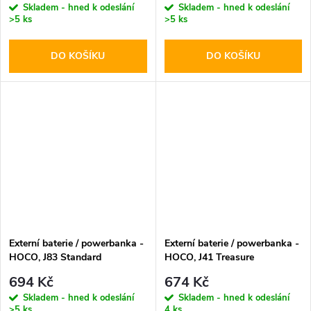
Skladem - hned k odeslání
Skladem - hned k odeslání
>5 ks
>5 ks
DO KOŠÍKU
DO KOŠÍKU
Externí baterie / powerbanka -
Externí baterie / powerbanka -
HOCO, J83 Standard
HOCO, J41 Treasure
PD20W+QC3.0 10000mAh
10000mAh White
694 Kč
674 Kč
Gray
Skladem - hned k odeslání
Skladem - hned k odeslání
>5 ks
4 ks