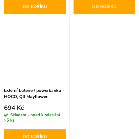
DO KOŠÍKU
DO KOŠÍKU
Externí baterie / powerbanka -
HOCO, Q3 Mayflower
PD20W+QC3.0 10000mAh
694 Kč
Black
Skladem - hned k odeslání
>5 ks
DO KOŠÍKU