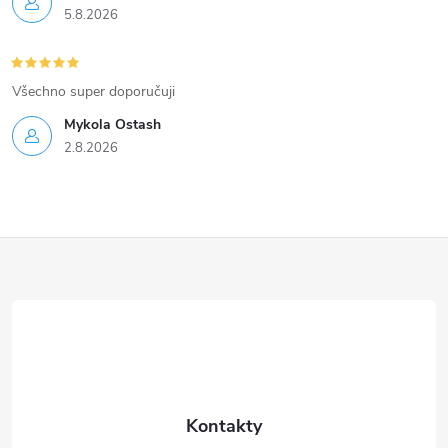
5.8.2026
Všechno super doporučuji
Mykola Ostash
2.8.2026
Z
á
p
a