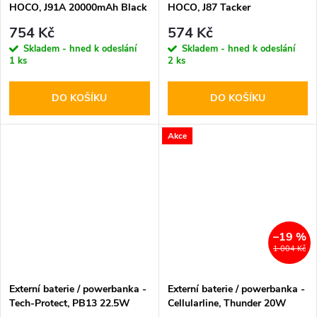
HOCO, J91A 20000mAh Black
HOCO, J87 Tacker
PD20W+QC3.0 10000mAh
754 Kč
574 Kč
Black
Skladem - hned k odeslání
Skladem - hned k odeslání
1 ks
2 ks
DO KOŠÍKU
DO KOŠÍKU
Akce
–19 %
1 004 Kč
Externí baterie / powerbanka -
Externí baterie / powerbanka -
Tech-Protect, PB13 22.5W
Cellularline, Thunder 20W