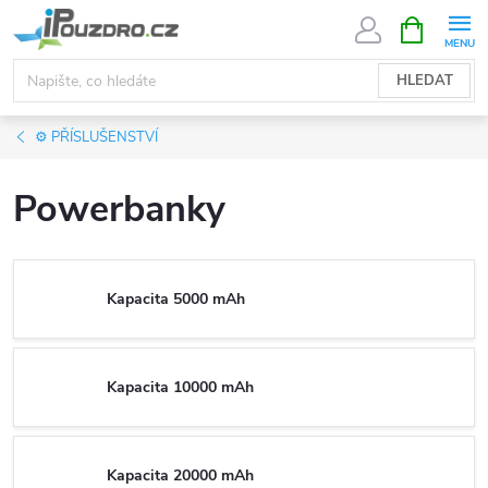
Přejít
NÁKUPNÍ
KOŠÍK
na
obsah
HLEDAT
⚙️ PŘÍSLUŠENSTVÍ
Powerbanky
Kapacita 5000 mAh
Kapacita 10000 mAh
Kapacita 20000 mAh