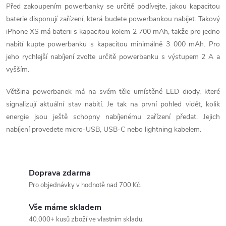
r
Před zakoupením powerbanky se určitě podívejte, jakou kapacitou
v
baterie disponují zařízení, která budete powerbankou nabíjet. Takový
iPhone XS má baterii s kapacitou kolem 2 700 mAh, takže pro jedno
k
nabití kupte powerbanku s kapacitou minimálně 3 000 mAh. Pro
y
jeho rychlejší nabíjení zvolte určitě powerbanku s výstupem 2 A a
vyšším.
v
Většina powerbanek má na svém těle umístěné LED diody, které
ý
signalizují aktuální stav nabití. Je tak na první pohled vidět, kolik
p
energie jsou ještě schopny nabíjenému zařízení předat. Jejich
nabíjení provedete micro-USB, USB-C nebo lightning kabelem.
i
s
Doprava zdarma
u
Pro objednávky v hodnotě nad 700 Kč.
Vše máme skladem
40.000+ kusů zboží ve vlastním skladu.