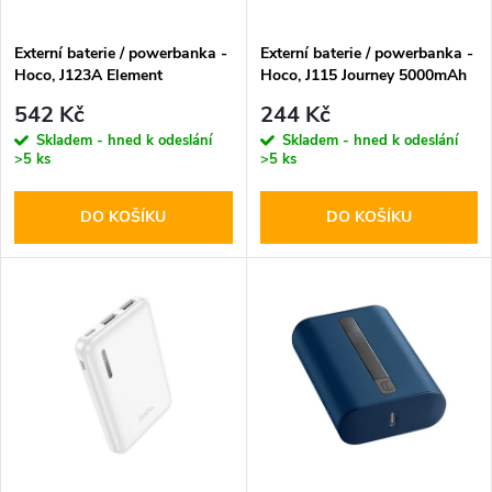
í
s
p
Externí baterie / powerbanka -
Externí baterie / powerbanka -
Hoco, J123A Element
Hoco, J115 Journey 5000mAh
p
20000mAh Black
Black
r
542 Kč
244 Kč
r
Skladem - hned k odeslání
Skladem - hned k odeslání
>5 ks
>5 ks
o
o
DO KOŠÍKU
DO KOŠÍKU
d
d
u
u
k
k
t
t
ů
ů