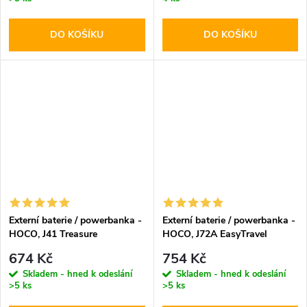
DO KOŠÍKU
DO KOŠÍKU
Externí baterie / powerbanka -
Externí baterie / powerbanka -
HOCO, J41 Treasure
HOCO, J72A EasyTravel
10000mAh Black
20000mAh Black
674 Kč
754 Kč
Skladem - hned k odeslání
Skladem - hned k odeslání
>5 ks
>5 ks