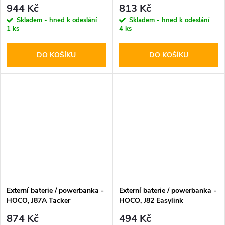
20000mAh
10000mAh Black
944 Kč
813 Kč
Skladem - hned k odeslání
Skladem - hned k odeslání
1 ks
4 ks
DO KOŠÍKU
DO KOŠÍKU
Externí baterie / powerbanka -
Externí baterie / powerbanka -
HOCO, J87A Tacker
HOCO, J82 Easylink
PD20W+QC3.0 20000mAh
10000mAh Black
874 Kč
494 Kč
Black