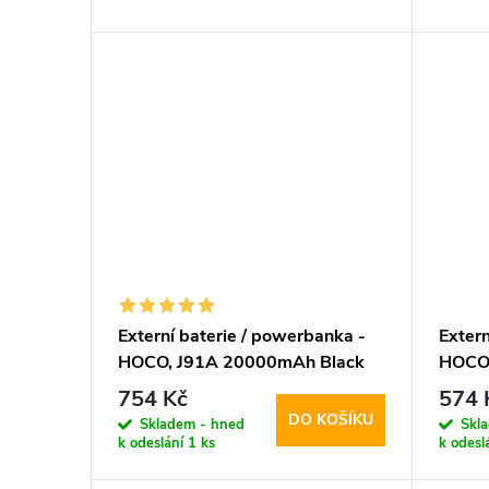
d
t
u
ů
k
t
ů
Externí baterie / powerbanka -
Extern
HOCO, J91A 20000mAh Black
HOCO,
PD20
754 Kč
574 
Black
DO KOŠÍKU
Skladem - hned
Skl
k odeslání
1 ks
k odesl