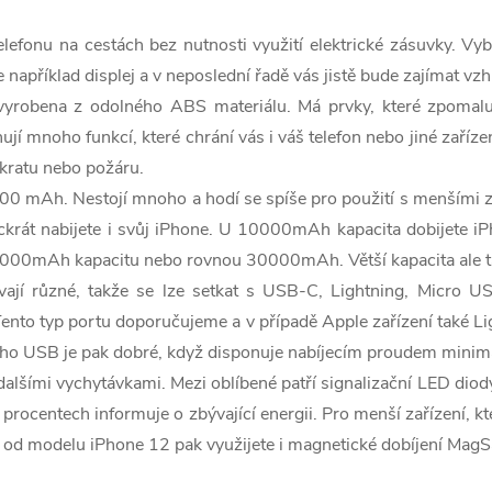
efonu na cestách bez nutnosti využití elektrické zásuvky. Vybír
například displej a v neposlední řadě vás jistě bude zajímat vzh
vyrobena z odolného ABS materiálu. Má prvky, které zpomalují
ují mnoho funkcí, které chrání vás i váš telefon nebo jiné zaříze
zkratu nebo požáru.
 mAh. Nestojí mnoho a hodí se spíše pro použití s menšími zař
íckrát nabijete i svůj iPhone. U 10000mAh kapacita dobijete iP
te 20000mAh kapacitu nebo rovnou 30000mAh. Větší kapacita ale
bývají různé, takže se lze setkat s USB-C, Lightning, Mic
 Tento typ portu doporučujeme a v případě Apple zařízení také 
ckého USB je pak dobré, když disponuje nabíjecím proudem minim
lšími vychytávkami. Mezi oblíbené patří signalizační LED diody, 
 procentech informuje o zbývající energii. Pro menší zařízení, k
 od modelu iPhone 12 pak využijete i magnetické dobíjení MagS