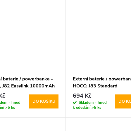
í baterie / powerbanka -
Externí baterie / powerban
 J82 Easylink 10000mAh
HOCO, J83 Standard
PD20W+QC3.0 10000mA
Kč
694 Kč
Gray
DO KOŠÍKU
DO K
adem - hned
Skladem - hned
ání
>5 ks
k odeslání
>5 ks