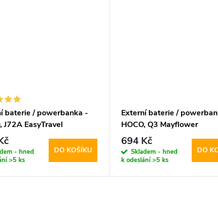
í baterie / powerbanka -
Externí baterie / powerban
 J72A EasyTravel
HOCO, Q3 Mayflower
0mAh Black
PD20W+QC3.0 10000mA
Kč
694 Kč
Black
DO KOŠÍKU
DO K
adem - hned
Skladem - hned
ání
>5 ks
k odeslání
>5 ks