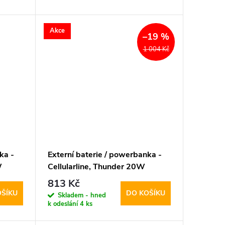
Akce
–19 %
1 004 Kč
ka -
Externí baterie / powerbanka -
W
Cellularline, Thunder 20W
10000mAh Black
813 Kč
OŠÍKU
DO KOŠÍKU
Skladem - hned
k odeslání
4 ks