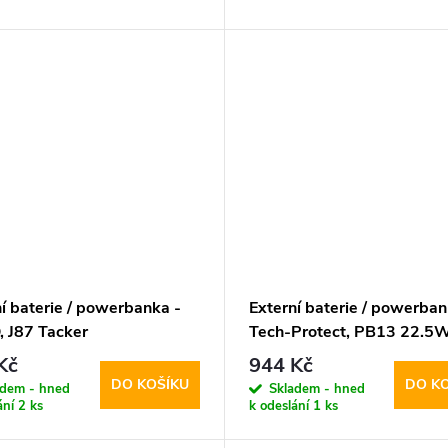
í baterie / powerbanka -
Externí baterie / powerban
 J87 Tacker
Tech-Protect, PB13 22.5
W+QC3.0 10000mAh
20000mAh
Kč
944 Kč
DO KOŠÍKU
DO K
adem - hned
Skladem - hned
ání
2 ks
k odeslání
1 ks