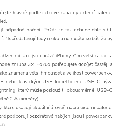
ejte hlavně podle celkové kapacity externí baterie,
led.
 případné hoření. Požár se tak nebude dále šířit.
ní. Nepředstavují tedy riziko a nemusíte se bát, že by
ízeními jako jsou právě iPhony. Čím větší kapacita
hone zhruba 3x. Pokud potřebujete dobíjet častěji a
 také znamená větší hmotnost a velikost powerbanky.
ro USB nebo klasickým USB konektorem. USB-C bývá
Lightning, který může posloužit i obousměrně. USB-C
álně 2 A (ampéry).
které ukazují aktuální úroveň nabití externí baterie.
teré podporují bezdrátové nabíjení jsou i powerbanky
afe.