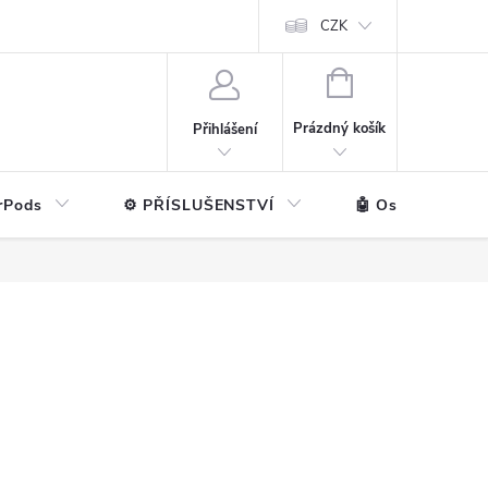
ntakt
💼 Pro firmy
CZK
NÁKUPNÍ
KOŠÍK
Prázdný košík
Přihlášení
rPods
⚙️ PŘÍSLUŠENSTVÍ
🤖 Ostatní značk