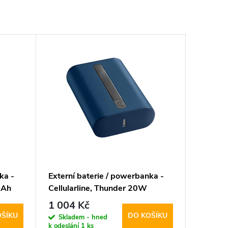
ka -
Externí baterie / powerbanka -
mAh
Cellularline, Thunder 20W
10000mAh Blue
1 004 Kč
OŠÍKU
DO KOŠÍKU
Skladem - hned
k odeslání
1 ks