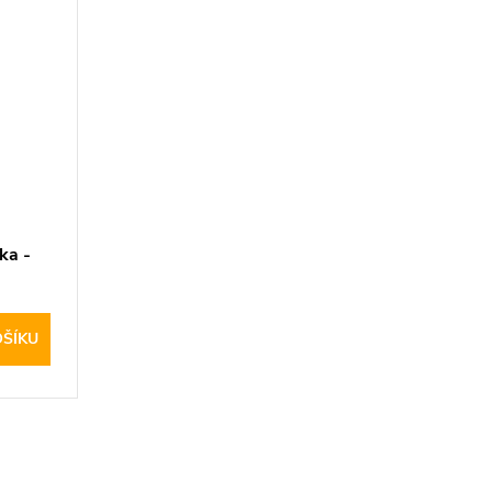
ka -
h
OŠÍKU