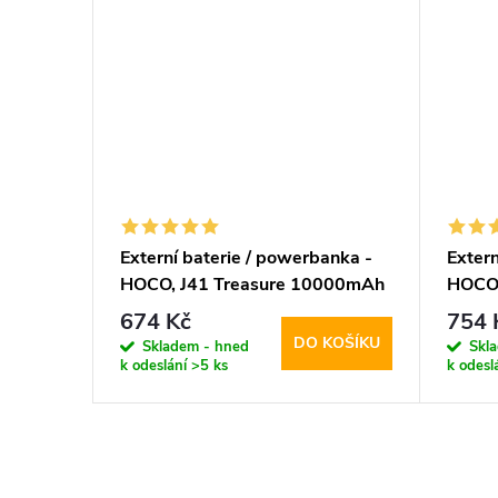
Externí baterie / powerbanka -
Extern
HOCO, J41 Treasure 10000mAh
HOCO,
Black
2000
674 Kč
754 
DO KOŠÍKU
Skladem - hned
Skl
k odeslání
>5 ks
k odesl
O