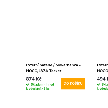
Externí baterie / powerbanka -
Extern
HOCO, J87A Tacker
HOCO,
PD20W+QC3.0 20000mAh
Black
874 Kč
494 
Black
DO KOŠÍKU
Skladem - hned
Skl
k odeslání
>5 ks
k odesl