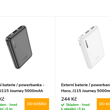
í baterie / powerbanka -
Externí baterie / powerban
 J115 Journey 5000mAh
Hoco, J115 Journey 5000
White
Kč
244 Kč
DO KOŠÍKU
DO K
adem - hned
Skladem - hned
ání
>5 ks
k odeslání
>5 ks