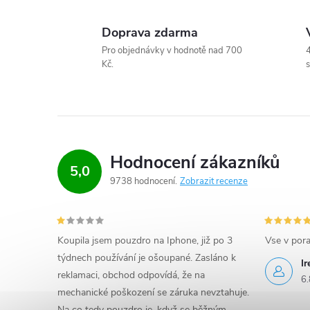
y
Doprava zdarma
v
Pro objednávky v hodnotě nad 700
4
ý
Kč.
s
p
i
s
Hodnocení zákazníků
5,0
u
9738 hodnocení
Zobrazit recenze
Koupila jsem pouzdro na Iphone, již po 3
Vse v por
týdnech používání je ošoupané. Zasláno k
I
reklamaci, obchod odpovídá, že na
6.
mechanické poškození se záruka nevztahuje.
Na co tedy pouzdro je, když se běžným