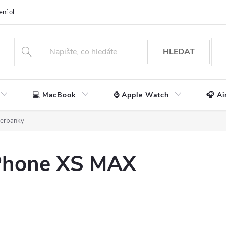
ení obchodu
📃 Obchodní podmínky
🔒 Ochrana os. údajů
📞 Ko
HLEDAT
💻 MacBook
⌚ Apple Watch
🎧 Ai
erbanky
Phone XS MAX