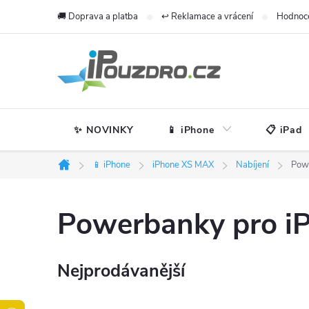
Přejít
🚚 Doprava a platba
↩️ Reklamace a vrácení
Hodnoc
na
obsah
✨ NOVINKY
📱 iPhone
📋 iPad
📱 iPhone
iPhone XS MAX
Nabíjení
Pow
Domů
Powerbanky pro i
Nejprodávanější