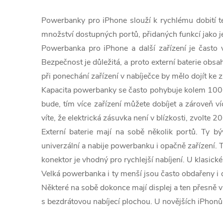
v
Powerbanky pro iPhone slouží k rychlému dobití tel
l
množství dostupných portů, přidaných funkcí jako je 
Powerbanka pro iPhone a další zařízení je často 
á
Bezpečnost je důležitá, a proto externí baterie obsah
d
při ponechání zařízení v nabíječce by mělo dojít ke 
a
Kapacita powerbanky se často pohybuje kolem 10000
bude, tím více zařízení můžete dobíjet a zároveň v
c
víte, že elektrická zásuvka není v blízkosti, zvol
í
Externí baterie mají na sobě několik portů. Ty 
univerzální a nabije powerbanku i opačně zařízení.
p
konektor je vhodný pro rychlejší nabíjení. U klasi
r
Velká powerbanka i ty menší jsou často obdařeny i da
Některé na sobě dokonce mají displej a ten přesně v
v
s bezdrátovou nabíjecí plochou. U novějších iPhonů
k