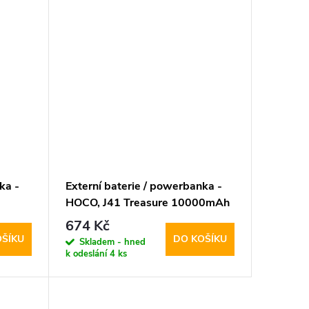
ka -
Externí baterie / powerbanka -
HOCO, J41 Treasure 10000mAh
h
White
674 Kč
OŠÍKU
DO KOŠÍKU
Skladem - hned
k odeslání
4 ks