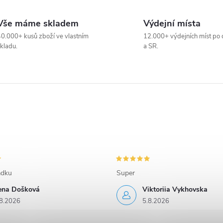
Vše máme skladem
Výdejní místa
0.000+ kusů zboží ve vlastním
12.000+ výdejních míst po 
kladu.
a SR.
adku
Super
rena Došková
Viktoriia Vykhovska
8.2026
5.8.2026