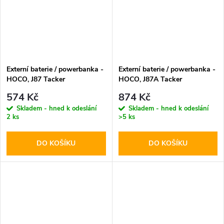
Externí baterie / powerbanka -
Externí baterie / powerbanka -
HOCO, J87 Tacker
HOCO, J87A Tacker
PD20W+QC3.0 10000mAh
PD20W+QC3.0 20000mAh
574 Kč
874 Kč
Black
Black
Skladem - hned k odeslání
Skladem - hned k odeslání
2 ks
>5 ks
DO KOŠÍKU
DO KOŠÍKU