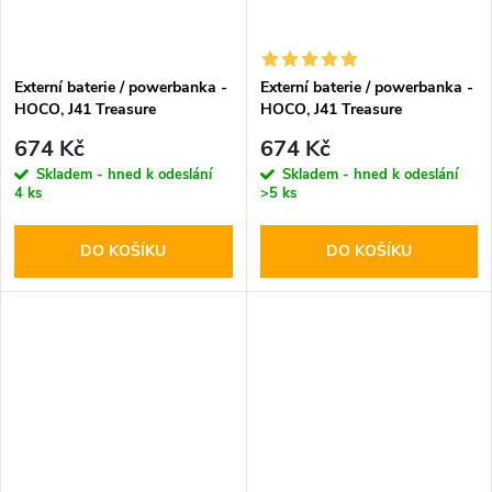
Externí baterie / powerbanka -
Externí baterie / powerbanka -
HOCO, J41 Treasure
HOCO, J41 Treasure
10000mAh White
10000mAh Black
674 Kč
674 Kč
Skladem - hned k odeslání
Skladem - hned k odeslání
4 ks
>5 ks
DO KOŠÍKU
DO KOŠÍKU