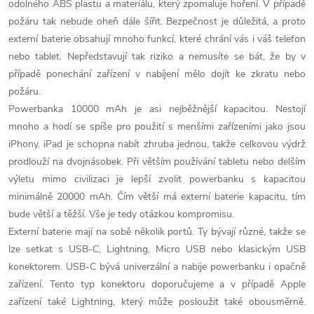
d
odolného ABS plastu a materiálu, který zpomaluje hoření. V případě
požáru tak nebude oheň dále šířit. Bezpečnost je důležitá, a proto
a
externí baterie obsahují mnoho funkcí, které chrání vás i váš telefon
c
nebo tablet. Nepředstavují tak riziko a nemusíte se bát, že by v
případě ponechání zařízení v nabíjení mělo dojít ke zkratu nebo
í
požáru.
p
Powerbanka 10000 mAh je asi nejběžnější kapacitou. Nestojí
mnoho a hodí se spíše pro použití s menšími zařízeními jako jsou
r
iPhony. iPad je schopna nabít zhruba jednou, takže celkovou výdrž
prodlouží na dvojnásobek. Při větším používání tabletu nebo delším
v
výletu mimo civilizaci je lepší zvolit powerbanku s kapacitou
k
minimálně 20000 mAh. Čím větší má externí baterie kapacitu, tím
bude větší a těžší. Vše je tedy otázkou kompromisu.
y
Externí baterie mají na sobě několik portů. Ty bývají různé, takže se
v
lze setkat s USB-C, Lightning, Micro USB nebo klasickým USB
konektorem. USB-C bývá univerzální a nabije powerbanku i opačně
ý
zařízení. Tento typ konektoru doporučujeme a v případě Apple
zařízení také Lightning, který může posloužit také obousměrně.
p