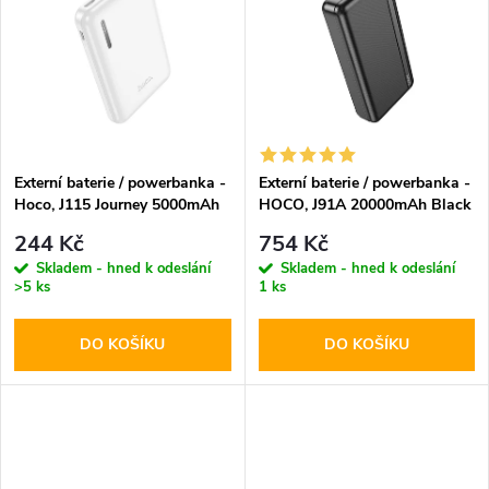
k
k
t
t
ů
ů
Externí baterie / powerbanka -
Externí baterie / powerbanka -
Hoco, J115 Journey 5000mAh
HOCO, J91A 20000mAh Black
White
244 Kč
754 Kč
Skladem - hned k odeslání
Skladem - hned k odeslání
>5 ks
1 ks
DO KOŠÍKU
DO KOŠÍKU