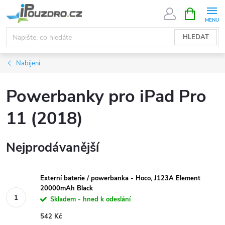
Přejít
NÁKUPNÍ
KOŠÍK
na
obsah
HLEDAT
Nabíjení
Powerbanky pro iPad Pro
11 (2018)
Nejprodávanější
Externí baterie / powerbanka - Hoco, J123A Element
20000mAh Black
Skladem - hned k odeslání
542 Kč