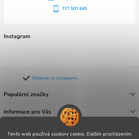
í
777 503 645
Instagram
Sledovat na Instagramu
Populární značky
Informace pro Vás
Blog
Tento web používá soubory cookie. Dalším procházením