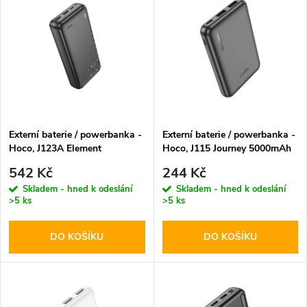
z
ý
Abecedně
e
p
n
i
í
s
p
Externí baterie / powerbanka -
Externí baterie / powerbanka -
Hoco, J123A Element
Hoco, J115 Journey 5000mAh
p
20000mAh Black
Black
r
542 Kč
244 Kč
r
Skladem - hned k odeslání
Skladem - hned k odeslání
>5 ks
>5 ks
o
o
DO KOŠÍKU
DO KOŠÍKU
d
d
u
u