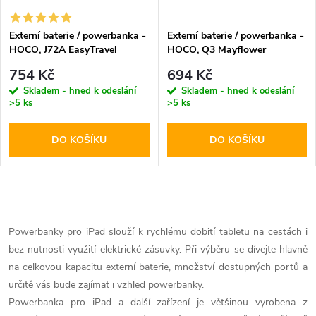
Externí baterie / powerbanka -
Externí baterie / powerbanka -
HOCO, J72A EasyTravel
HOCO, Q3 Mayflower
20000mAh Black
PD20W+QC3.0 10000mAh
754 Kč
694 Kč
Black
Skladem - hned k odeslání
Skladem - hned k odeslání
>5 ks
>5 ks
DO KOŠÍKU
DO KOŠÍKU
O
v
Powerbanky pro iPad slouží k rychlému dobití tabletu na cestách i
bez nutnosti využití elektrické zásuvky. Při výběru se dívejte hlavně
l
na celkovou kapacitu externí baterie, množství dostupných portů a
á
určitě vás bude zajímat i vzhled powerbanky.
Powerbanka pro iPad a další zařízení je většinou vyrobena z