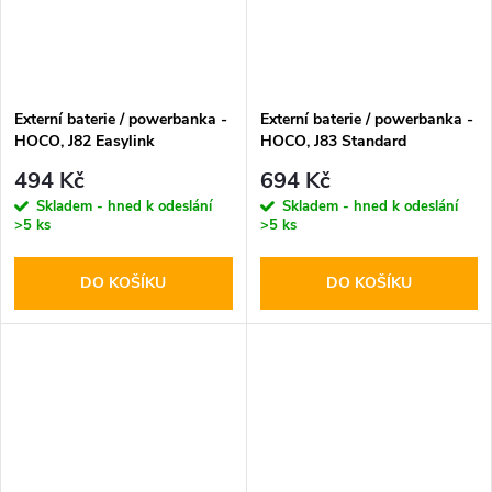
Externí baterie / powerbanka -
Externí baterie / powerbanka -
HOCO, J82 Easylink
HOCO, J83 Standard
10000mAh Black
PD20W+QC3.0 10000mAh
494 Kč
694 Kč
Gray
Skladem - hned k odeslání
Skladem - hned k odeslání
>5 ks
>5 ks
DO KOŠÍKU
DO KOŠÍKU