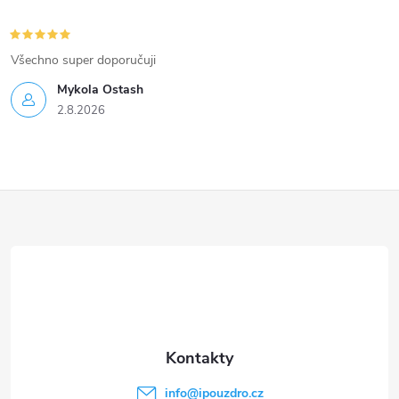
Všechno super doporučuji
Mykola Ostash
2.8.2026
Z
á
p
a
t
info
@
ipouzdro.cz