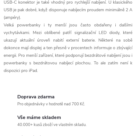
USB-C konektor je také vhodný pro rychlejší nabíjení. U klasického
i
USB je pak dobré, když disponuje nabíjecím proudem minimálně 2 A
(ampéry).
s
Velká powerbanky i ty menší jsou často obdařeny i dalšími
u
vychytávkami. Mezi oblíbené patří signalizační LED diody, které
ukazují aktuální úroveň nabití externí baterie. Některé na sobě
dokonce mají displej a ten přesně v procentech informuje o zbývající
energii. Pro menší zařízení, které podporují bezdrátové nabíjení jsou i
powerbanky s bezdrátovou nabíjecí plochou. To ale zatím není k
dispozici pro iPad.
Doprava zdarma
Pro objednávky v hodnotě nad 700 Kč.
Vše máme skladem
40.000+ kusů zboží ve vlastním skladu.