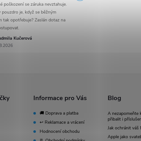
é poškození se záruka nevztahuje.
y pouzdro je, když se běžným
 tak opotřebuje? Zaslán dotaz na
ostupovat.
udmila Kučerová
8.2026
ačky
Informace pro Vás
Blog
🚚 Doprava a platba
A nezapomeňte 
přibalit i přísluše
↩️ Reklamace a vrácení
Jak ochránit vá
Hodnocení obchodu
Apple jako svate
📃 Obchodní podmínky