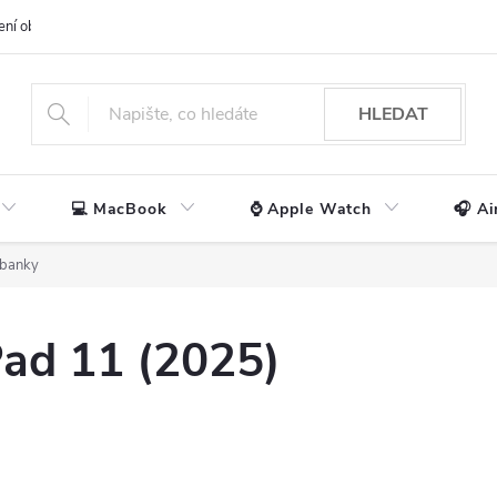
ení obchodu
📃 Obchodní podmínky
🔒 Ochrana os. údajů
📞 Ko
HLEDAT
💻 MacBook
⌚ Apple Watch
🎧 Ai
banky
ad 11 (2025)