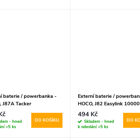
í baterie / powerbanka -
Externí baterie / powerban
 J87A Tacker
HOCO, J82 Easylink 1000
W+QC3.0 20000mAh
Black
Kč
494 Kč
DO KOŠÍKU
DO K
adem - hned
Skladem - hned
ání
>5 ks
k odeslání
>5 ks