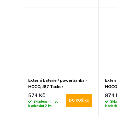
d
t
u
ů
k
t
ů
Externí baterie / powerbanka -
Extern
HOCO, J87 Tacker
HOCO,
PD20W+QC3.0 10000mAh
PD20
574 Kč
874 
Black
Black
DO KOŠÍKU
Skladem - hned
Skl
k odeslání
2 ks
k odesl