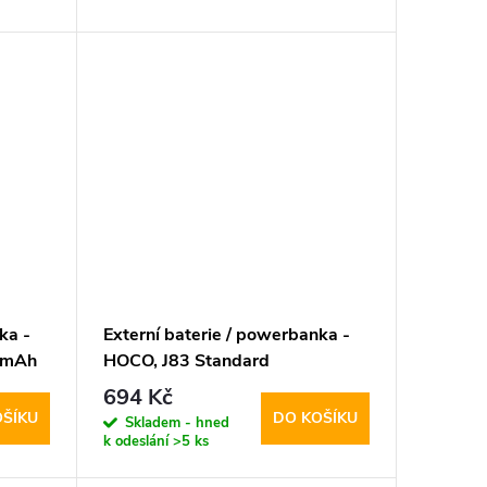
ka -
Externí baterie / powerbanka -
0mAh
HOCO, J83 Standard
PD20W+QC3.0 10000mAh
694 Kč
Gray
OŠÍKU
DO KOŠÍKU
Skladem - hned
k odeslání
>5 ks