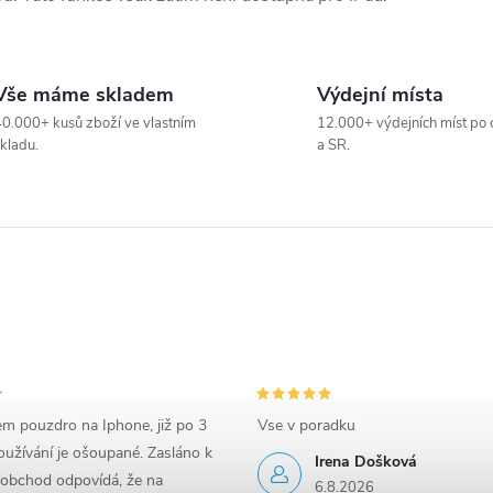
Vše máme skladem
Výdejní místa
0.000+ kusů zboží ve vlastním
12.000+ výdejních míst po 
kladu.
a SR.
em pouzdro na Iphone, již po 3
Vse v poradku
užívání je ošoupané. Zasláno k
Irena Došková
 obchod odpovídá, že na
6.8.2026