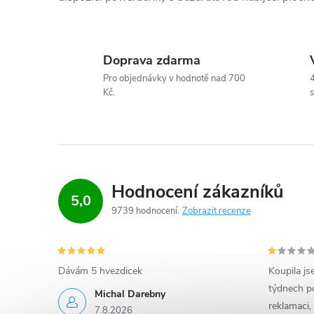
k
y
Doprava zdarma
v
Pro objednávky v hodnotě nad 700
4
ý
Kč.
s
p
i
s
Hodnocení zákazníků
5,0
u
9739 hodnocení
Zobrazit recenze
Dávám 5 hvezdicek
Koupila js
týdnech po
Michal Darebny
reklamaci,
7.8.2026