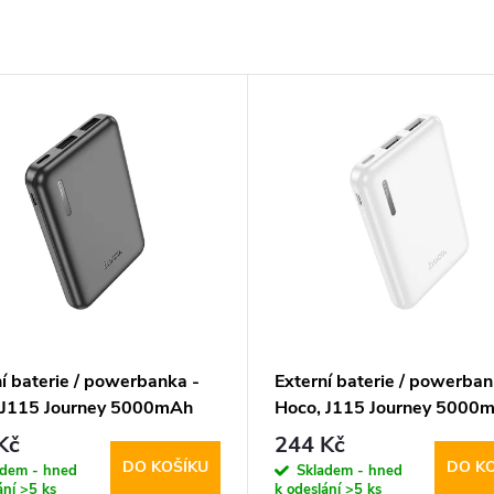
í baterie / powerbanka -
Externí baterie / powerban
 J115 Journey 5000mAh
Hoco, J115 Journey 5000
White
Kč
244 Kč
DO KOŠÍKU
DO K
adem - hned
Skladem - hned
ání
>5 ks
k odeslání
>5 ks