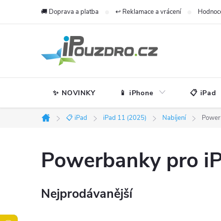
Přejít
🚚 Doprava a platba
↩️ Reklamace a vrácení
Hodnoc
na
obsah
✨ NOVINKY
📱 iPhone
📋 iPad
📋 iPad
iPad 11 (2025)
Nabíjení
Power
Domů
Powerbanky pro iP
Nejprodávanější