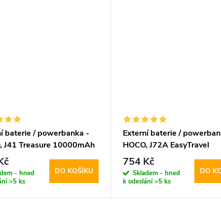
í baterie / powerbanka -
Externí baterie / powerban
 J41 Treasure 10000mAh
HOCO, J72A EasyTravel
20000mAh Black
Kč
754 Kč
DO KOŠÍKU
DO K
adem - hned
Skladem - hned
ání
>5 ks
k odeslání
>5 ks