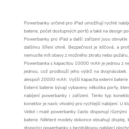
O
v
Powerbanky určené pro iPad umožňují rychlé nabíjení
l
baterie, počet dostupných portů a také na design p
Powerbanky pro iPad a další zařízení jsou obvykle 
á
dalšímu šíření ohně. Bezpečnost je klíčová, a prot
d
nemusíte mít obavy z možného zkratu nebo požáru, p
a
Powerbanka s kapacitou 10000 mAh je jednou z nejběž
jednou, což prodlouží jeho výdrž na dvojnásobek. P
c
alespoň 20000 mAh. Vyšší kapacita externí baterie
í
Externí baterie bývají vybaveny několika porty, 
nabíjení powerbanky i zařízení. Tento typ konek
p
konektor je navíc vhodný pro rychlejší nabíjení. U 
r
Velké i malé powerbanky často disponují různými už
baterie. Některé modely dokonce obsahují displej, k
v
dispozici powerbanky s bezdrátovou nabíjecí plocho