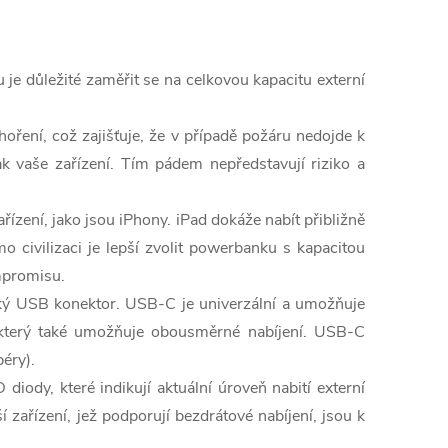
 je důležité zaměřit se na celkovou kapacitu externí
oření, což zajišťuje, že v případě požáru nedojde k
tak vaše zařízení. Tím pádem nepředstavují riziko a
ízení, jako jsou iPhony. iPad dokáže nabít přibližně
o civilizaci je lepší zvolit powerbanku s kapacitou
mpromisu.
cký USB konektor. USB-C je univerzální a umožňuje
, který také umožňuje obousměrné nabíjení. USB-C
éry).
iody, které indikují aktuální úroveň nabití externí
 zařízení, jež podporují bezdrátové nabíjení, jsou k