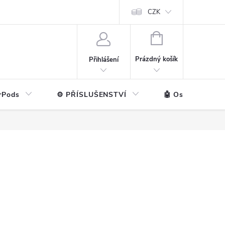
ntakt
💼 Pro firmy
CZK
NÁKUPNÍ
KOŠÍK
Prázdný košík
Přihlášení
rPods
⚙️ PŘÍSLUŠENSTVÍ
🤖 Ostatní značk