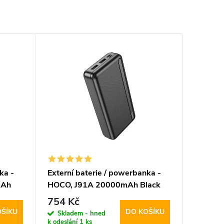
ka -
Externí baterie / powerbanka -
mAh
HOCO, J91A 20000mAh Black
754 Kč
OŠÍKU
DO KOŠÍKU
Skladem - hned
k odeslání
1 ks