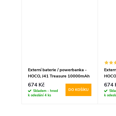
Externí baterie / powerbanka -
Extern
HOCO, J41 Treasure 10000mAh
HOCO,
White
Black
674 Kč
674 
DO KOŠÍKU
Skladem - hned
Skl
k odeslání
4 ks
k odesl