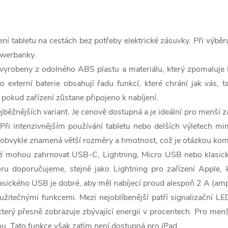
 tabletu na cestách bez potřeby elektrické zásuvky. Při výběru
owerbanky.
vyrobeny z odolného ABS plastu a materiálu, který zpomaluje h
o externí baterie obsahují řadu funkcí, které chrání jak vás, 
okud zařízení zůstane připojeno k nabíjení.
nějších variant. Je cenově dostupná a je ideální pro menší zař
ři intenzivnějším používání tabletu nebo delších výletech mim
 obvykle znamená větší rozměry a hmotnost, což je otázkou ko
které mohou zahrnovat USB-C, Lightning, Micro USB nebo klasi
toru doporučujeme, stejně jako Lightning pro zařízení Apple
klasického USB je dobré, aby měl nabíjecí proud alespoň 2 A (amp
itečnými funkcemi. Mezi nejoblíbenější patří signalizační LED d
terý přesně zobrazuje zbývající energii v procentech. Pro menší
u. Tato funkce však zatím není dostupná pro iPad.