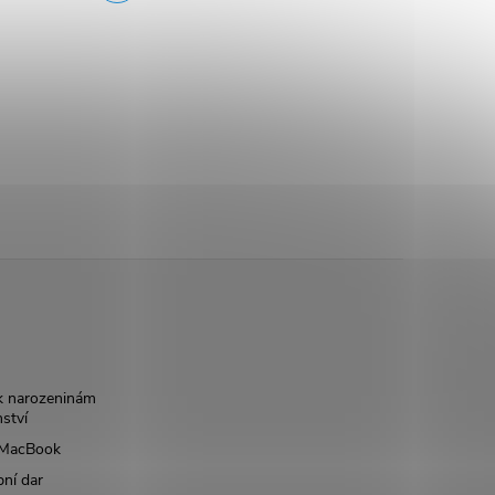
k narozeninám
nství
š MacBook
bní dar