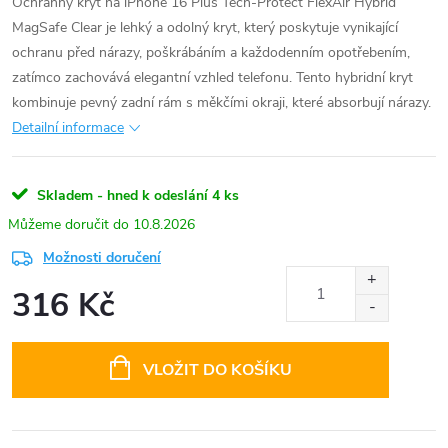
Ochranný kryt na iPhone 16 Plus Tech-Protect FlexAir Hybrid
MagSafe Clear je lehký a odolný kryt, který poskytuje vynikající
ochranu před nárazy, poškrábáním a každodenním opotřebením,
zatímco zachovává elegantní vzhled telefonu. Tento hybridní kryt
kombinuje pevný zadní rám s měkčími okraji, které absorbují nárazy.
Detailní informace
Skladem - hned k odeslání
4 ks
10.8.2026
Možnosti doručení
316 Kč
Měrná
cena:
VLOŽIT DO KOŠÍKU