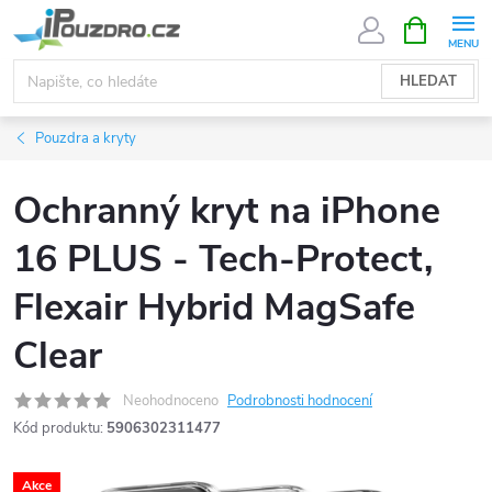
Přejít
NÁKUPNÍ
KOŠÍK
na
obsah
HLEDAT
Pouzdra a kryty
Ochranný kryt na iPhone
16 PLUS - Tech-Protect,
Flexair Hybrid MagSafe
Clear
Neohodnoceno
Podrobnosti hodnocení
Kód produktu:
5906302311477
Akce