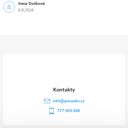
Irena Došková
6.8.2026
Z
á
p
a
t
info
@
ipouzdro.cz
í
777 503 645