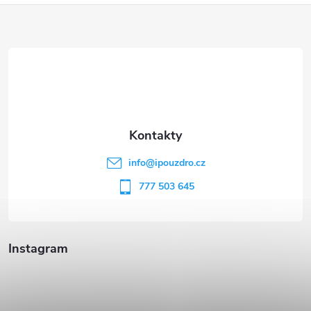
Z
á
p
a
t
info
@
ipouzdro.cz
í
777 503 645
Instagram