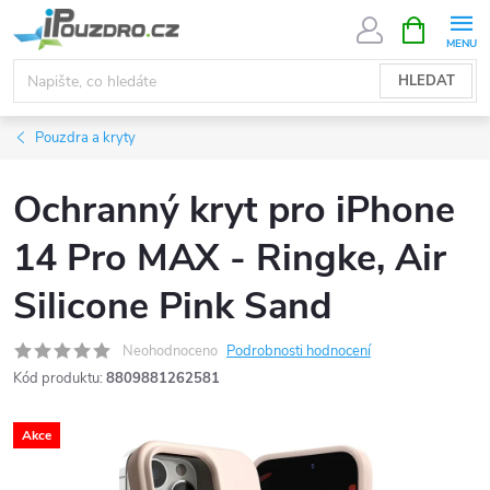
Přejít
NÁKUPNÍ
KOŠÍK
na
obsah
HLEDAT
Pouzdra a kryty
Ochranný kryt pro iPhone
14 Pro MAX - Ringke, Air
Silicone Pink Sand
Neohodnoceno
Podrobnosti hodnocení
Kód produktu:
8809881262581
Akce