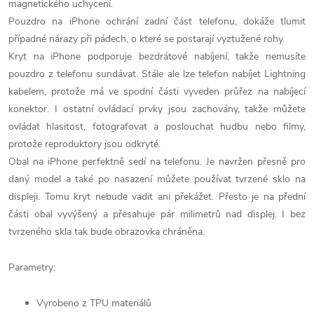
magnetického uchycení.
Pouzdro na iPhone ochrání zadní část telefonu, dokáže tlumit
případné nárazy při pádech, o které se postarají vyztužené rohy.
Kryt na iPhone podporuje bezdrátové nabíjení, takže nemusíte
pouzdro z telefonu sundávat. Stále ale lze telefon nabíjet Lightning
kabelem, protože má ve spodní části vyveden průřez na nabíjecí
konektor. I ostatní ovládací prvky jsou zachovány, takže můžete
ovládat hlasitost, fotografovat a poslouchat hudbu nebo filmy,
protože reproduktory jsou odkryté.
Obal na iPhone perfektně sedí na telefonu. Je navržen přesně pro
daný model a také po nasazení můžete používat tvrzené sklo na
displeji. Tomu kryt nebude vadit ani překážet. Přesto je na přední
části obal vyvýšený a přesahuje pár milimetrů nad displej. I bez
tvrzeného skla tak bude obrazovka chráněna.
Parametry:
Vyrobeno z TPU materiálů