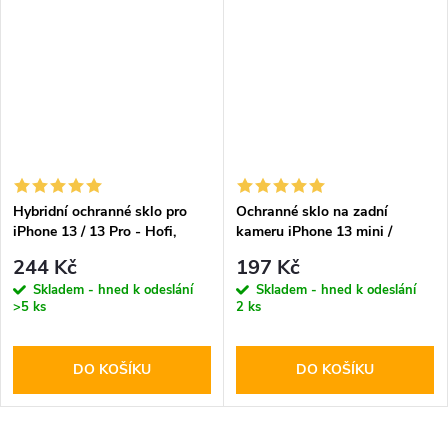
Hybridní ochranné sklo pro
Ochranné sklo na zadní
iPhone 13 / 13 Pro - Hofi,
kameru iPhone 13 mini /
Glass Pro+
iPhone 13 - Hofi, Cam Pro+
244 Kč
197 Kč
Skladem - hned k odeslání
Skladem - hned k odeslání
>5 ks
2 ks
DO KOŠÍKU
DO KOŠÍKU