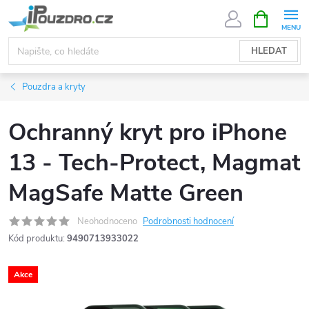
Přejít
NÁKUPNÍ
KOŠÍK
na
obsah
HLEDAT
Pouzdra a kryty
Ochranný kryt pro iPhone
13 - Tech-Protect, Magmat
MagSafe Matte Green
Neohodnoceno
Podrobnosti hodnocení
Kód produktu:
9490713933022
Akce