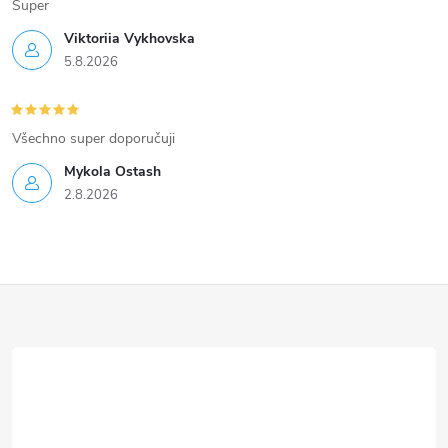
Super
Viktoriia Vykhovska
5.8.2026
Všechno super doporučuji
Mykola Ostash
2.8.2026
Z
á
p