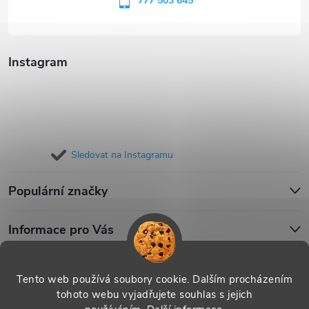
í
777 503 645
Instagram
Sledovat na Instagramu
Populární značky
Informace pro Vás
Blog
Tento web používá soubory cookie. Dalším procházením
tohoto webu vyjadřujete souhlas s jejich