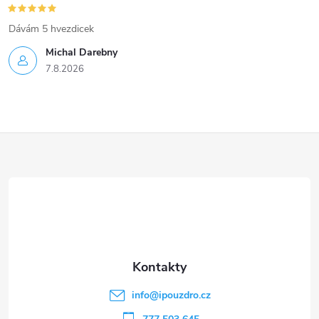
Dávám 5 hvezdicek
Michal Darebny
7.8.2026
Z
á
p
a
t
info
@
ipouzdro.cz