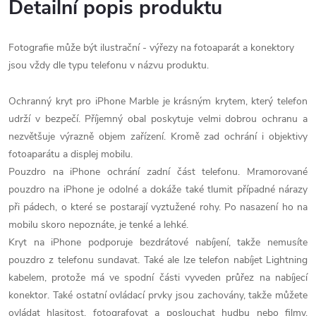
Detailní popis produktu
Fotografie může být ilustrační - výřezy na fotoaparát a konektory
jsou vždy dle typu telefonu v názvu produktu.
Ochranný kryt pro iPhone Marble je krásným krytem, který telefon
udrží v bezpečí. Příjemný obal poskytuje velmi dobrou ochranu a
nezvětšuje výrazně objem zařízení. Kromě zad ochrání i objektivy
fotoaparátu a displej mobilu.
Pouzdro na iPhone ochrání zadní část telefonu. Mramorované
pouzdro na iPhone je odolné a dokáže také tlumit případné nárazy
při pádech, o které se postarají vyztužené rohy. Po nasazení ho na
mobilu skoro nepoznáte, je tenké a lehké.
Kryt na iPhone podporuje bezdrátové nabíjení, takže nemusíte
pouzdro z telefonu sundavat. Také ale lze telefon nabíjet Lightning
kabelem, protože má ve spodní části vyveden průřez na nabíjecí
konektor. Také ostatní ovládací prvky jsou zachovány, takže můžete
ovládat hlasitost, fotografovat a poslouchat hudbu nebo filmy,