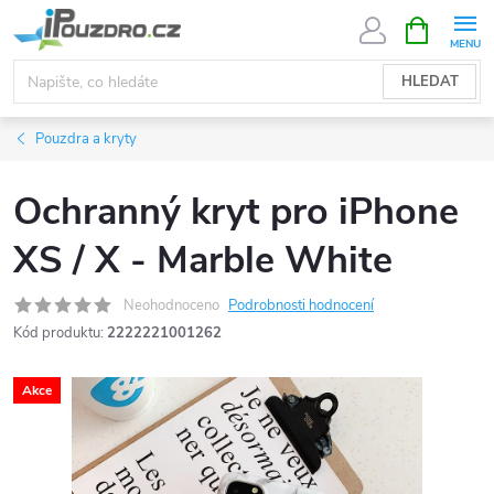
Přejít
NÁKUPNÍ
KOŠÍK
na
obsah
HLEDAT
Pouzdra a kryty
Ochranný kryt pro iPhone
XS / X - Marble White
Neohodnoceno
Podrobnosti hodnocení
Kód produktu:
2222221001262
Akce