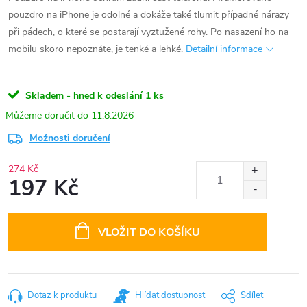
pouzdro na iPhone je odolné a dokáže také tlumit případné nárazy
při pádech, o které se postarají vyztužené rohy. Po nasazení ho na
mobilu skoro nepoznáte, je tenké a lehké.
Detailní informace
Skladem - hned k odeslání
1 ks
11.8.2026
Možnosti doručení
274 Kč
197 Kč
Měrná
cena:
VLOŽIT DO KOŠÍKU
Dotaz k produktu
Hlídat dostupnost
Sdílet