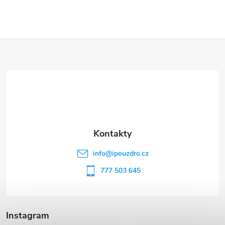
Z
á
p
a
t
info
@
ipouzdro.cz
í
777 503 645
Instagram