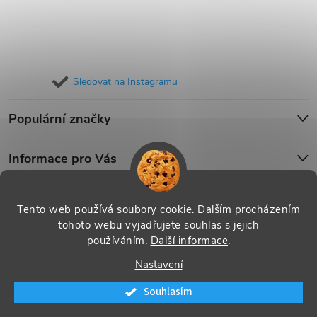
Sledovat na Instagramu
Populární značky
Informace pro Vás
Blog
Tento web používá soubory cookie. Dalším procházením
tohoto webu vyjadřujete souhlas s jejich
používáním.
Další informace
.
Copyright 2026
iPouzdro.cz
. Všechna práva vyhrazena.
Upravit
Nastavení
nastavení cookies
Souhlasím
Vytvořil Shoptet