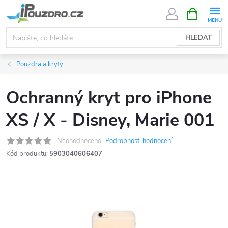
Přejít
NÁKUPNÍ
KOŠÍK
na
obsah
HLEDAT
Pouzdra a kryty
Ochranný kryt pro iPhone
XS / X - Disney, Marie 001
Neohodnoceno
Podrobnosti hodnocení
Kód produktu:
5903040606407