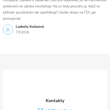
ošoupané. Zasláno k reklamaci, obchod odpovídá, že na mechanické
poškození se záruka nevztahuje. Na co tedy pouzdro je, když se
běžným používáním tak opotřebuje? Zaslán dotaz na ČOI, jak
postupovat.
Ludmila Kučerová
7.8.2026
Z
á
p
a
t