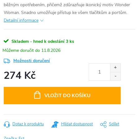
běžným opotřebením, přičemž zdůrazňuje ikonický motiv Wonder
Woman. Snadno umožňuje přístup ke všem tlačítkům a portům.
Detailní informace
Skladem - hned k odeslání
3 ks
11.8.2026
Možnosti doručení
274 Kč
Měrná
cena:
VLOŽIT DO KOŠÍKU
Dotaz k produktu
Hlídat dostupnost
Sdílet
Značka:
Ert