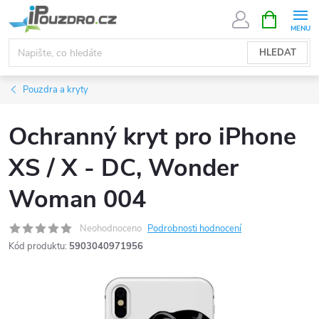
Přejít
NÁKUPNÍ
KOŠÍK
na
obsah
HLEDAT
Pouzdra a kryty
Ochranný kryt pro iPhone
XS / X - DC, Wonder
Woman 004
Neohodnoceno
Podrobnosti hodnocení
Kód produktu:
5903040971956