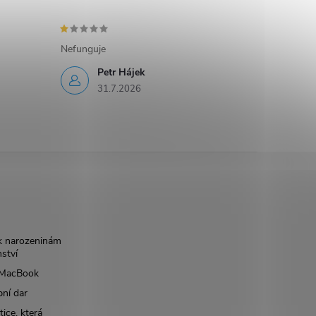
Nefunguje
Petr Hájek
31.7.2026
k narozeninám
nství
š MacBook
bní dar
ice, která