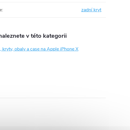
e
:
zadní kryt
aleznete v této kategorii
 kryty, obaly a case na Apple iPhone X