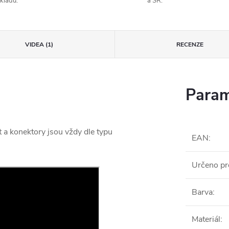
kladu.
a SR.
VIDEA (1)
RECENZE
Param
t a konektory jsou vždy dle typu
EAN
:
Určeno pr
Barva
:
Materiál
: