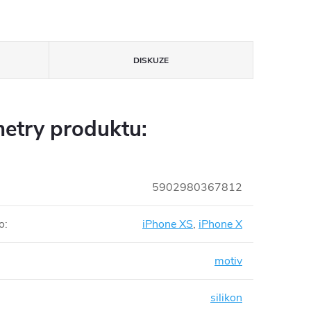
DISKUZE
etry produktu:
5902980367812
o
:
iPhone XS
,
iPhone X
motiv
silikon