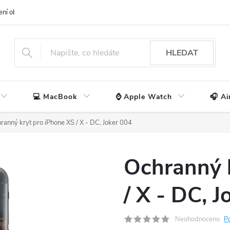
ení obchodu
📃 Obchodní podmínky
🔒 Ochrana os. údajů
📞 Ko
HLEDAT
💻 MacBook
⌚ Apple Watch
🎧 Ai
ranný kryt pro iPhone XS / X - DC, Joker 004
Ochranný 
/ X - DC, 
Neohodnoceno
P