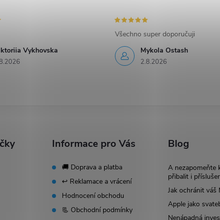
Všechno super doporučuji
iktoriia Vykhovska
Mykola Ostash
8.2026
2.8.2026
ačky
Informace pro Vás
Blog
🚚 Doprava a platba
A nezapomeňte 
přibalit i přísluše
↩️ Reklamace a vrácení
Jak ochránit vá
Hodnocení obchodu
Apple jako svate
📃 Obchodní podmínky
Nenápadná invest