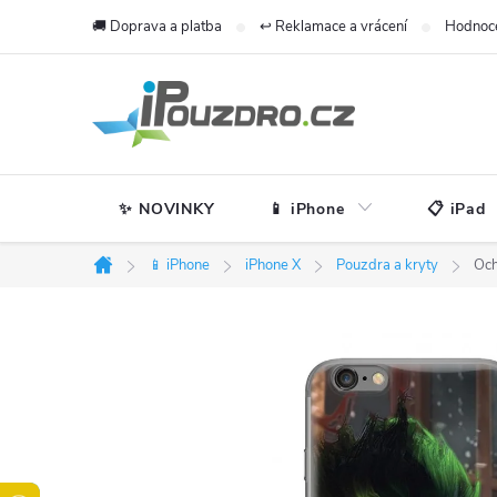
Přejít
🚚 Doprava a platba
↩️ Reklamace a vrácení
Hodnoc
na
obsah
✨ NOVINKY
📱 iPhone
📋 iPad
📱 iPhone
iPhone X
Pouzdra a kryty
Och
Domů