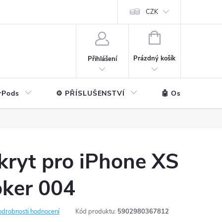
ntakt
💼 Pro firmy
CZK
NÁKUPNÍ
KOŠÍK
Prázdný košík
Přihlášení
rPods
⚙️ PŘÍSLUŠENSTVÍ
🤖 Ostatní značk
kryt pro iPhone XS
Joker 004
odrobnosti hodnocení
Kód produktu:
5902980367812