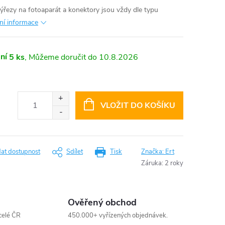
výřezy na fotoaparát a konektory jsou vždy dle typu
lní informace
ní
5 ks
10.8.2026
VLOŽIT DO KOŠÍKU
dat dostupnost
Sdílet
Tisk
Značka:
Ert
Záruka
:
2 roky
Ověřený obchod
celé ČR
450.000+ vyřízených objednávek.