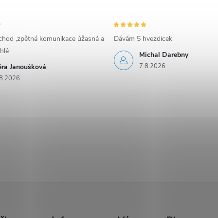
bchod ,zpětná komunikace úžasná a
Dávám 5 hvezdicek
hlé
Michal Darebny
7.8.2026
ěra Janoušková
8.2026