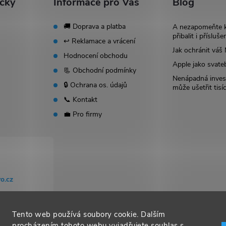
ačky
Informace pro Vás
Blog
🚚 Doprava a platba
A nezapomeňte 
přibalit i přísluše
↩️ Reklamace a vrácení
Jak ochránit vá
Hodnocení obchodu
Apple jako svate
📃 Obchodní podmínky
Nenápadná invest
🔒 Ochrana os. údajů
může ušetřit tisí
📞 Kontakt
💼 Pro firmy
o.cz
Tento web používá soubory cookie. Dalším
procházením tohoto webu vyjadřujete souhlas s