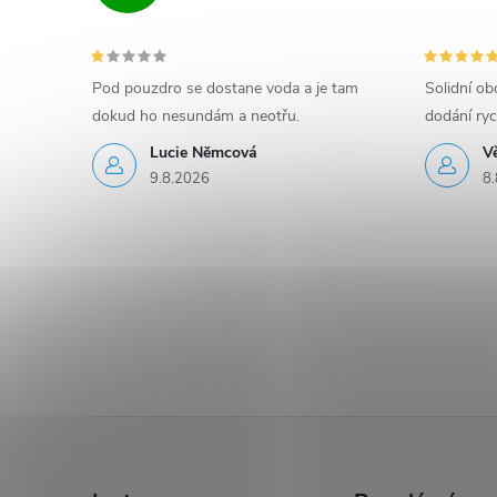
Pod pouzdro se dostane voda a je tam
Solidní o
dokud ho nesundám a neotřu.
dodání ryc
Lucie Nĕmcová
V
9.8.2026
8.
Z