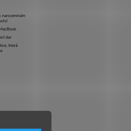
k narozeninám
nství
š MacBook
bní dar
ice, která
ce