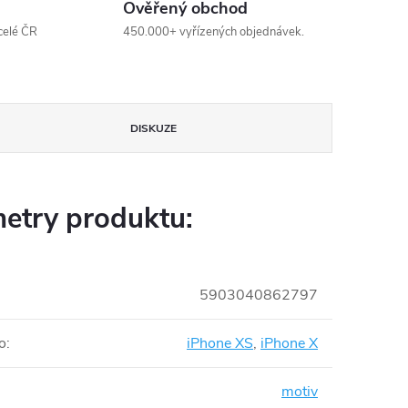
Ověřený obchod
celé ČR
450.000+ vyřízených objednávek.
DISKUZE
etry produktu:
5903040862797
o
:
iPhone XS
,
iPhone X
motiv