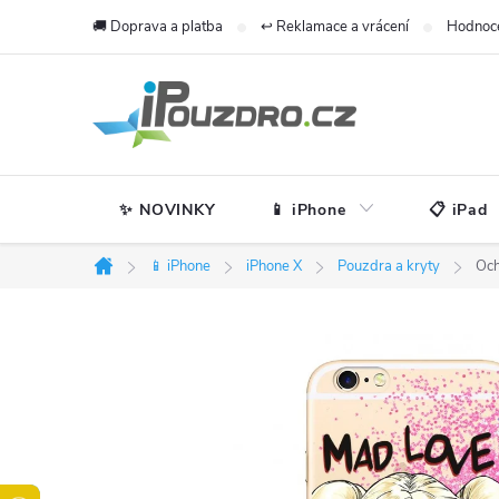
Přejít
🚚 Doprava a platba
↩️ Reklamace a vrácení
Hodnoc
na
obsah
✨ NOVINKY
📱 iPhone
📋 iPad
📱 iPhone
iPhone X
Pouzdra a kryty
Och
Domů