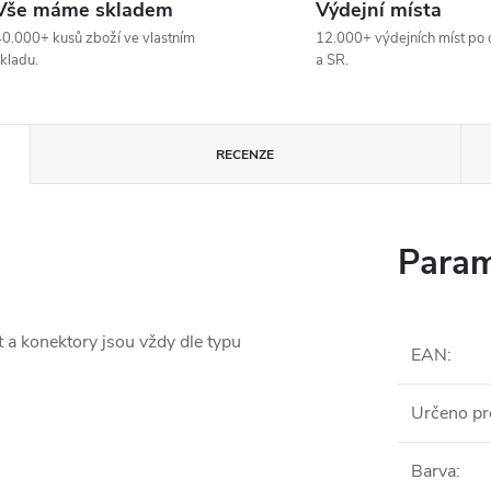
Vše máme skladem
Výdejní místa
0.000+ kusů zboží ve vlastním
12.000+ výdejních míst po 
kladu.
a SR.
RECENZE
Param
t a konektory jsou vždy dle typu
EAN
:
Určeno pr
Barva
: