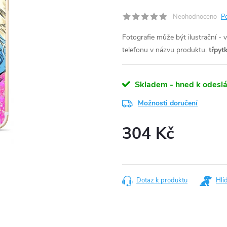
Neohodnoceno
P
Fotografie může být ilustrační - 
telefonu v názvu produktu.
třpyt
Skladem - hned k odeslá
Možnosti doručení
304 Kč
Měrná
cena:
Dotaz k produktu
Hlí