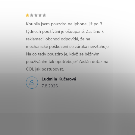
Koupila jsem pouzdro na Iphone, již po 3
týdnech používání je ošoupané. Zasláno k
reklamaci, obchod odpovídá, že na
mechanické poškození se záruka nevztahuje.
Na co tedy pouzdro je, když se běžným
používáním tak opotřebuje? Zaslán dotaz na
ČOI, jak postupovat.
Ludmila Kučerová
7.8.2026