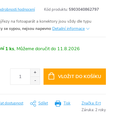
odrobnosti hodnocení
Kód produktu:
5903040862797
výřezy na fotoaparát a konektory jsou vždy dle typu
ky se sypou, nejsou napevno
Detailní informace
ní
1 ks
11.8.2026
VLOŽIT DO KOŠÍKU
dat dostupnost
Sdílet
Tisk
Značka:
Ert
Záruka
:
2 roky