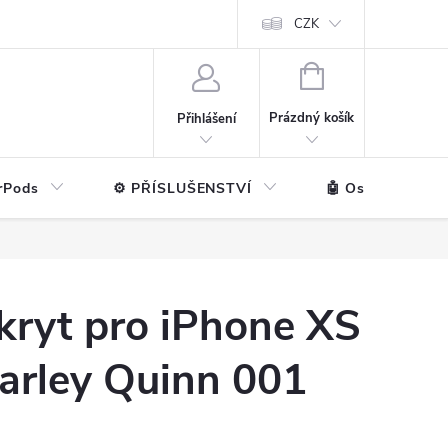
ntakt
💼 Pro firmy
CZK
NÁKUPNÍ
KOŠÍK
Prázdný košík
Přihlášení
rPods
⚙️ PŘÍSLUŠENSTVÍ
🤖 Ostatní značk
kryt pro iPhone XS
Harley Quinn 001