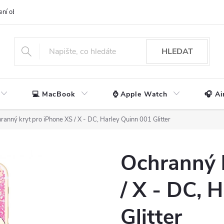
ení obchodu
📃 Obchodní podmínky
🔒 Ochrana os. údajů
📞 Ko
HLEDAT
💻 MacBook
⌚ Apple Watch
🎧 Ai
ranný kryt pro iPhone XS / X - DC, Harley Quinn 001 Glitter
Ochranný 
/ X - DC, 
Glitter