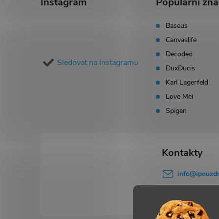
á
Instagram
Populární zn
p
Baseus
Canvaslife
a
Decoded
Sledovat na Instagramu
t
DuxDucis
Karl Lagerfeld
í
Love Mei
Spigen
info
@
ipouzdr
777 503 645