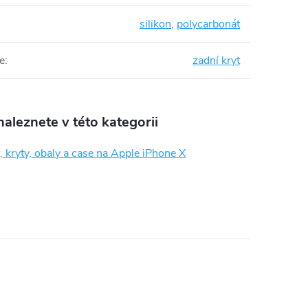
silikon
,
polycarbonát
e
:
zadní kryt
aleznete v této kategorii
 kryty, obaly a case na Apple iPhone X