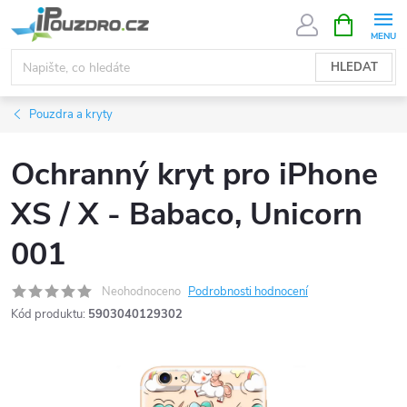
Přejít
NÁKUPNÍ
KOŠÍK
na
obsah
HLEDAT
Pouzdra a kryty
Ochranný kryt pro iPhone
XS / X - Babaco, Unicorn
001
Neohodnoceno
Podrobnosti hodnocení
Kód produktu:
5903040129302