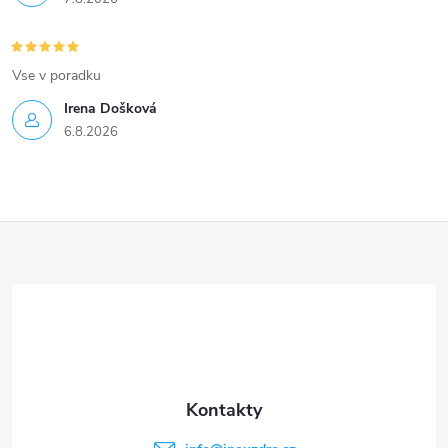
Vse v poradku
Irena Došková
6.8.2026
Z
á
p
a
t