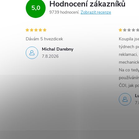
Hodnocení zákazníků
5,0
9739 hodnocení
Zobrazit recenze
Dávám 5 hvezdicek
Koupila js
týdnech po
Michal Darebny
reklamaci,
7.8.2026
mechanick
Na co ted
používáním
ČOI, jak p
L
7.
Z