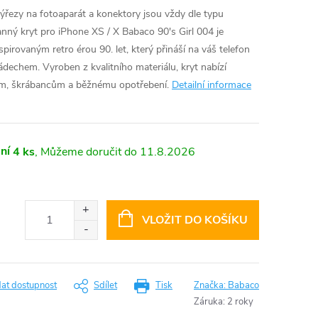
výřezy na fotoaparát a konektory jsou vždy dle typu
nný kryt pro iPhone XS / X Babaco 90's Girl 004 je
irovaným retro érou 90. let, který přináší na váš telefon
dechem. Vyroben z kvalitního materiálu, kryt nabízí
ům, škrábancům a běžnému opotřebení.
Detailní informace
ní
4 ks
11.8.2026
VLOŽIT DO KOŠÍKU
dat dostupnost
Sdílet
Tisk
Značka:
Babaco
Záruka
:
2 roky