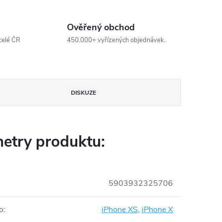
Ověřený obchod
celé ČR
450.000+ vyřízených objednávek.
DISKUZE
etry produktu:
5903932325706
o
:
iPhone XS
,
iPhone X