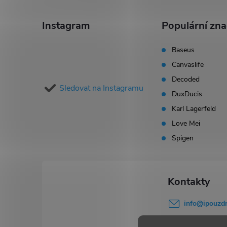
á
Instagram
Populární zn
p
Baseus
Canvaslife
a
Decoded
Sledovat na Instagramu
t
DuxDucis
Karl Lagerfeld
í
Love Mei
Spigen
info
@
ipouzdr
777 503 645