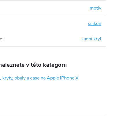
motiv
silikon
e
:
zadní kryt
aleznete v této kategorii
 kryty, obaly a case na Apple iPhone X