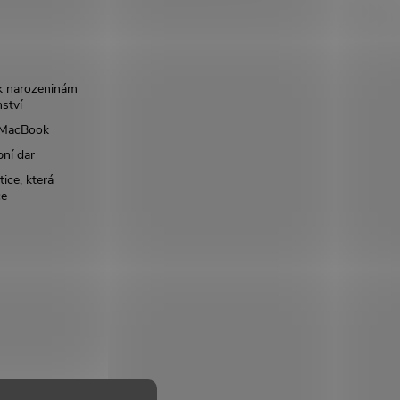
k narozeninám
nství
š MacBook
bní dar
ice, která
ce