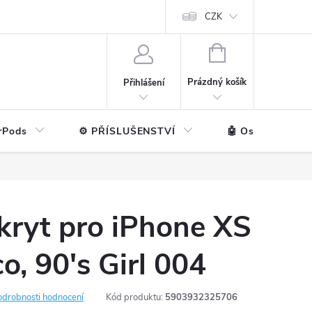
ntakt
💼 Pro firmy
CZK
NÁKUPNÍ
KOŠÍK
Prázdný košík
Přihlášení
rPods
⚙️ PŘÍSLUŠENSTVÍ
🤖 Ostatní značk
kryt pro iPhone XS
o, 90's Girl 004
odrobnosti hodnocení
Kód produktu:
5903932325706