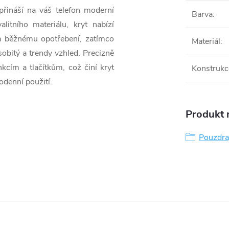
přináší na váš telefon moderní
Barva
:
itního materiálu, kryt nabízí
a běžnému opotřebení, zatímco
Materiál
:
obitý a trendy vzhled. Precizně
kcím a tlačítkům, což činí kryt
Konstrukc
odenní použití.
Produkt n
Pouzdra,