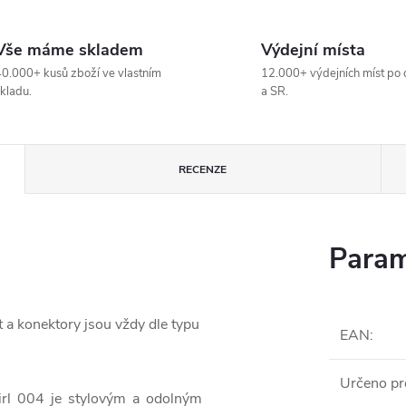
Vše máme skladem
Výdejní místa
0.000+ kusů zboží ve vlastním
12.000+ výdejních míst po 
kladu.
a SR.
RECENZE
Param
t a konektory jsou vždy dle typu
EAN
:
Určeno pr
irl 004 je stylovým a odolným