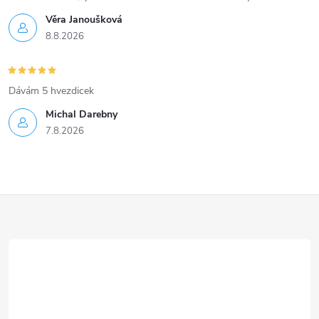
Věra Janoušková
8.8.2026
Dávám 5 hvezdicek
Michal Darebny
7.8.2026
Z
á
p
a