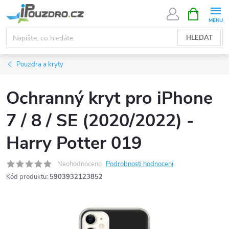
Přejít
NÁKUPNÍ
KOŠÍK
na
obsah
HLEDAT
Pouzdra a kryty
Ochranný kryt pro iPhone
7 / 8 / SE (2020/2022) -
Harry Potter 019
Neohodnoceno
Podrobnosti hodnocení
Kód produktu:
5903932123852