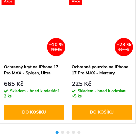
Akce
Akce
–10 %
–23 %
739 Kč
294 Kč
Ochranný kryt na iPhone 17
Ochranné pouzdro na iPhone
Pro MAX - Spigen, Ultra
17 Pro MAX - Mercury,
Hybrid MagSafe Frost White
Bluemoon MagSafe Mint
665 Kč
225 Kč
Skladem - hned k odeslání
Skladem - hned k odeslání
2 ks
>5 ks
DO KOŠÍKU
DO KOŠÍKU