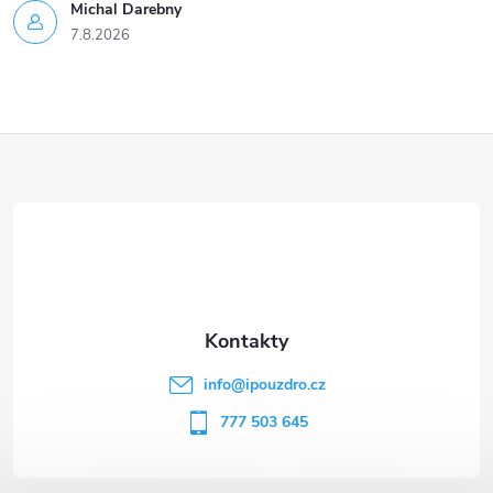
Michal Darebny
7.8.2026
Z
á
p
a
t
info
@
ipouzdro.cz
í
777 503 645