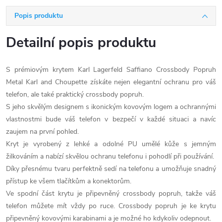
Popis produktu
Detailní popis produktu
S prémiovým krytem Karl Lagerfeld Saffiano Crossbody Popruh
Metal Karl and Choupette získáte nejen elegantní ochranu pro váš
telefon, ale také praktický crossbody popruh.
S jeho skvělým designem s ikonickým kovovým logem a ochrannými
vlastnostmi bude váš telefon v bezpečí v každé situaci a navíc
zaujem na první pohled.
Kryt je vyrobený z lehké a odolné PU umělé kůže s jemným
žilkováním a nabízí skvělou ochranu telefonu i pohodlí při používání.
Díky přesnému tvaru perfektně sedí na telefonu a umožňuje snadný
přístup ke všem tlačítkům a konektorům.
Ve spodní část krytu je připevněný crossbody popruh, takže váš
telefon můžete mít vždy po ruce. Crossbody popruh je ke krytu
připevněný kovovými karabinami a je možné ho kdykoliv odepnout.