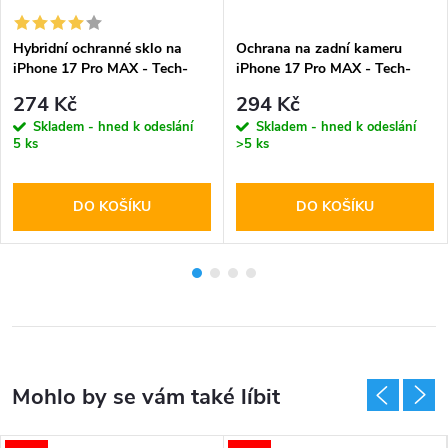
Hybridní ochranné sklo na
Ochrana na zadní kameru
iPhone 17 Pro MAX - Tech-
iPhone 17 Pro MAX - Tech-
Protect, Glass Fit+ Clear (2ks)
Protect, CamFull Fit+ Cosmic
274 Kč
294 Kč
Orange
Skladem - hned k odeslání
Skladem - hned k odeslání
5 ks
>5 ks
DO KOŠÍKU
DO KOŠÍKU