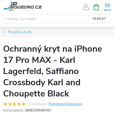
Přejít
NÁKUPNÍ
KOŠÍK
na
obsah
HLEDAT
Pouzdra a kryty
Ochranný kryt na iPhone
17 Pro MAX - Karl
Lagerfeld, Saffiano
Crossbody Karl and
Choupette Black
2 hodnocení
Podrobnosti hodnocení
Kód produktu:
3666339549763