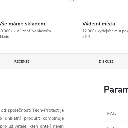
Vše máme skladem
Výdejní místa
0.000+ kusů zboží ve vlastním
12.000+ výdejních míst po 
kladu.
a SR.
RECENZE
DISKUZE
Param
od společnosti Tech-Protect je
EAN
:
o unikátní produkt kombinuje
pro uživatele, kteří chtějí nejen