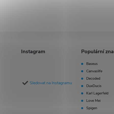
Z
á
Instagram
Populární zn
p
Baseus
Canvaslife
a
Decoded
Sledovat na Instagramu
t
DuxDucis
Karl Lagerfeld
í
Love Mei
Spigen