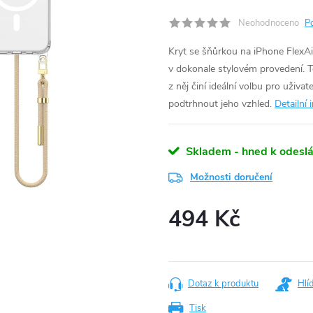
Neohodnoceno
P
Kryt se šňůrkou na iPhone FlexAi
v dokonale stylovém provedení. T
z něj činí ideální volbu pro uživate
podtrhnout jeho vzhled.
Detailní
Skladem - hned k odeslá
Možnosti doručení
494 Kč
Měrná
cena:
Dotaz k produktu
Hlí
Tisk