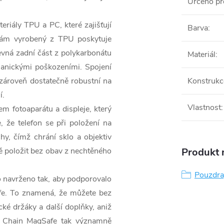
Určeno pr
.
eriály TPU a PC, které zajišťují
Barva
:
í rám vyrobený z TPU poskytuje
vná zadní část z polykarbonátu
Materiál
:
anickými poškozeními. Spojení
e zároveň dostatečně robustní na
Konstrukc
í.
Vlastnost
:
m fotoaparátu a displeje, který
e, že telefon se při položení na
y, čímž chrání sklo a objektiv
 položit bez obav z nechtěného
Produkt n
Pouzdra,
o navrženo tak, aby podporovalo
fe. To znamená, že můžete bez
ké držáky a další doplňky, aniž
r Chain MagSafe tak významně