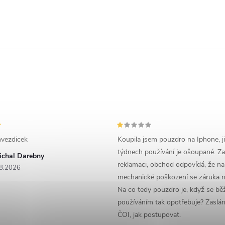
vezdicek
Koupila jsem pouzdro na Iphone, j
týdnech používání je ošoupané. Za
ichal Darebny
reklamaci, obchod odpovídá, že na
8.2026
mechanické poškození se záruka n
Na co tedy pouzdro je, když se b
používáním tak opotřebuje? Zaslá
ČOI, jak postupovat.