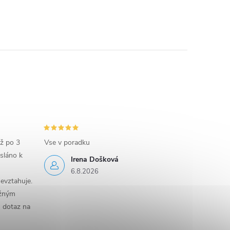
iž po 3
Vse v poradku
sláno k
Irena Došková
6.8.2026
evztahuje.
ěžným
n dotaz na