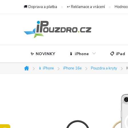
Přejít
🚚 Doprava a platba
↩️ Reklamace a vrácení
Hodnoc
na
obsah
✨ NOVINKY
📱 iPhone
📋 iPad
📱 iPhone
iPhone 16e
Pouzdra a kryty
K
Domů