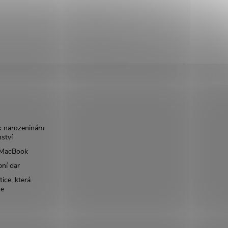
k narozeninám
nství
š MacBook
bní dar
ice, která
ce