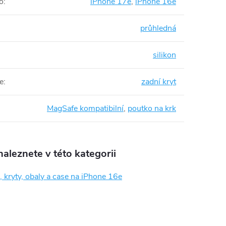
o
:
iPhone 17e
,
iPhone 16e
průhledná
silikon
e
:
zadní kryt
MagSafe kompatibilní
,
poutko na krk
aleznete v této kategorii
 kryty, obaly a case na iPhone 16e