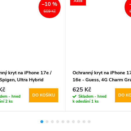
Akce
–10 %
609 Kč
ný kryt na iPhone 17e /
Ochranný kryt na iPhone 17
Spigen, Ultra Hybrid
16e - Guess, 4G Charm Gr
l Clear
Kč
625 Kč
DO KOŠÍKU
DO KO
adem - hned
Skladem - hned
ání
2 ks
k odeslání
1 ks