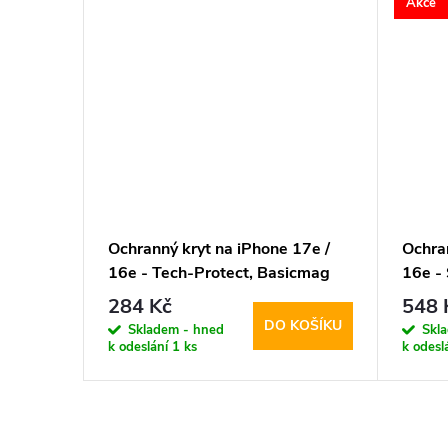
Akce
–23 %
264 Kč
17e /
Ochranný kryt na iPhone 17e /
Ochran
on
16e - Tech-Protect, Basicmag
16e - 
MagSafe Matte Brown
Crysta
284 Kč
548 
KOŠÍKU
DO KOŠÍKU
Skladem - hned
Skl
k odeslání
1 ks
k odesl