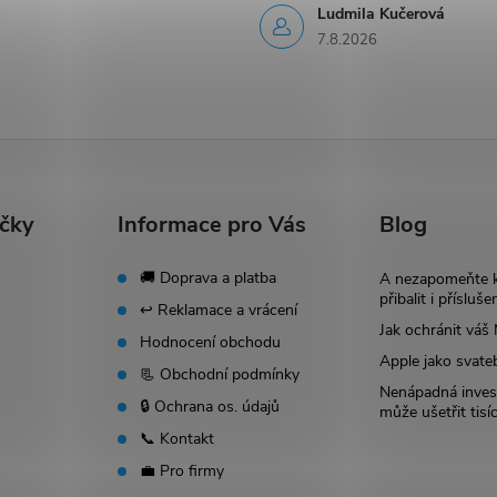
Ludmila Kučerová
7.8.2026
ačky
Informace pro Vás
Blog
🚚 Doprava a platba
A nezapomeňte 
přibalit i přísluše
↩️ Reklamace a vrácení
Jak ochránit vá
Hodnocení obchodu
Apple jako svate
📃 Obchodní podmínky
Nenápadná invest
🔒 Ochrana os. údajů
může ušetřit tisí
📞 Kontakt
💼 Pro firmy