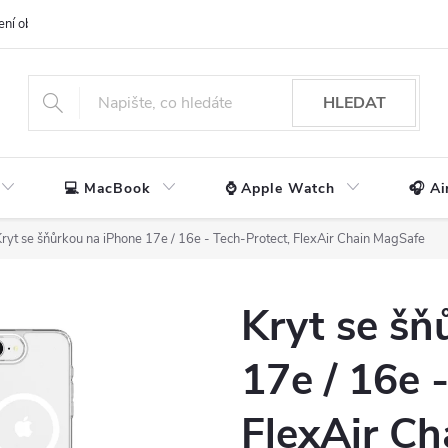
ení obchodu
📃 Obchodní podmínky
🔒 Ochrana os. údajů
📞 Ko
HLEDAT
💻 MacBook
⌚ Apple Watch
🎧 Ai
ryt se šňůrkou na iPhone 17e / 16e - Tech-Protect, FlexAir Chain MagSafe
Kryt se šň
17e / 16e 
FlexAir C