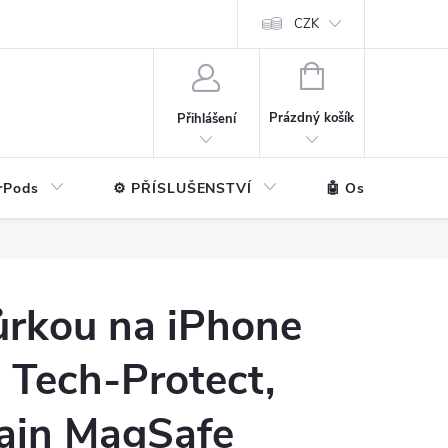
ntakt
💼 Pro firmy
CZK
NÁKUPNÍ
KOŠÍK
Prázdný košík
Přihlášení
rPods
⚙️ PŘÍSLUŠENSTVÍ
🤖 Ostatní značk
ůrkou na iPhone
- Tech-Protect,
hain MagSafe