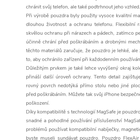
chránit svůj telefon, ale také podtrhnout jeho vzhled
Při výrobě pouzdra byly použity vysoce kvalitní mat
dlouhou životnost a ochranu telefonu. Flexibiln
skvělou ochranu při nárazech a pádech, zatímco pe
účinně chrání před poškrábáním a drobnými mech
těchto materiálů zaručuje, že pouzdro je lehké, al
to, aby ochránilo zařízení při každodenním používán
Důležitým prvkem je také lehce vyvýšený okraj kole
přináší další úroveň ochrany. Tento detail zajišťuj
rovný povrch nedotýká přímo stolu nebo jiné ploch
před poškrábáním. Můžete tak svůj iPhone bezpečně
poškození.
Díky kompatibilitě s technologií MagSafe je pouzdr
snadné a pohodlné používání příslušenství MagSa
problémů používat kompatibilní nabíječky, magnetic
byste museli sundávat pouzdro. Pouzdro FlexAi