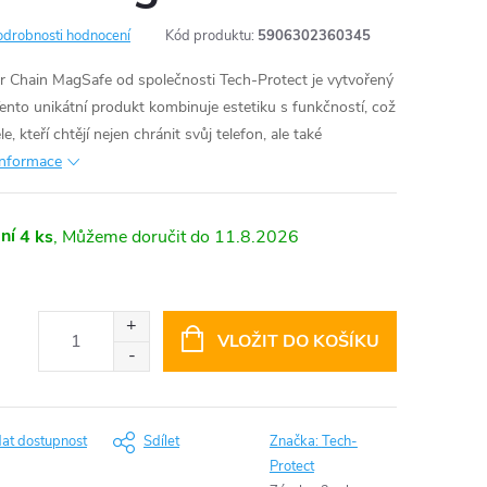
odrobnosti hodnocení
Kód produktu:
5906302360345
r Chain MagSafe od společnosti Tech-Protect je vytvořený
ento unikátní produkt kombinuje estetiku s funkčností, což
le, kteří chtějí nejen chránit svůj telefon, ale také
 informace
ní
4 ks
11.8.2026
VLOŽIT DO KOŠÍKU
dat dostupnost
Sdílet
Značka:
Tech-
Protect