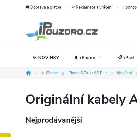
Přejít
🚚 Doprava a platba
↩️ Reklamace a vrácení
Hodnoc
na
obsah
✨ NOVINKY
📱 iPhone
📋 iPad
📱 iPhone
iPhone 6 Plus / 6S Plus
Nabíjení
Domů
Originální kabely 
Nejprodávanější