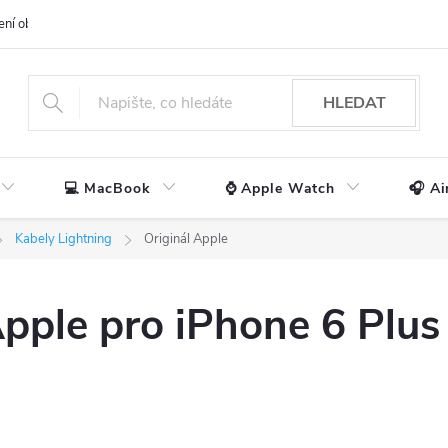
ení obchodu
📃 Obchodní podmínky
🔒 Ochrana os. údajů
📞 Ko
HLEDAT
💻 MacBook
⌚ Apple Watch
🎧 Ai
Kabely Lightning
Originál Apple
Apple pro iPhone 6 Plus 