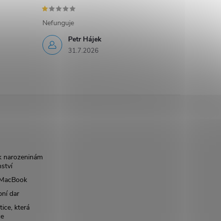
Nefunguje
Petr Hájek
31.7.2026
k narozeninám
nství
š MacBook
bní dar
ice, která
ce