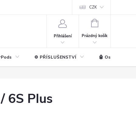
ntakt
💼 Pro firmy
CZK
NÁKUPNÍ
KOŠÍK
Prázdný košík
Přihlášení
rPods
⚙️ PŘÍSLUŠENSTVÍ
🤖 Ostatní značk
/ 6S Plus