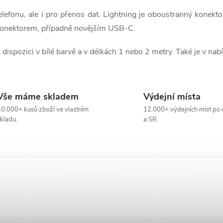
lefonu, ale i pro přenos dat. Lightning je oboustranný konekto
konektorem, případně novějším USB-C.
 k dispozici v bílé barvě a v délkách 1 nebo 2 metry. Také je v n
Vše máme skladem
Výdejní místa
0.000+ kusů zboží ve vlastním
12.000+ výdejních míst po 
kladu.
a SR.