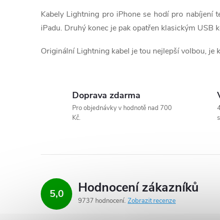
l
t
Kabely Lightning pro iPhone se hodí pro nabíjení te
á
ů
iPadu. Druhý konec je pak opatřen klasickým USB 
d
Originální Lightning kabel je tou nejlepší volbou, je
a
c
Doprava zdarma
í
Pro objednávky v hodnotě nad 700
4
p
Kč.
s
r
v
k
Hodnocení zákazníků
5,0
y
9737 hodnocení
Zobrazit recenze