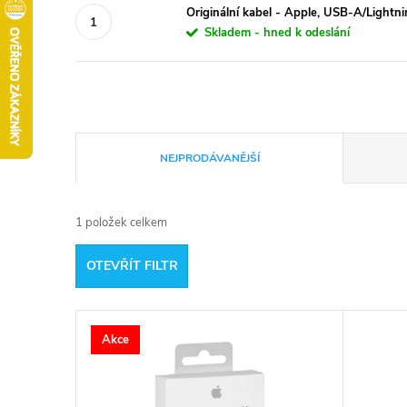
Originální kabel - Apple, USB-A/Light
Skladem - hned k odeslání
Ř
NEJPRODÁVANĚJŠÍ
a
1
položek celkem
z
OTEVŘÍT FILTR
e
V
n
Akce
ý
í