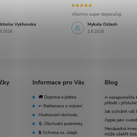
Všechno super doporučuji
iktoriia Vykhovska
Mykola Ostash
8.2026
2.8.2026
ačky
Informace pro Vás
Blog
🚚 Doprava a platba
A nezapomeňte 
přibalit i přísluše
↩️ Reklamace a vrácení
Jak ochránit vá
Hodnocení obchodu
Apple jako svate
📃 Obchodní podmínky
Nenápadná invest
🔒 Ochrana os. údajů
může ušetřit tisí