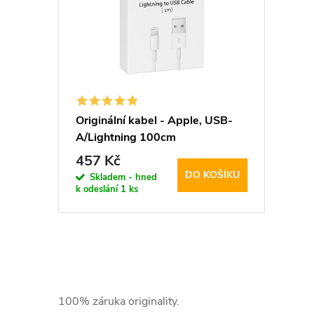
p
p
i
r
s
o
p
d
Originální kabel - Apple, USB-
A/Lightning 100cm
r
u
457 Kč
DO KOŠÍKU
o
Skladem - hned
k
k odeslání
1 ks
d
t
u
ů
O
k
v
100% záruka originality.