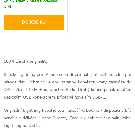
r
Skladem - hned k odeslání
1 ks
o
o
DO KOŠÍKU
d
d
u
u
O
k
k
v
100% záruka originality.
t
l
Kabely Lightning pro iPhone se hodí pro nabíjení telefonu, ale i pro
t
přenos dat. Lightning je oboustranný konektor, který zastrčíte do
ů
á
iOS zařízení, tedy iPhonu nebo iPadu. Druhý konec je pak opatřen
ů
d
klasickým USB konektorem, případně novějším USB-C.
a
Originální Lightning kabel je tou nejlepší volbou, je k dispozici v bílé
barvě a v délkách 1 nebo 2 metry. Také je v nabídce originální kabel
c
Lightning na USB-C.