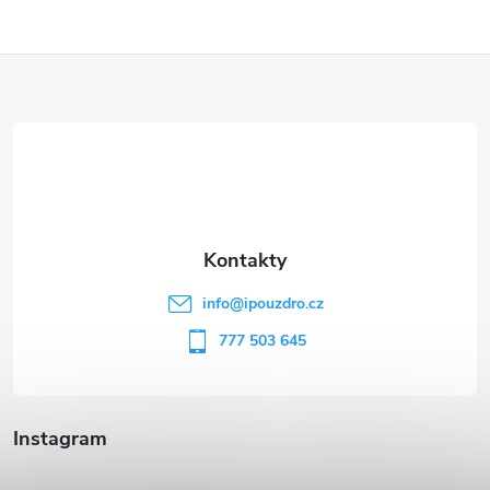
Z
á
p
a
t
info
@
ipouzdro.cz
í
777 503 645
Instagram