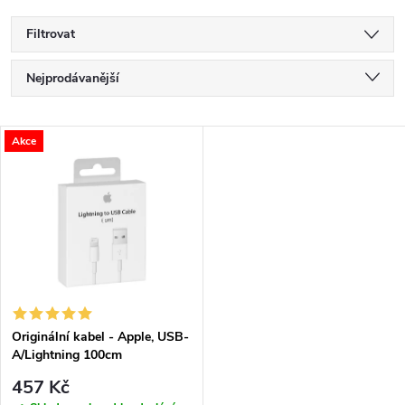
Filtrovat
Ř
Nejprodávanější
a
Nejlevnější
V
Akce
Nejdražší
z
ý
Abecedně
e
p
n
i
í
s
p
Originální kabel - Apple, USB-
A/Lightning 100cm
p
r
457 Kč