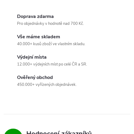
í
p
Doprava zdarma
r
Pro objednávky v hodnotě nad 700 Kč.
v
Vše máme skladem
40.000+ kusů zboží ve vlastním skladu.
k
Výdejní místa
y
12.000+ výdejních míst po celé ČR a SR.
v
Ověřený obchod
ý
450.000+ vyřízených objednávek.
p
i
s
u
Hodnocení zákazníků