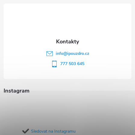
á
p
a
t
info
@
ipouzdro.cz
í
777 503 645
Instagram
Sledovat na Instagramu