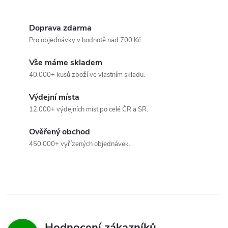
í
p
Doprava zdarma
r
Pro objednávky v hodnotě nad 700 Kč.
v
Vše máme skladem
40.000+ kusů zboží ve vlastním skladu.
k
Výdejní místa
y
12.000+ výdejních míst po celé ČR a SR.
v
Ověřený obchod
ý
450.000+ vyřízených objednávek.
p
i
s
u
Hodnocení zákazníků