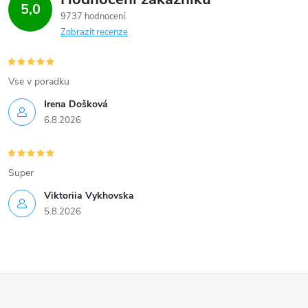
5,0
9737 hodnocení
Zobrazit recenze
Vse v poradku
Irena Došková
6.8.2026
Super
Viktoriia Vykhovska
5.8.2026
Z