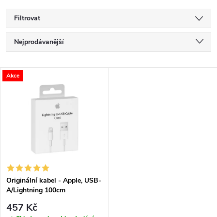
Filtrovat
Ř
Nejprodávanější
a
Nejlevnější
V
Akce
Nejdražší
z
ý
Abecedně
e
p
n
i
í
s
p
Originální kabel - Apple, USB-
A/Lightning 100cm
p
r
457 Kč