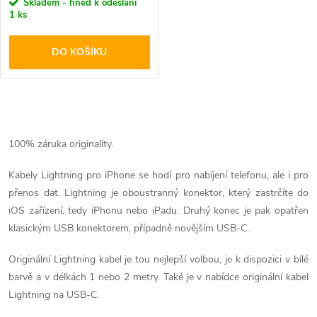
r
Skladem - hned k odeslání
1 ks
o
o
DO KOŠÍKU
d
d
u
u
O
k
k
v
100% záruka originality.
t
l
Kabely Lightning pro iPhone se hodí pro nabíjení telefonu, ale i pro
t
přenos dat. Lightning je oboustranný konektor, který zastrčíte do
ů
á
iOS zařízení, tedy iPhonu nebo iPadu. Druhý konec je pak opatřen
ů
d
klasickým USB konektorem, případně novějším USB-C.
a
Originální Lightning kabel je tou nejlepší volbou, je k dispozici v bílé
barvě a v délkách 1 nebo 2 metry. Také je v nabídce originální kabel
c
Lightning na USB-C.