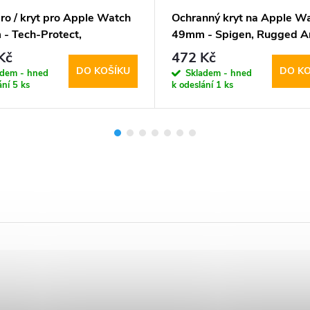
ro / kryt pro Apple Watch
Ochranný kryt na Apple W
- Tech-Protect,
49mm - Spigen, Rugged A
se360 Black
White
Kč
472 Kč
DO KOŠÍKU
DO KO
adem - hned
Skladem - hned
ání
5 ks
k odeslání
1 ks