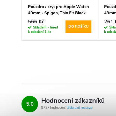
 Watch
Pouzdro / kryt pro Apple Watch
Pouzd
 Armor
49mm - Spigen, Thin Fit Black
49mm 
Defen
566 Kč
261 
KOŠÍKU
DO KOŠÍKU
Skladem - hned
Skl
k odeslání
1 ks
k odesl
Hodnocení zákazníků
5,0
9737 hodnocení
Zobrazit recenze