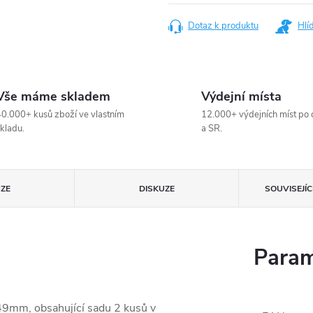
cena:
Dotaz k produktu
Hlí
Vše máme skladem
Výdejní místa
0.000+ kusů zboží ve vlastním
12.000+ výdejních míst po 
kladu.
a SR.
ZE
DISKUZE
SOUVISEJÍ
Param
49mm, obsahující sadu 2 kusů v