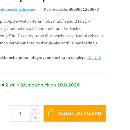
odrobnosti hodnocení
Kód produktu:
8809881268873
 pro Apple Watch 49mm, obsahující sadu 2 kusů v
bízí jednoduchou a účinnou ochranu hodinek s
edný Slim Clear kryt umožňuje zachovat původní vzhled a
ímco černá varianta poskytuje elegantní a nenápadnou
klo nebo jinou integrovanou ochranu displeje.
Detailní
ní
2 ks
10.8.2026
VLOŽIT DO KOŠÍKU