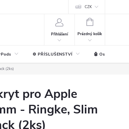
ntakt
💼 Pro firmy
CZK
NÁKUPNÍ
KOŠÍK
Prázdný košík
Přihlášení
rPods
⚙️ PŘÍSLUŠENSTVÍ
🤖 Ostatní značk
ck (2ks)
kryt pro Apple
m - Ringke, Slim
ack (2ks)