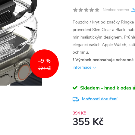
Neohodnoceno
P
Pouzdro / kryt od značky Ringke
provedení Slim Clear a Black, na
minimalistickým designem. Průhl
eleganci vašich Apple Watch, zat
ochranu.
❗
Výrobek neobsahuje ochranné s
–9 %
informace
394 Kč
Skladem - hned k odeslá
Možnosti doručení
394 Kč
355 Kč
Měrná