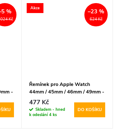
Akce
Akce
–5 %
–23 %
 024 Kč
624 Kč
Řemínek pro Apple Watch
Řemíne
9mm -
44mm / 45mm / 46mm / 49mm -
/ 45mm
DuxDucis, YS Black
DuxDuci
477 Kč
477 K
Skladem - hned
Sklad
ŠÍKU
DO KOŠÍKU
k odeslání
4 ks
k odeslán