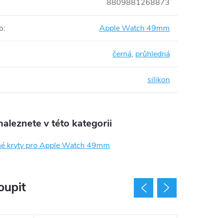
8809881268873
o
:
Apple Watch 49mm
černá
,
průhledná
silikon
aleznete v této kategorii
é kryty pro Apple Watch 49mm
oupit