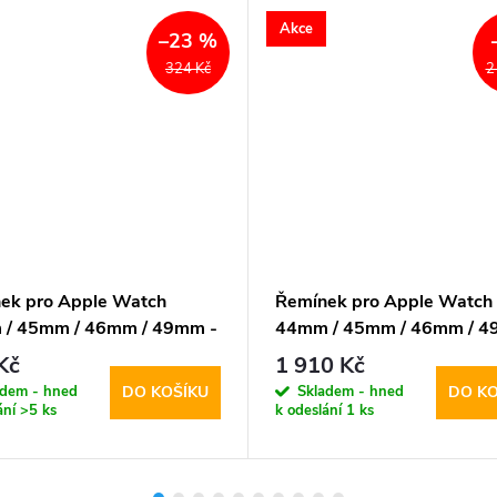
Akce
–23 %
324 Kč
2
ek pro Apple Watch
Řemínek pro Apple Watch
/ 45mm / 46mm / 49mm -
44mm / 45mm / 46mm / 4
cis, GS Green
Nomad, Sport Strap Green
Kč
1 910 Kč
adem - hned
Skladem - hned
DO KOŠÍKU
DO KO
ání
>5 ks
k odeslání
1 ks