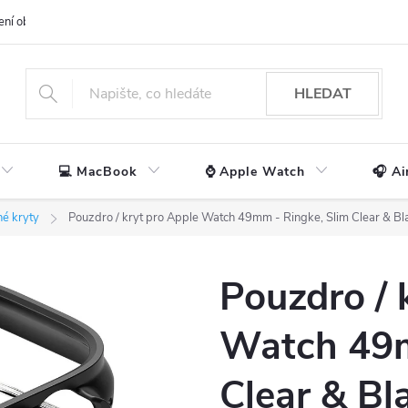
ení obchodu
📃 Obchodní podmínky
🔒 Ochrana os. údajů
📞 Ko
HLEDAT
💻 MacBook
⌚ Apple Watch
🎧 Ai
é kryty
Pouzdro / kryt pro Apple Watch 49mm - Ringke, Slim Clear & Bla
Pouzdro / 
Watch 49m
Clear & Bl