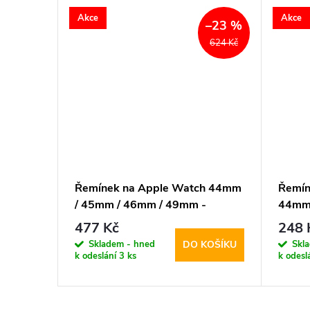
Akce
Akce
–23 %
624 Kč
ch 44mm
Řemínek na Apple Watch 44mm
Řemín
 Tech-
/ 45mm / 46mm / 49mm -
44mm 
ium
DuxDucis, BL Evergreen
DuxDu
477 Kč
248 
Skladem - hned
Skl
KOŠÍKU
DO KOŠÍKU
k odeslání
3 ks
k odesl