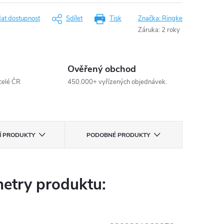
dat dostupnost
Sdílet
Tisk
Značka:
Ringke
Záruka
:
2 roky
Ověřený obchod
celé ČR
450.000+ vyřízených objednávek.
CÍ PRODUKTY
PODOBNÉ PRODUKTY
etry produktu: