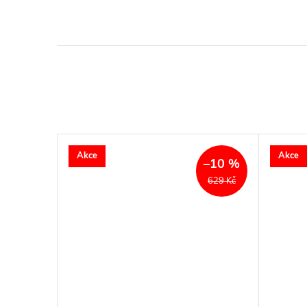
Akce
Akce
–9 %
–10 %
524 Kč
629 Kč