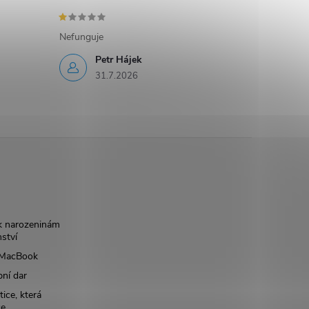
Nefunguje
Petr Hájek
31.7.2026
k narozeninám
nství
š MacBook
bní dar
ice, která
ce