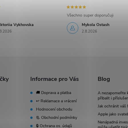
Všechno super doporučuji
iktoriia Vykhovska
Mykola Ostash
8.2026
2.8.2026
ačky
Informace pro Vás
Blog
🚚 Doprava a platba
A nezapomeňte 
přibalit i přísluše
↩️ Reklamace a vrácení
Jak ochránit vá
Hodnocení obchodu
Apple jako svate
📃 Obchodní podmínky
Nenápadná invest
🔒 Ochrana os. údajů
může ušetřit tisí