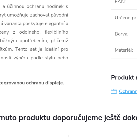
EAN
:
u a účinnou ochranu hodinek s
kryt umožňuje zachovat původní
Určeno pr
á varianta poskytuje elegantní a
ny z odolného, flexibilního
Barva
:
a běžným opotřebením, přičemž
tkům. Tento set je ideální pro
Materiál
:
žností výběru podle stylu nebo
Produkt n
tegrovanou ochranu displeje.
Ochrann
muto produktu doporučujeme ještě dok