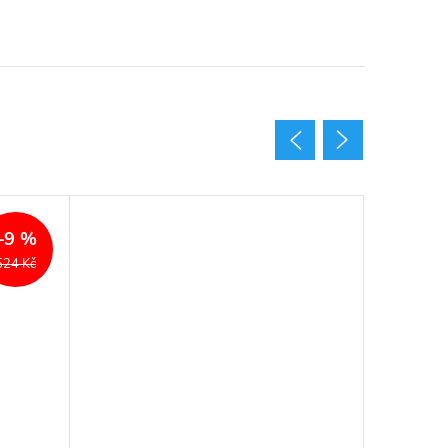
Akce
–9 %
524 Kč