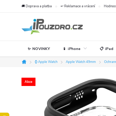
Přejít
🚚 Doprava a platba
↩️ Reklamace a vrácení
Hodnoc
na
obsah
✨ NOVINKY
📱 iPhone
📋 iPad
⌚ Apple Watch
Apple Watch 49mm
Ochrann
Domů
Akce