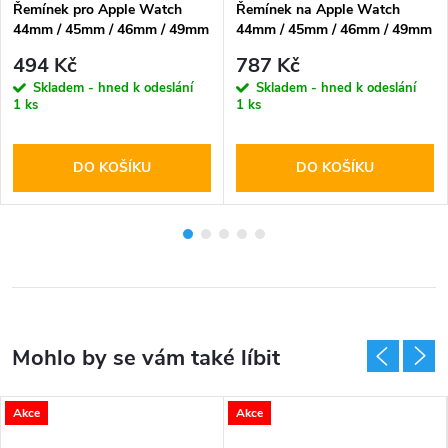
Řemínek pro Apple Watch
Řemínek na Apple Watch
44mm / 45mm / 46mm / 49mm
44mm / 45mm / 46mm / 49mm
- Tech-Protect, Nylon Clasp
- Spigen, WBF0 Black
494 Kč
787 Kč
Navy
Skladem - hned k odeslání
Skladem - hned k odeslání
1 ks
1 ks
DO KOŠÍKU
DO KOŠÍKU
Akce
Akce