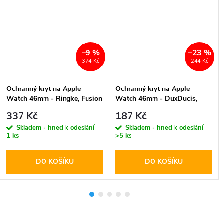
–9 %
–23 %
374 Kč
244 Kč
Ochranný kryt na Apple
Ochranný kryt na Apple
Watch 46mm - Ringke, Fusion
Watch 46mm - DuxDucis,
Bumper Black
Bamo Black/Gray
337 Kč
187 Kč
Skladem - hned k odeslání
Skladem - hned k odeslání
1 ks
>5 ks
DO KOŠÍKU
DO KOŠÍKU