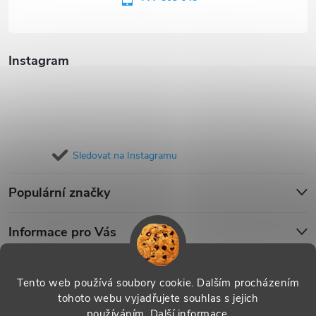
í
Instagram
Sledovat na Instagramu
Populární značky
Informace pro Vás
Blog
Tento web používá soubory cookie. Dalším procházením
tohoto webu vyjadřujete souhlas s jejich
používáním.
Další informace
.