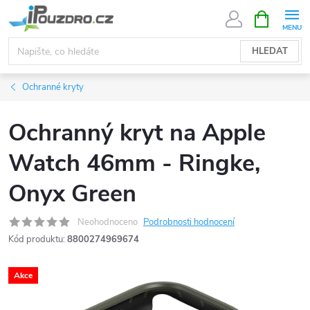
Přejít
NÁKUPNÍ
KOŠÍK
na
obsah
HLEDAT
Ochranné kryty
Ochranný kryt na Apple
Watch 46mm - Ringke,
Onyx Green
Neohodnoceno
Podrobnosti hodnocení
Kód produktu:
8800274969674
Akce