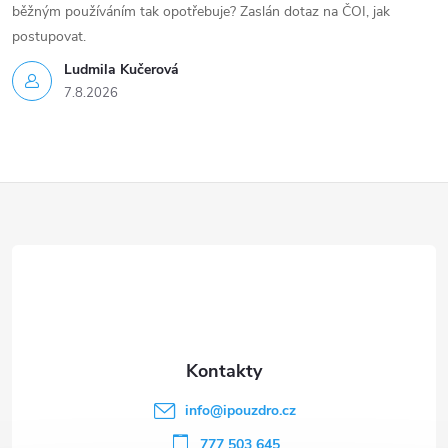
běžným používáním tak opotřebuje? Zaslán dotaz na ČOI, jak
postupovat.
Ludmila Kučerová
7.8.2026
Z
á
p
a
t
info
@
ipouzdro.cz
777 503 645