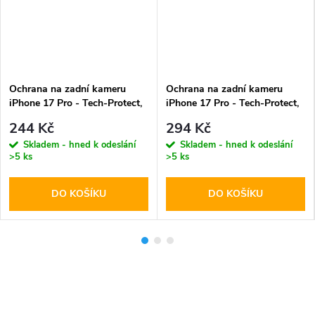
Ochrana na zadní kameru
Ochrana na zadní kameru
iPhone 17 Pro - Tech-Protect,
iPhone 17 Pro - Tech-Protect,
Cam Fit+ Clear
CamFull Fit+ Cosmic Orange
244 Kč
294 Kč
Skladem - hned k odeslání
Skladem - hned k odeslání
>5 ks
>5 ks
DO KOŠÍKU
DO KOŠÍKU