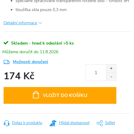
speciálně zpracované transparentní tvrzené sklo - tvrdost 9H
tloušťka skla pouze 0,3 mm
Detailní informace
Skladem - hned k odeslání
>5 ks
11.8.2026
Možnosti doručení
174 Kč
Měrná
cena:
VLOŽIT DO KOŠÍKU
Dotaz k produktu
Hlídat dostupnost
Sdílet