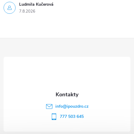
Ludmila Kučerová
7.8.2026
Z
á
p
a
t
info
@
ipouzdro.cz
í
777 503 645