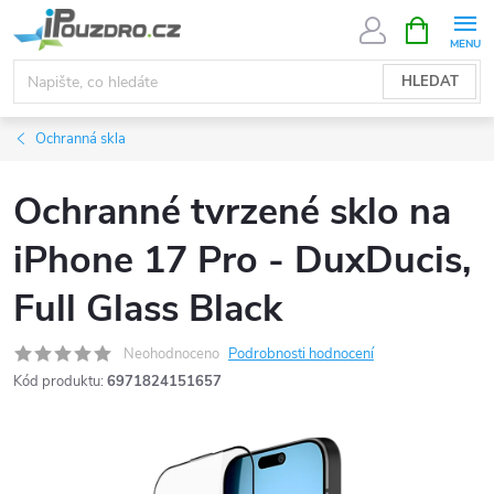
Přejít
NÁKUPNÍ
KOŠÍK
na
obsah
HLEDAT
Ochranná skla
Ochranné tvrzené sklo na
iPhone 17 Pro - DuxDucis,
Full Glass Black
Neohodnoceno
Podrobnosti hodnocení
Kód produktu:
6971824151657