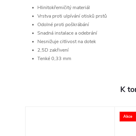
Hlinitokřemičitý materiál
Vrstva proti ulpívání otisků prstů
Odolné proti poškrábání
Snadná instalace a odebrání
Nesnižuje citlivost na dotek
2,5D zakřivení
Tenké 0,33 mm
K to
Akce
–23 %
170 Kč