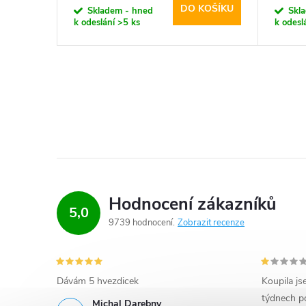
DO KOŠÍKU
Skladem - hned
Skl
k odeslání
>5 ks
k odesl
Hodnocení zákazníků
5,0
9739 hodnocení
Zobrazit recenze
Dávám 5 hvezdicek
Koupila js
týdnech po
Michal Darebny