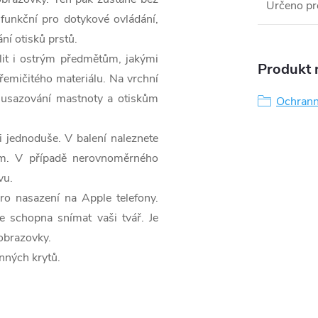
Určeno pr
funkční pro dotykové ovládání,
ní otisků prstů.
lit i ostrým předmětům, jakými
Produkt n
křemičitého materiálu. Na vrchní
ní usazování mastnoty a otiskům
Ochrann
i jednoduše. V balení naleznete
dem. V případě nerovnoměrného
vu.
o nasazení na Apple telefony.
e schopna snímat vaši tvář. Je
 obrazovky.
nných krytů.