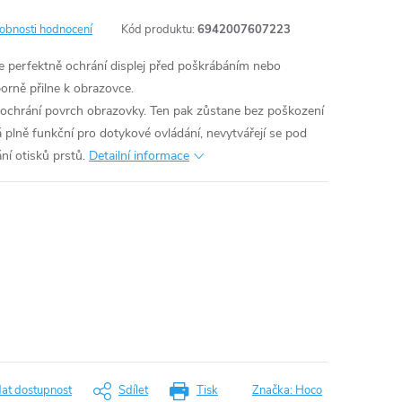
obnosti hodnocení
Kód produktu:
6942007607223
e perfektně ochrání displej před poškrábáním nebo
borně přilne k obrazovce.
 ochrání povrch obrazovky. Ten pak zůstane bez poškození
 plně funkční pro dotykové ovládání, nevytvářejí se pod
ní otisků prstů.
Detailní informace
dat dostupnost
Sdílet
Tisk
Značka:
Hoco