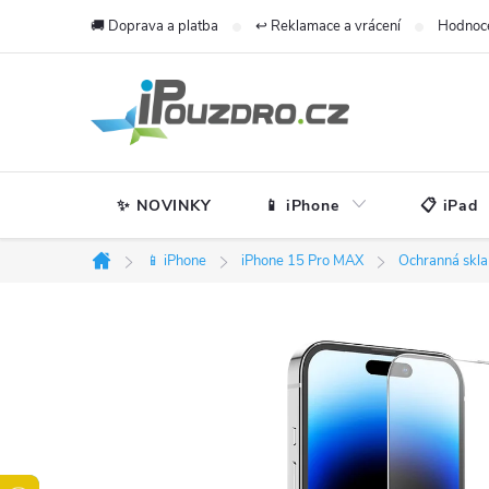
Přejít
🚚 Doprava a platba
↩️ Reklamace a vrácení
Hodnoc
na
obsah
✨ NOVINKY
📱 iPhone
📋 iPad
📱 iPhone
iPhone 15 Pro MAX
Ochranná skla
Domů