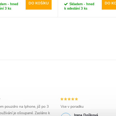
DO KOŠÍKU
DO KO
adem - hned
Skladem - hned
ání
3 ks
k odeslání
3 ks
em pouzdro na Iphone, již po 3
Vse v poradku
užívání je ošoupané. Zasláno k
Irena Došková