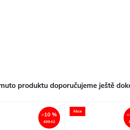
muto produktu doporučujeme ještě dok
Akce
–10 %
–
499 Kč