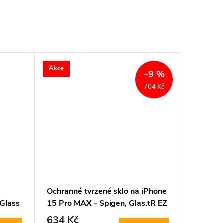
Akce
–9 %
704 Kč
Ochranné tvrzené sklo na iPhone
 Glass
15 Pro MAX - Spigen, Glas.tR EZ
Fit (2ks s aplikátorem)
634 Kč