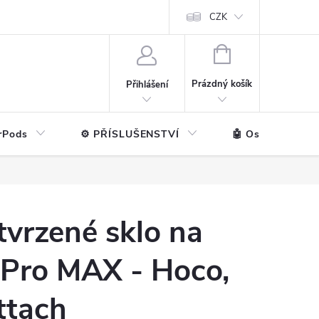
ntakt
💼 Pro firmy
CZK
NÁKUPNÍ
KOŠÍK
Prázdný košík
Přihlášení
rPods
⚙️ PŘÍSLUŠENSTVÍ
🤖 Ostatní značk
vrzené sklo na
 Pro MAX - Hoco,
ttach