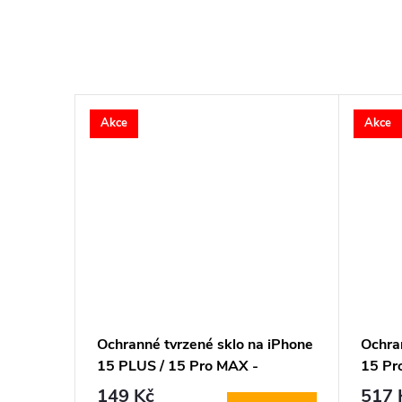
Akce
Akce
Ochranné tvrzené sklo na iPhone
Ochra
15 PLUS / 15 Pro MAX -
15 Pr
DuxDucis, Full Glass Black
Fit (1
149 Kč
517 