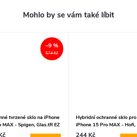
–9 %
574 Kč
nné tvrzené sklo na iPhone
Hybridní ochranné sklo pro
o MAX - Spigen, Glas.tR EZ
iPhone 15 Pro MAX - Hofi,
ks s aplikátorem)
Pro+
Kč
244 Kč