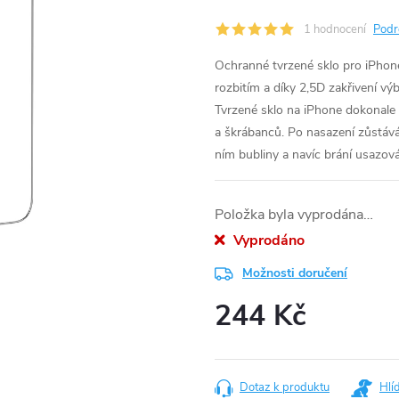
1 hodnocení
Podr
Ochranné tvrzené sklo pro iPhon
rozbitím a díky 2,5D zakřivení vý
Tvrzené sklo na iPhone dokonale
a škrábanců. Po nasazení zůstává
ním bubliny a navíc brání usazová
Položka byla vyprodána…
Vyprodáno
Možnosti doručení
244 Kč
Měrná
cena:
Dotaz k produktu
Hlí