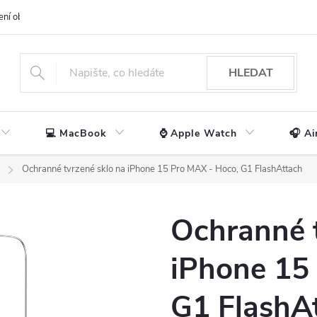
ení obchodu
📃 Obchodní podmínky
🔒 Ochrana os. údajů
📞 Ko
HLEDAT
💻 MacBook
⌚ Apple Watch
🎧 Ai
Ochranné tvrzené sklo na iPhone 15 Pro MAX - Hoco, G1 FlashAttach
Ochranné t
iPhone 15
G1 FlashA