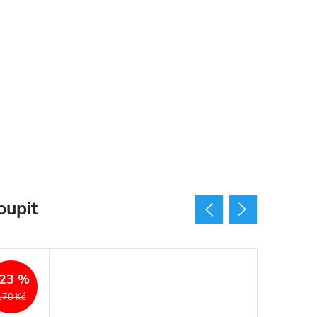
oupit
Akce
23 %
170 Kč