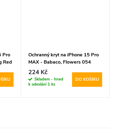
5 Pro
Ochranný kryt na iPhone 15 Pro
Ochrann
ng Red
MAX - Babaco, Flowers 054
MAX - M
224 Kč
197 K
Skladem - hned
Sklad
ŠÍKU
DO KOŠÍKU
k odeslání
1 ks
k odeslán