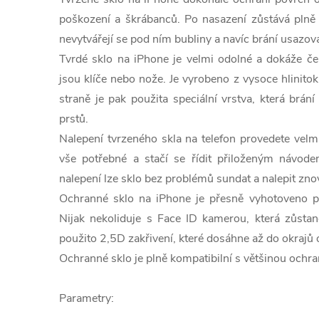
poškození a škrábanců. Po nasazení zůstává plně 
nevytvářejí se pod ním bubliny a navíc brání usazová
Tvrdé sklo na iPhone je velmi odolné a dokáže če
jsou klíče nebo nože. Je vyrobeno z vysoce hlinito
straně je pak použita speciální vrstva, která brá
prstů.
Nalepení tvrzeného skla na telefon provedete velm
vše potřebné a stačí se řídit přiloženým návo
nalepení lze sklo bez problémů sundat a nalepit zno
Ochranné sklo na iPhone je přesně vyhotoveno pr
Nijak nekoliduje s Face ID kamerou, která zůstan
použito 2,5D zakřivení, které dosáhne až do okrajů
Ochranné sklo je plně kompatibilní s většinou ochra
Parametry: