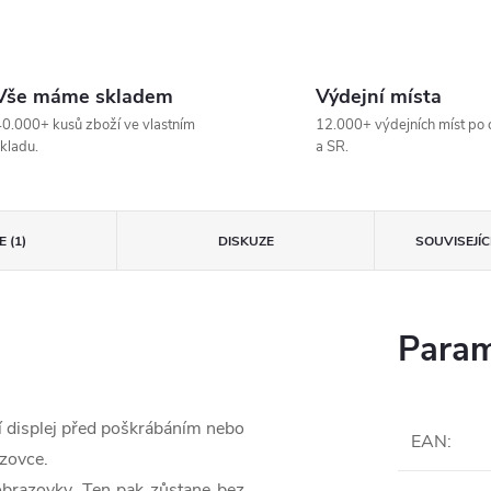
Vše máme skladem
Výdejní místa
0.000+ kusů zboží ve vlastním
12.000+ výdejních míst po 
kladu.
a SR.
 (1)
DISKUZE
SOUVISEJÍ
Param
í displej před poškrábáním nebo
EAN
:
azovce.
obrazovky. Ten pak zůstane bez