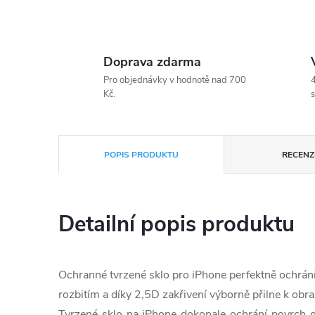
Doprava zdarma
Pro objednávky v hodnotě nad 700
4
Kč.
s
POPIS PRODUKTU
RECENZE
Detailní popis produktu
Ochranné tvrzené sklo pro iPhone perfektně ochrán
rozbitím a díky 2,5D zakřivení výborně přilne k obr
Tvrzené sklo na iPhone dokonale ochrání povrch 