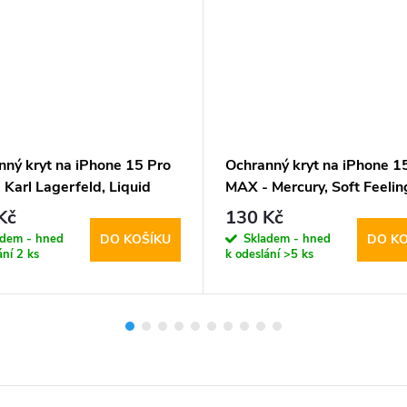
nný kryt na iPhone 15 Pro
Ochranný kryt na iPhone 1
Karl Lagerfeld, Liquid
MAX - Mercury, Soft Feeli
er Karl Head MagSafe
Kč
130 Kč
parent
adem - hned
Skladem - hned
DO KOŠÍKU
DO KO
ání
2 ks
k odeslání
>5 ks