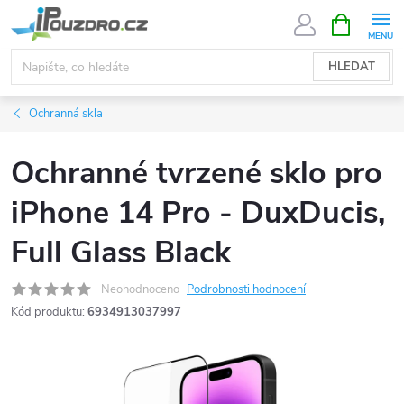
Přejít
NÁKUPNÍ
KOŠÍK
na
obsah
HLEDAT
Ochranná skla
Ochranné tvrzené sklo pro
iPhone 14 Pro - DuxDucis,
Full Glass Black
Neohodnoceno
Podrobnosti hodnocení
Kód produktu:
6934913037997