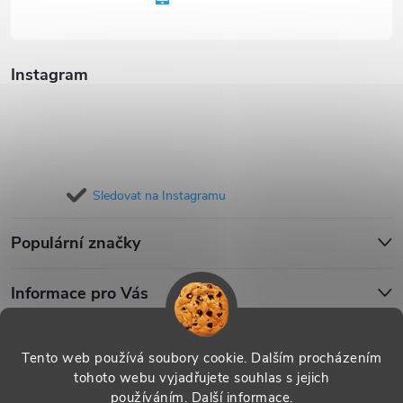
í
Instagram
Sledovat na Instagramu
Populární značky
Informace pro Vás
Blog
Tento web používá soubory cookie. Dalším procházením
tohoto webu vyjadřujete souhlas s jejich
používáním.
Další informace
.