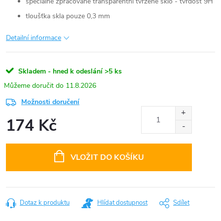
speciálně zpracované transparentní tvrzené sklo - tvrdost 9H
tloušťka skla pouze 0,3 mm
Detailní informace
Skladem - hned k odeslání
>5 ks
11.8.2026
Možnosti doručení
174 Kč
Měrná
cena:
VLOŽIT DO KOŠÍKU
Dotaz k produktu
Hlídat dostupnost
Sdílet