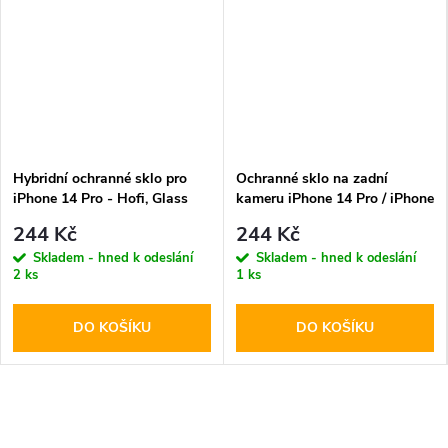
Hybridní ochranné sklo pro
Ochranné sklo na zadní
iPhone 14 Pro - Hofi, Glass
kameru iPhone 14 Pro / iPhone
Pro+
14 Pro MAX - Hofi, Cam Pro+
244 Kč
244 Kč
Clear
Skladem - hned k odeslání
Skladem - hned k odeslání
2 ks
1 ks
DO KOŠÍKU
DO KOŠÍKU