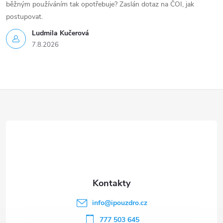
běžným používáním tak opotřebuje? Zaslán dotaz na ČOI, jak
postupovat.
Ludmila Kučerová
7.8.2026
Z
á
p
a
t
info
@
ipouzdro.cz
777 503 645