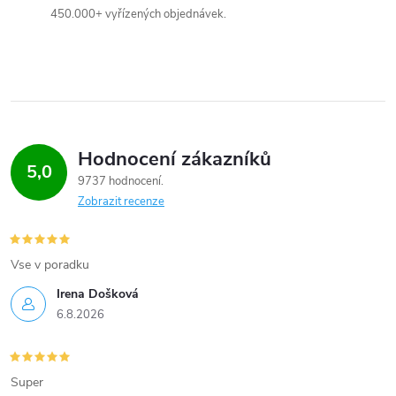
450.000+ vyřízených objednávek.
k
y
v
ý
Hodnocení zákazníků
p
5,0
9737 hodnocení
i
Zobrazit recenze
s
Vse v poradku
u
Irena Došková
6.8.2026
Super