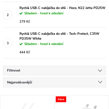
Rychlá USB-C nabíječka do sítě - Hoco, N22 Jetta PD25W
Skladem - hned k odeslání
279 Kč
Rychlá USB-C nabíječka do sítě - Tech-Protect, C35W
PD35W White
Skladem - hned k odeslání
444 Kč
Filtrovat
Ř
Nejprodávanější
a
Nejlevnější
V
Akce
Nejdražší
z