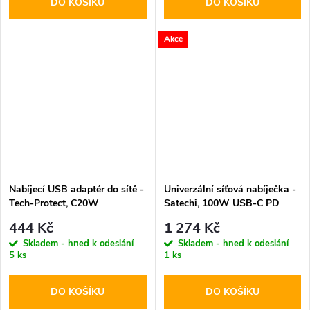
DO KOŠÍKU
DO KOŠÍKU
Akce
Nabíjecí USB adaptér do sítě -
Univerzální síťová nabíječka -
Tech-Protect, C20W
Satechi, 100W USB-C PD
PD20W/QC3.0 + USB-C kabel
GaN
444 Kč
1 274 Kč
Skladem - hned k odeslání
Skladem - hned k odeslání
5 ks
1 ks
DO KOŠÍKU
DO KOŠÍKU