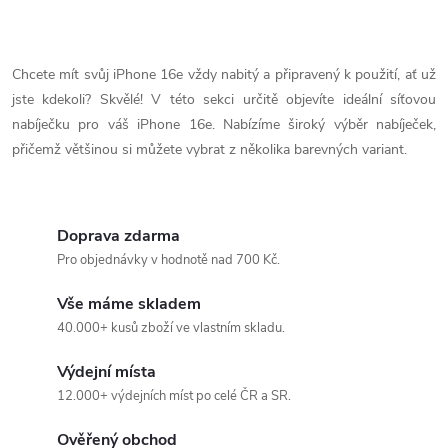
O
v
Chcete mít svůj iPhone 16e vždy nabitý a připravený k použití, ať už
jste kdekoli? Skvělé! V této sekci určitě objevíte ideální síťovou
l
nabíječku pro váš iPhone 16e. Nabízíme široký výběr nabíječek,
á
přičemž většinou si můžete vybrat z několika barevných variant.
d
a
Doprava zdarma
Pro objednávky v hodnotě nad 700 Kč.
c
Vše máme skladem
í
40.000+ kusů zboží ve vlastním skladu.
p
Výdejní místa
r
12.000+ výdejních míst po celé ČR a SR.
v
Ověřený obchod