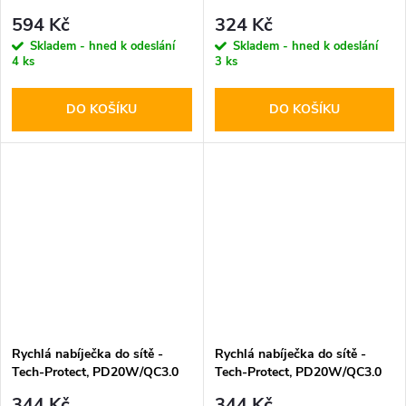
PD45W White
PD20W/QC3.0 Black
594 Kč
324 Kč
Skladem - hned k odeslání
Skladem - hned k odeslání
4 ks
3 ks
DO KOŠÍKU
DO KOŠÍKU
Rychlá nabíječka do sítě -
Rychlá nabíječka do sítě -
Tech-Protect, PD20W/QC3.0
Tech-Protect, PD20W/QC3.0
White
Black
344 Kč
344 Kč