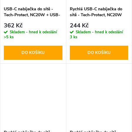
USB-C nabíječka do sítě -
Rychlá USB-C nabíječka do
Tech-Protect, NC20W + USB-
sítě - Tech-Protect, NC20W
C kabel
PD20W White
362 Kč
244 Kč
Skladem - hned k odeslání
Skladem - hned k odeslání
>5 ks
3 ks
DO KOŠÍKU
DO KOŠÍKU