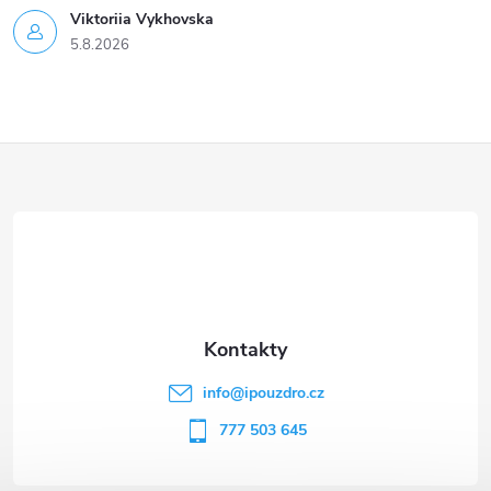
Viktoriia Vykhovska
5.8.2026
Z
á
p
a
t
info
@
ipouzdro.cz
í
777 503 645