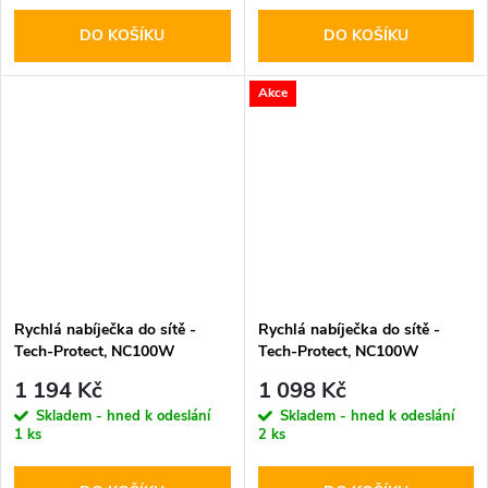
DO KOŠÍKU
DO KOŠÍKU
Akce
Rychlá nabíječka do sítě -
Rychlá nabíječka do sítě -
Tech-Protect, NC100W
Tech-Protect, NC100W
PD100W/QC3.0 Black
PD100W/QC3.0 White
1 194 Kč
1 098 Kč
Skladem - hned k odeslání
Skladem - hned k odeslání
1 ks
2 ks