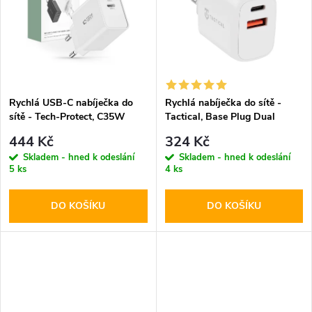
k
t
t
ů
ů
Rychlá USB-C nabíječka do
Rychlá nabíječka do sítě -
sítě - Tech-Protect, C35W
Tactical, Base Plug Dual
PD35W White
PD20W/QC3.0 White
444 Kč
324 Kč
Skladem - hned k odeslání
Skladem - hned k odeslání
5 ks
4 ks
DO KOŠÍKU
DO KOŠÍKU