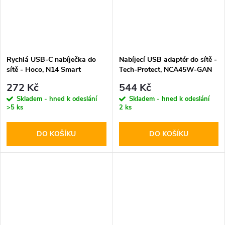
Rychlá USB-C nabíječka do
Nabíjecí USB adaptér do sítě -
sítě - Hoco, N14 Smart
Tech-Protect, NCA45W-GAN
PD20W
PD45W/QC3.0 White + USB-
272 Kč
544 Kč
C kabel
Skladem - hned k odeslání
Skladem - hned k odeslání
>5 ks
2 ks
DO KOŠÍKU
DO KOŠÍKU