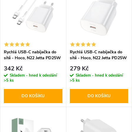
ý
Abecedně
e
p
n
i
í
s
p
Rychlá USB-C nabíječka do
Rychlá USB-C nabíječka do
sítě - Hoco, N22 Jetta PD25W
sítě - Hoco, N22 Jetta PD25W
p
+ USB-C kabel
r
342 Kč
279 Kč
r
Skladem - hned k odeslání
Skladem - hned k odeslání
>5 ks
>5 ks
o
o
DO KOŠÍKU
DO KOŠÍKU
d
d
u
u
k