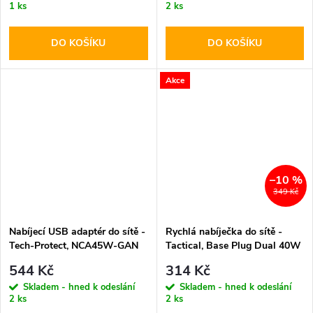
1 ks
2 ks
DO KOŠÍKU
DO KOŠÍKU
Akce
–10 %
349 Kč
Nabíjecí USB adaptér do sítě -
Rychlá nabíječka do sítě -
Tech-Protect, NCA45W-GAN
Tactical, Base Plug Dual 40W
PD45W/QC3.0 Black + USB-C
White
544 Kč
314 Kč
kabel
Skladem - hned k odeslání
Skladem - hned k odeslání
2 ks
2 ks