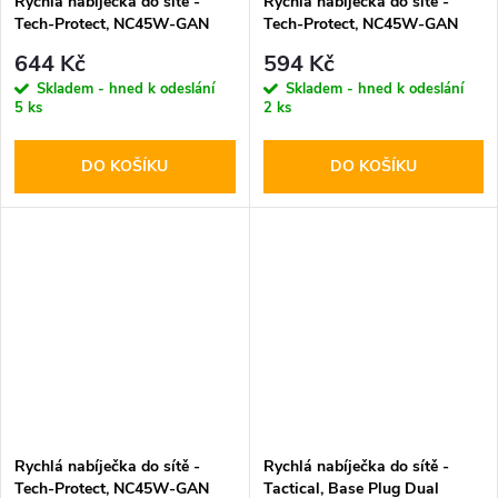
Rychlá nabíječka do sítě -
Rychlá nabíječka do sítě -
Tech-Protect, NC45W-GAN
Tech-Protect, NC45W-GAN
PD45W + USB-C kabel
PD45W Black
644 Kč
594 Kč
Skladem - hned k odeslání
Skladem - hned k odeslání
5 ks
2 ks
DO KOŠÍKU
DO KOŠÍKU
Rychlá nabíječka do sítě -
Rychlá nabíječka do sítě -
Tech-Protect, NC45W-GAN
Tactical, Base Plug Dual