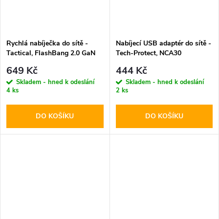
Rychlá nabíječka do sítě -
Nabíjecí USB adaptér do sítě -
Tactical, FlashBang 2.0 GaN
Tech-Protect, NCA30
65W White
PD30W/QC3.0 + USB-C kabel
649 Kč
444 Kč
Skladem - hned k odeslání
Skladem - hned k odeslání
4 ks
2 ks
DO KOŠÍKU
DO KOŠÍKU