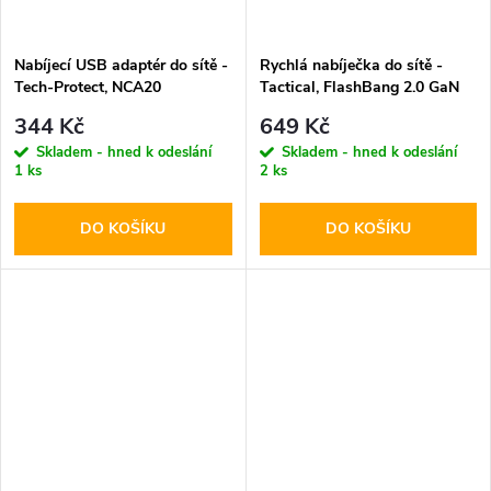
Nabíjecí USB adaptér do sítě -
Rychlá nabíječka do sítě -
Tech-Protect, NCA20
Tactical, FlashBang 2.0 GaN
PD20W/QC3.0 + USB-C kabel
65W Black
344 Kč
649 Kč
Skladem - hned k odeslání
Skladem - hned k odeslání
1 ks
2 ks
DO KOŠÍKU
DO KOŠÍKU