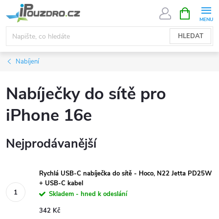
Přejít
NÁKUPNÍ
KOŠÍK
na
obsah
HLEDAT
Nabíjení
Nabíječky do sítě pro
iPhone 16e
Nejprodávanější
Rychlá USB-C nabíječka do sítě - Hoco, N22 Jetta PD25W
+ USB-C kabel
Skladem - hned k odeslání
342 Kč