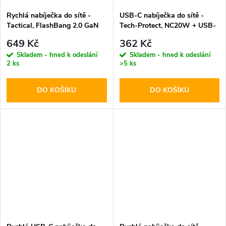
Rychlá nabíječka do sítě -
USB-C nabíječka do sítě -
Tactical, FlashBang 2.0 GaN
Tech-Protect, NC20W + USB-
65W Black
C kabel
649 Kč
362 Kč
Skladem - hned k odeslání
Skladem - hned k odeslání
2 ks
>5 ks
DO KOŠÍKU
DO KOŠÍKU