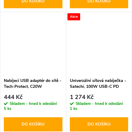
DO KOŠÍKU
DO KOŠÍKU
Akce
Nabíjecí USB adaptér do sítě -
Univerzální síťová nabíječka -
Tech-Protect, C20W
Satechi, 100W USB-C PD
PD20W/QC3.0 + USB-C kabel
GaN
444 Kč
1 274 Kč
Skladem - hned k odeslání
Skladem - hned k odeslání
5 ks
1 ks
DO KOŠÍKU
DO KOŠÍKU