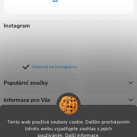
í
Instagram
Sledovat na Instagramu
Populární značky
Informace pro Vás
Blog
Tento web používá soubory cookie. Dalším procházením
tohoto webu vyjadřujete souhlas s jejich
používáním.
Další informace
.