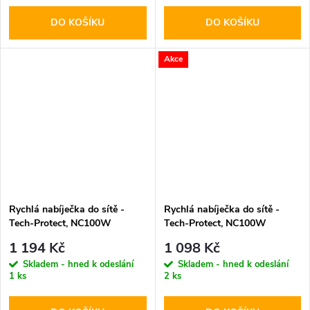
DO KOŠÍKU
DO KOŠÍKU
Akce
Rychlá nabíječka do sítě -
Rychlá nabíječka do sítě -
Tech-Protect, NC100W
Tech-Protect, NC100W
PD100W/QC3.0 Black
PD100W/QC3.0 White
1 194 Kč
1 098 Kč
Skladem - hned k odeslání
Skladem - hned k odeslání
1 ks
2 ks