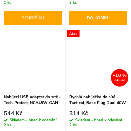
1 ks
2 ks
DO KOŠÍKU
DO KOŠÍKU
Akce
–10 %
349 Kč
Nabíjecí USB adaptér do sítě -
Rychlá nabíječka do sítě -
Tech-Protect, NCA45W-GAN
Tactical, Base Plug Dual 40W
PD45W/QC3.0 Black + USB-C
White
544 Kč
314 Kč
kabel
Skladem - hned k odeslání
Skladem - hned k odeslání
2 ks
2 ks