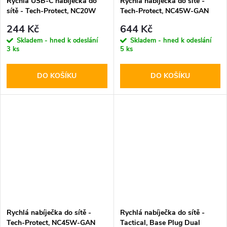
Rychlá USB-C nabíječka do
Rychlá nabíječka do sítě -
sítě - Tech-Protect, NC20W
Tech-Protect, NC45W-GAN
PD20W White
PD45W + USB-C kabel
244 Kč
644 Kč
Skladem - hned k odeslání
Skladem - hned k odeslání
3 ks
5 ks
DO KOŠÍKU
DO KOŠÍKU
Rychlá nabíječka do sítě -
Rychlá nabíječka do sítě -
Tech-Protect, NC45W-GAN
Tactical, Base Plug Dual