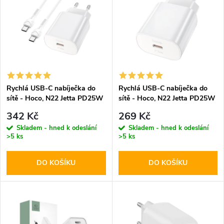
ý
Abecedně
e
p
n
i
í
s
p
Rychlá USB-C nabíječka do
Rychlá USB-C nabíječka do
sítě - Hoco, N22 Jetta PD25W
sítě - Hoco, N22 Jetta PD25W
p
+ USB-C kabel
r
342 Kč
269 Kč
r
Skladem - hned k odeslání
Skladem - hned k odeslání
>5 ks
>5 ks
o
o
DO KOŠÍKU
DO KOŠÍKU
d
d
u
u
k