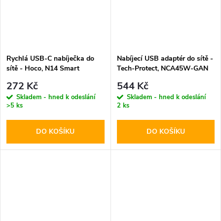
Rychlá USB-C nabíječka do
Nabíjecí USB adaptér do sítě -
sítě - Hoco, N14 Smart
Tech-Protect, NCA45W-GAN
PD20W
PD45W/QC3.0 White + USB-
272 Kč
544 Kč
C kabel
Skladem - hned k odeslání
Skladem - hned k odeslání
>5 ks
2 ks
DO KOŠÍKU
DO KOŠÍKU