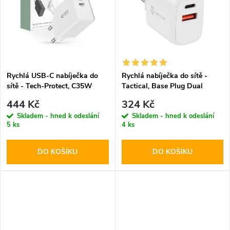
k
t
t
ů
ů
Rychlá USB-C nabíječka do
Rychlá nabíječka do sítě -
sítě - Tech-Protect, C35W
Tactical, Base Plug Dual
PD35W White
PD20W/QC3.0 White
444 Kč
324 Kč
Skladem - hned k odeslání
Skladem - hned k odeslání
5 ks
4 ks
DO KOŠÍKU
DO KOŠÍKU