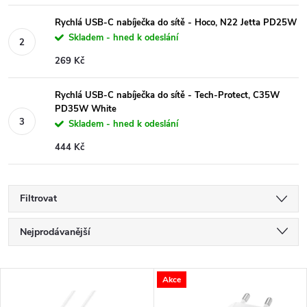
Rychlá USB-C nabíječka do sítě - Hoco, N22 Jetta PD25W
Skladem - hned k odeslání
269 Kč
Rychlá USB-C nabíječka do sítě - Tech-Protect, C35W
PD35W White
Skladem - hned k odeslání
444 Kč
Filtrovat
Ř
Nejprodávanější
a
Nejlevnější
V
Akce
Nejdražší
z