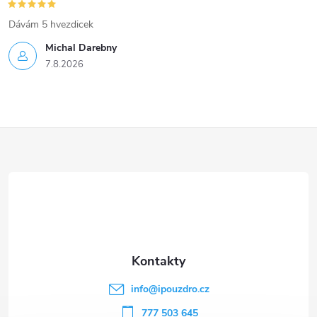
Dávám 5 hvezdicek
Michal Darebny
7.8.2026
Z
á
p
a
t
info
@
ipouzdro.cz
777 503 645