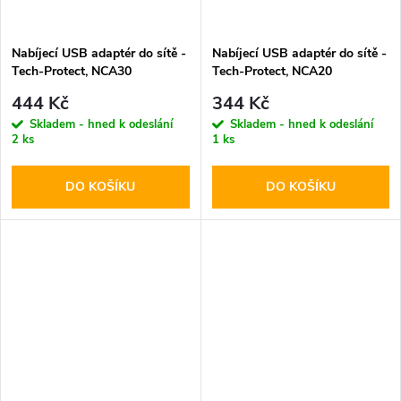
Nabíjecí USB adaptér do sítě -
Nabíjecí USB adaptér do sítě -
Tech-Protect, NCA30
Tech-Protect, NCA20
PD30W/QC3.0 + USB-C kabel
PD20W/QC3.0 + USB-C kabel
444 Kč
344 Kč
Skladem - hned k odeslání
Skladem - hned k odeslání
2 ks
1 ks
DO KOŠÍKU
DO KOŠÍKU