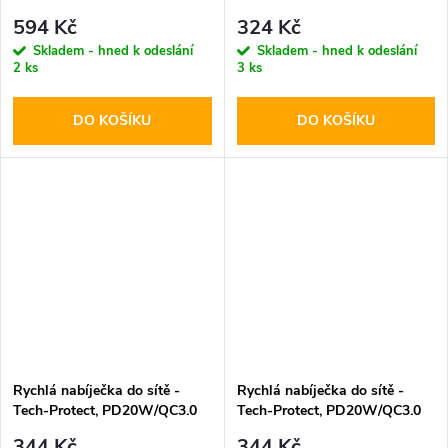
PD45W Black
PD20W/QC3.0 Black
594 Kč
324 Kč
Skladem - hned k odeslání
Skladem - hned k odeslání
2 ks
3 ks
DO KOŠÍKU
DO KOŠÍKU
Rychlá nabíječka do sítě -
Rychlá nabíječka do sítě -
Tech-Protect, PD20W/QC3.0
Tech-Protect, PD20W/QC3.0
White
Black
344 Kč
344 Kč