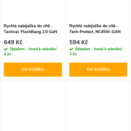
Rychlá nabíječka do sítě -
Rychlá nabíječka do sítě -
Tactical, FlashBang 2.0 GaN
Tech-Protect, NC45W-GAN
65W White
PD45W White
649 Kč
594 Kč
Skladem - hned k odeslání
Skladem - hned k odeslání
4 ks
3 ks
DO KOŠÍKU
DO KOŠÍKU