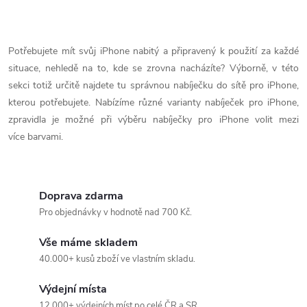
O
v
Potřebujete mít svůj iPhone nabitý a připravený k použití za každé
situace, nehledě na to, kde se zrovna nacházíte? Výborně, v této
l
sekci totiž určitě najdete tu správnou nabíječku do sítě pro iPhone,
á
kterou potřebujete. Nabízíme různé varianty nabíječek pro iPhone,
zpravidla je možné při výběru nabíječky pro iPhone volit mezi
d
více barvami.
a
c
Doprava zdarma
í
Pro objednávky v hodnotě nad 700 Kč.
p
Vše máme skladem
40.000+ kusů zboží ve vlastním skladu.
r
Výdejní místa
v
12.000+ výdejních míst po celé ČR a SR.