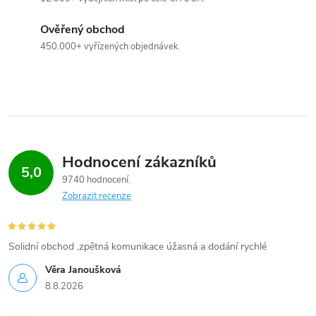
k
Ověřený obchod
y
450.000+ vyřízených objednávek.
v
ý
p
i
Hodnocení zákazníků
5,0
9740 hodnocení
s
Zobrazit recenze
u
Solidní obchod ,zpětná komunikace úžasná a dodání rychlé
Věra Janoušková
8.8.2026