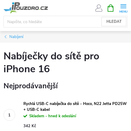
Přejít
NÁKUPNÍ
KOŠÍK
na
obsah
HLEDAT
Nabíjení
Nabíječky do sítě pro
iPhone 16
Nejprodávanější
Rychlá USB-C nabíječka do sítě - Hoco, N22 Jetta PD25W
+ USB-C kabel
Skladem - hned k odeslání
342 Kč