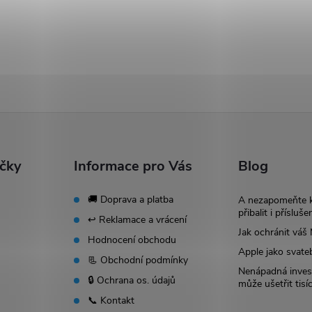
ačky
Informace pro Vás
Blog
🚚 Doprava a platba
A nezapomeňte 
přibalit i přísluše
↩️ Reklamace a vrácení
Jak ochránit vá
Hodnocení obchodu
Apple jako svate
📃 Obchodní podmínky
Nenápadná invest
🔒 Ochrana os. údajů
může ušetřit tisí
📞 Kontakt