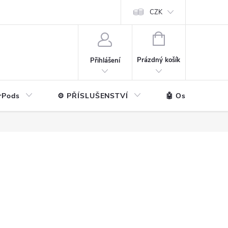
ntakt
💼 Pro firmy
CZK
NÁKUPNÍ
KOŠÍK
Prázdný košík
Přihlášení
rPods
⚙️ PŘÍSLUŠENSTVÍ
🤖 Ostatní značk