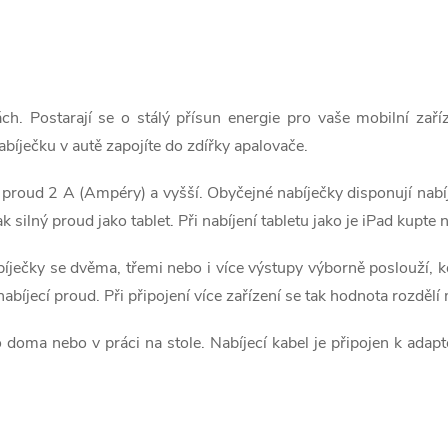
ách. Postarají se o stálý přísun energie pro vaše mobilní zař
abíječku v autě zapojíte do zdířky apalovače.
ý proud 2 A (Ampéry) a vyšší. Obyčejné nabíječky disponují nab
ak silný proud jako tablet. Při nabíjení tabletu jako je iPad kup
ječky se dvěma, třemi nebo i více výstupy výborně poslouží, kdy
bíjecí proud. Při připojení více zařízení se tak hodnota rozdělí
 doma nebo v práci na stole. Nabíjecí kabel je připojen k adapt