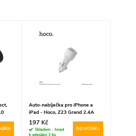
ect,
Auto-nabíječka pro iPhone a
.0
iPad - Hoco, Z23 Grand 2.4A
197 Kč
OŠÍKU
DO KOŠÍKU
Skladem - hned
k odeslání
3 ks