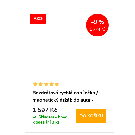
d
t
Akce
–9 %
u
ů
1 774 Kč
k
t
ů
Bezdrátová rychlá nabíječka /
magnetický držák do auta -
Pitaka, MagMount Qi
1 597 Kč
DO KOŠÍKU
Skladem - hned
k odeslání
3 ks