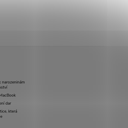
k narozeninám
nství
š MacBook
bní dar
ice, která
ce