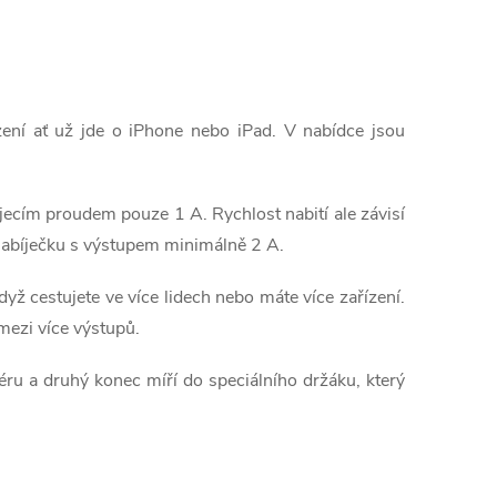
ízení ať už jde o iPhone nebo iPad. V nabídce jsou
íjecím proudem pouze 1 A. Rychlost nabití ale závisí
te nabíječku s výstupem minimálně 2 A.
ž cestujete ve více lidech nebo máte více zařízení.
 mezi více výstupů.
éru a druhý konec míří do speciálního držáku, který