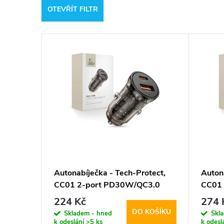
OTEVŘÍT FILTR
e
V
n
ý
í
p
p
i
r
s
o
p
d
Autonabíječka - Tech-Protect,
Auton
CC01 2-port PD30W/QC3.0
CC01
r
u
224 Kč
274 
DO KOŠÍKU
o
Skladem - hned
Skl
k
k odeslání
>5 ks
k odesl