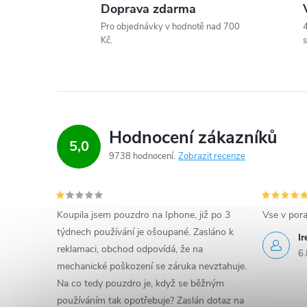
v
Doprava zdarma
Pro objednávky v hodnotě nad 700
4
k
Kč.
s
y
v
ý
Hodnocení zákazníků
p
5,0
9738 hodnocení
Zobrazit recenze
i
s
Koupila jsem pouzdro na Iphone, již po 3
Vse v por
u
týdnech používání je ošoupané. Zasláno k
I
reklamaci, obchod odpovídá, že na
6.
mechanické poškození se záruka nevztahuje.
Na co tedy pouzdro je, když se běžným
používáním tak opotřebuje? Zaslán dotaz na