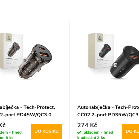
abíječka - Tech-Protect,
Autonabíječka - Tech-Prot
 2-port PD45W/QC3.0
CC02 2-port PD35W/QC3
Kč
274 Kč
DO KOŠÍKU
DO K
adem - hned
Skladem - hned
ání
5 ks
k odeslání
3 ks