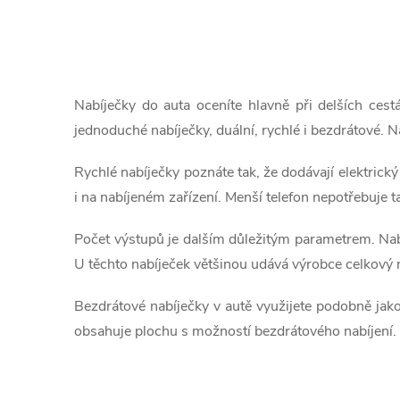
O
v
Nabíječky do auta oceníte hlavně při delších cest
l
jednoduché nabíječky, duální, rychlé i bezdrátové. N
á
Rychlé nabíječky poznáte tak, že dodávají elektrick
d
i na nabíjeném zařízení. Menší telefon nepotřebuje t
a
Počet výstupů je dalším důležitým parametrem. Nabí
U těchto nabíječek většinou udává výrobce celkový na
c
í
Bezdrátové nabíječky v autě využijete podobně jako
obsahuje plochu s možností bezdrátového nabíjení.
p
r