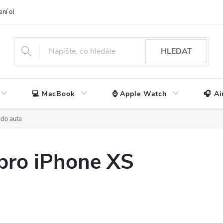
ení obchodu
📃 Obchodní podmínky
🔒 Ochrana os. údajů
📞 Ko
HLEDAT
💻 MacBook
⌚ Apple Watch
🎧 Ai
 do auta
 pro iPhone XS