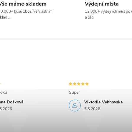
Vše máme skladem
Výdejní místa
0.000+ kusů zboží ve vlastním
12.000+ výdejních míst po 
kladu.
a SR.
adku
Super
rena Došková
Viktoriia Vykhovska
8.2026
5.8.2026