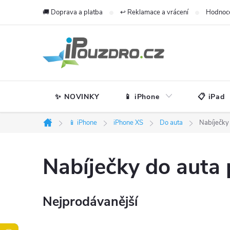
Přejít
🚚 Doprava a platba
↩️ Reklamace a vrácení
Hodnoc
na
obsah
✨ NOVINKY
📱 iPhone
📋 iPad
📱 iPhone
iPhone XS
Do auta
Nabíječky
Domů
Nabíječky do auta
Nejprodávanější