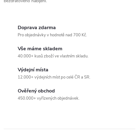
v
bezdrátového nabíjení.
ý
p
Doprava zdarma
Pro objednávky v hodnotě nad 700 Kč.
i
s
Vše máme skladem
40.000+ kusů zboží ve vlastním skladu.
u
Výdejní místa
12.000+ výdejních míst po celé ČR a SR.
Ověřený obchod
450.000+ vyřízených objednávek.