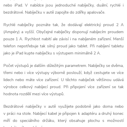
l
nebo iPad. V nabídce jsou jednoduché nabíječky, duální, rychlé i
á
bezdrátové. Nabíječku v autě zapojíte do zdířky apalovače.
d
Rychlé nabíječky poznáte tak, že dodávají elektrický proud 2 A
(Ampéry) a vyšší. Obyčejné nabíječky disponují nabíjecím proudem
a
pouze 1 A. Rychlost nabití ale závisí i na nabíjeném zařízení. Menší
telefon nepotřebuje tak silný proud jako tablet. Při nabíjení tabletu
c
jako je iPad kupte nabíječku s výstupem minimálně 2 A.
í
Počet výstupů je dalším důležitým parametrem. Nabíječky se dvěma,
p
třemi nebo i více výstupy výborně poslouží, když cestujete ve více
lidech nebo máte více zařízení. U těchto nabíječek většinou udává
r
výrobce celkový nabíjecí proud. Při připojení více zařízení se tak
v
hodnota rozdělí mezi více výstupů.
k
Bezdrátové nabíječky v autě využijete podobně jako doma nebo
v práci na stole. Nabíjecí kabel je připojen k adaptéru a druhý konec
y
míří do speciálního držáku, který obsahuje plochu s možností