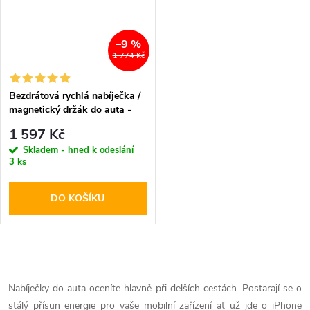
–9 %
1 774 Kč
Bezdrátová rychlá nabíječka /
magnetický držák do auta -
Pitaka, MagMount Qi
1 597 Kč
Skladem - hned k odeslání
3 ks
DO KOŠÍKU
O
v
Nabíječky do auta oceníte hlavně při delších cestách. Postarají se o
stálý přísun energie pro vaše mobilní zařízení ať už jde o iPhone