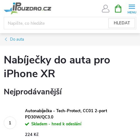
Přejít
NÁKUPNÍ
KOŠÍK
na
obsah
HLEDAT
Do auta
Nabíječky do auta pro
iPhone XR
Nejprodávanější
Autonabíječka - Tech-Protect, CC01 2-port
PD30W/QC3.0
Skladem - hned k odeslání
224 Kč