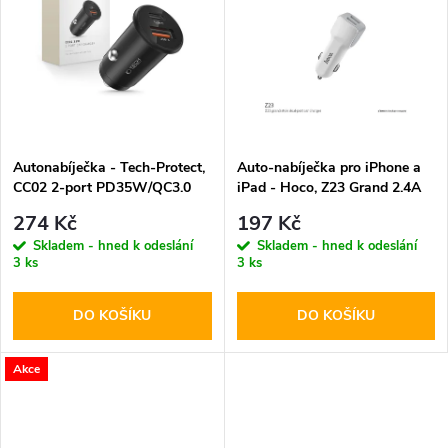
k
k
t
t
ů
ů
Autonabíječka - Tech-Protect,
Auto-nabíječka pro iPhone a
CC02 2-port PD35W/QC3.0
iPad - Hoco, Z23 Grand 2.4A
274 Kč
197 Kč
Skladem - hned k odeslání
Skladem - hned k odeslání
3 ks
3 ks
DO KOŠÍKU
DO KOŠÍKU
Akce