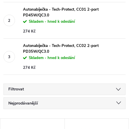
Autonabíječka - Tech-Protect, CC01 2-port
PD45W/QC3.0
Skladem - hned k odeslání
274 Kč
Autonabíječka - Tech-Protect, CC02 2-port
PD35W/QC3.0
Skladem - hned k odeslání
274 Kč
Filtrovat
Ř
Nejprodávanější
a
Nejlevnější
V
Nejdražší