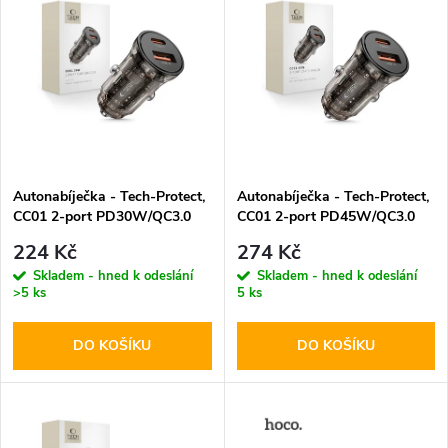
z
ý
Abecedně
e
p
n
i
í
s
p
Autonabíječka - Tech-Protect,
Autonabíječka - Tech-Protect,
CC01 2-port PD30W/QC3.0
CC01 2-port PD45W/QC3.0
p
r
224 Kč
274 Kč
r
Skladem - hned k odeslání
Skladem - hned k odeslání
>5 ks
5 ks
o
o
DO KOŠÍKU
DO KOŠÍKU
d
d
u
u