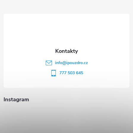
Z
á
p
a
t
info
@
ipouzdro.cz
í
777 503 645
Instagram