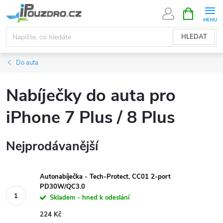
Přejít
NÁKUPNÍ
KOŠÍK
na
obsah
HLEDAT
Do auta
Nabíječky do auta pro
iPhone 7 Plus / 8 Plus
Nejprodávanější
Autonabíječka - Tech-Protect, CC01 2-port
PD30W/QC3.0
Skladem - hned k odeslání
224 Kč