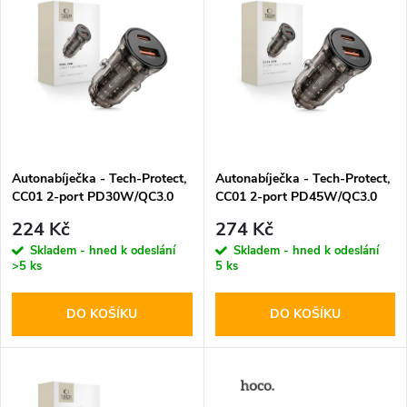
z
ý
Abecedně
e
p
n
i
í
s
p
Autonabíječka - Tech-Protect,
Autonabíječka - Tech-Protect,
CC01 2-port PD30W/QC3.0
CC01 2-port PD45W/QC3.0
p
r
224 Kč
274 Kč
r
Skladem - hned k odeslání
Skladem - hned k odeslání
>5 ks
5 ks
o
o
DO KOŠÍKU
DO KOŠÍKU
d
d
u
u