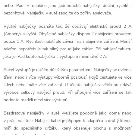
l
nebo iPad. V nabídce jsou jednoduché nabíječky, duální, rychlé i
á
bezdrátové. Nabíječku v autě zapojíte do zdířky apalovače.
d
Rychlé nabíječky poznáte tak, že dodávají elektrický proud 2 A
(Ampéry) a vyšší. Obyčejné nabíječky disponují nabíjecím proudem
a
pouze 1 A. Rychlost nabití ale závisí i na nabíjeném zařízení. Menší
telefon nepotřebuje tak silný proud jako tablet. Při nabíjení tabletu
c
jako je iPad kupte nabíječku s výstupem minimálně 2 A.
í
Počet výstupů je dalším důležitým parametrem. Nabíječky se dvěma,
p
třemi nebo i více výstupy výborně poslouží, když cestujete ve více
lidech nebo máte více zařízení. U těchto nabíječek většinou udává
r
výrobce celkový nabíjecí proud. Při připojení více zařízení se tak
v
hodnota rozdělí mezi více výstupů.
k
Bezdrátové nabíječky v autě využijete podobně jako doma nebo
v práci na stole. Nabíjecí kabel je připojen k adaptéru a druhý konec
y
míří do speciálního držáku, který obsahuje plochu s možností