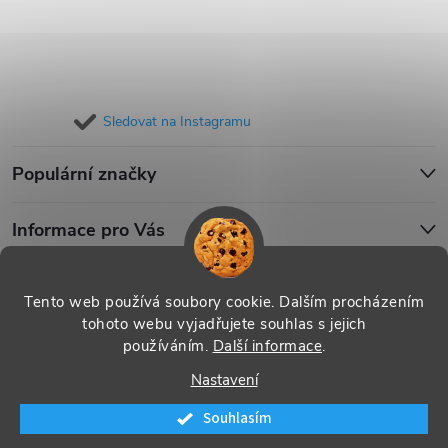
Sledovat na Instagramu
Populární značky
Informace pro Vás
Blog
Tento web používá soubory cookie. Dalším procházením
tohoto webu vyjadřujete souhlas s jejich
používáním.
Další informace
.
Copyright 2026
iPouzdro.cz
. Všechna práva vyhrazena.
Upravit
Nastavení
nastavení cookies
Souhlasím
Vytvořil Shoptet