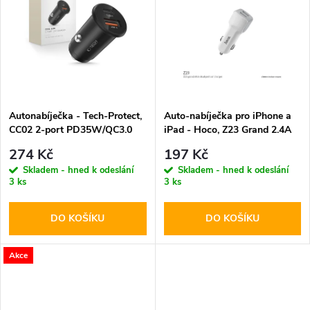
k
k
t
t
ů
ů
Autonabíječka - Tech-Protect,
Auto-nabíječka pro iPhone a
CC02 2-port PD35W/QC3.0
iPad - Hoco, Z23 Grand 2.4A
274 Kč
197 Kč
Skladem - hned k odeslání
Skladem - hned k odeslání
3 ks
3 ks
DO KOŠÍKU
DO KOŠÍKU
Akce