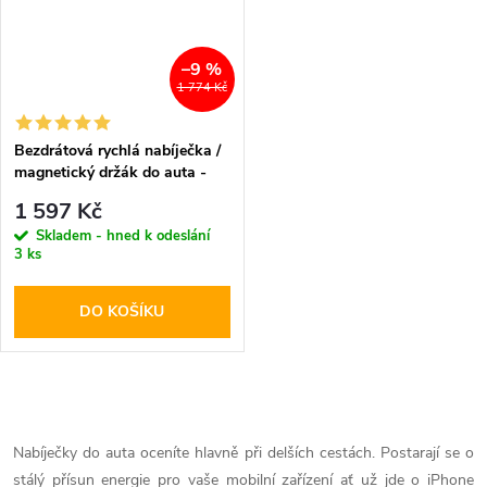
–9 %
1 774 Kč
Bezdrátová rychlá nabíječka /
magnetický držák do auta -
Pitaka, MagMount Qi
1 597 Kč
Skladem - hned k odeslání
3 ks
DO KOŠÍKU
O
v
Nabíječky do auta oceníte hlavně při delších cestách. Postarají se o
stálý přísun energie pro vaše mobilní zařízení ať už jde o iPhone