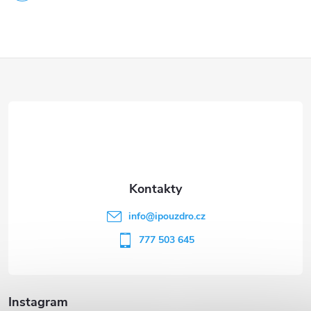
Z
á
p
a
t
info
@
ipouzdro.cz
í
777 503 645
Instagram