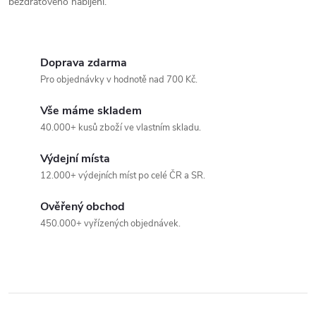
v
bezdrátového nabíjení.
ý
p
Doprava zdarma
Pro objednávky v hodnotě nad 700 Kč.
i
s
Vše máme skladem
40.000+ kusů zboží ve vlastním skladu.
u
Výdejní místa
12.000+ výdejních míst po celé ČR a SR.
Ověřený obchod
450.000+ vyřízených objednávek.