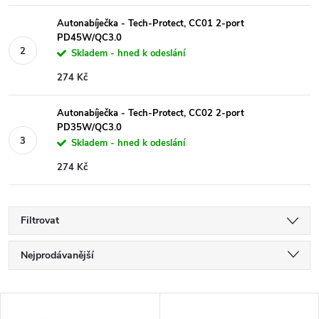
Autonabíječka - Tech-Protect, CC01 2-port
PD45W/QC3.0
Skladem - hned k odeslání
274 Kč
Autonabíječka - Tech-Protect, CC02 2-port
PD35W/QC3.0
Skladem - hned k odeslání
274 Kč
Filtrovat
Ř
Nejprodávanější
a
Nejlevnější
V
Nejdražší