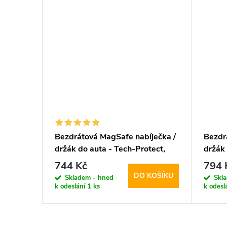
Bezdrátová MagSafe nabíječka /
Bezdr
držák do auta - Tech-Protect,
držák 
MM15W-V1 Dashboard & Vent
15W 
744 Kč
794 
DO KOŠÍKU
Skladem - hned
Skl
k odeslání
1 ks
k odesl