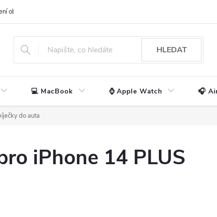
ení obchodu
📃 Obchodní podmínky
🔒 Ochrana os. údajů
📞 Ko
HLEDAT
💻 MacBook
⌚ Apple Watch
🎧 Ai
íječky do auta
 pro iPhone 14 PLUS