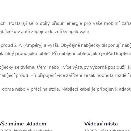
ách. Postarají se o stálý přísun energie pro vaše mobilní zař
abíječku v autě zapojíte do zdířky apalovače.
ý proud 2 A (Ampéry) a vyšší. Obyčejné nabíječky disponují nab
ak silný proud jako tablet. Při nabíjení tabletu jako je iPad kup
ječky se dvěma, třemi nebo i více výstupy výborně poslouží, kdy
bíjecí proud. Při připojení více zařízení se tak hodnota rozdělí
 doma nebo v práci na stole. Nabíjecí kabel je připojen k adapt
Vše máme skladem
Výdejní místa