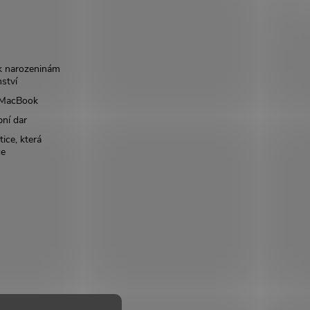
k narozeninám
nství
š MacBook
bní dar
ice, která
ce