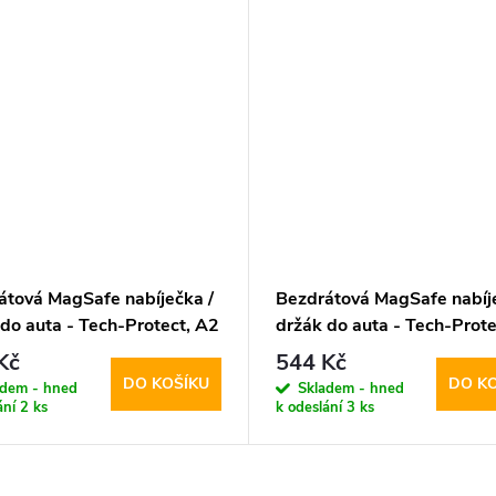
átová MagSafe nabíječka /
Bezdrátová MagSafe nabíje
do auta - Tech-Protect, A2
držák do auta - Tech-Prote
Black
MM15W-V6 Dashboard & 
Kč
544 Kč
DO KOŠÍKU
DO K
adem - hned
Skladem - hned
ání
2 ks
k odeslání
3 ks