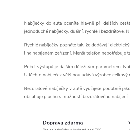
O
v
Nabíječky do auta oceníte hlavně při delších cest
l
jednoduché nabíječky, duální, rychlé i bezdrátové. N
á
Rychlé nabíječky poznáte tak, že dodávají elektrick
d
i na nabíjeném zařízení. Menší telefon nepotřebuje t
a
Počet výstupů je dalším důležitým parametrem. Nabí
U těchto nabíječek většinou udává výrobce celkový na
c
í
Bezdrátové nabíječky v autě využijete podobně jako
obsahuje plochu s možností bezdrátového nabíjení.
p
r
v
Doprava zdarma