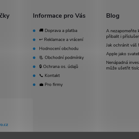
ačky
Informace pro Vás
Blog
🚚 Doprava a platba
A nezapomeňte 
přibalit i přísluše
↩️ Reklamace a vrácení
Jak ochránit vá
Hodnocení obchodu
Apple jako svate
📃 Obchodní podmínky
Nenápadná invest
🔒 Ochrana os. údajů
může ušetřit tisí
📞 Kontakt
💼 Pro firmy
o.cz