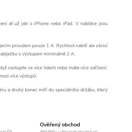
ízení ať už jde o iPhone nebo iPad. V nabídce jsou
íjecím proudem pouze 1 A. Rychlost nabití ale závisí
te nabíječku s výstupem minimálně 2 A.
ž cestujete ve více lidech nebo máte více zařízení.
 mezi více výstupů.
éru a druhý konec míří do speciálního držáku, který
Ověřený obchod