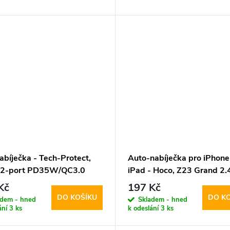
abíječka - Tech-Protect,
Auto-nabíječka pro iPhone
 2-port PD35W/QC3.0
iPad - Hoco, Z23 Grand 2.
Kč
197 Kč
DO KOŠÍKU
DO K
adem - hned
Skladem - hned
ání
3 ks
k odeslání
3 ks