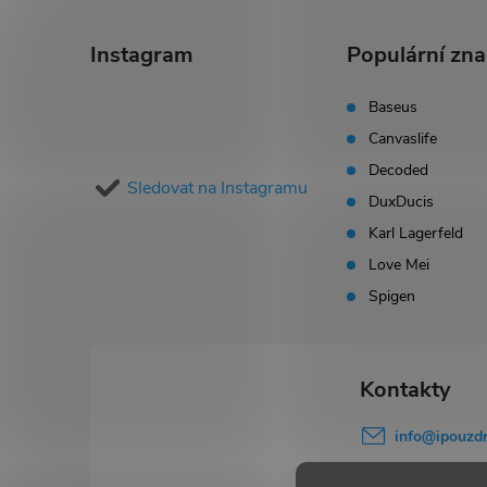
á
Instagram
Populární zn
p
Baseus
Canvaslife
a
Decoded
Sledovat na Instagramu
t
DuxDucis
Karl Lagerfeld
í
Love Mei
Spigen
info
@
ipouzdr
777 503 645