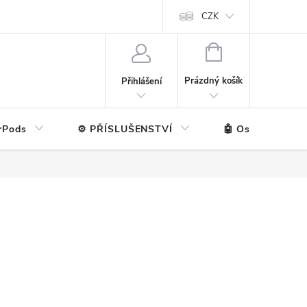
ntakt
💼 Pro firmy
CZK
NÁKUPNÍ
KOŠÍK
Prázdný košík
Přihlášení
rPods
⚙️ PŘÍSLUŠENSTVÍ
🤖 Ostatní značk