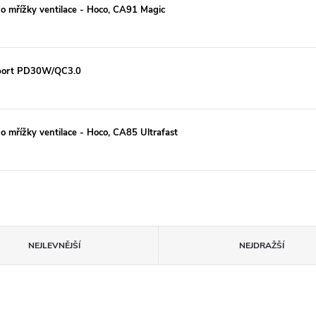
o mřížky ventilace - Hoco, CA91 Magic
2-port PD30W/QC3.0
o mřížky ventilace - Hoco, CA85 Ultrafast
NEJLEVNĚJŠÍ
NEJDRAŽŠÍ