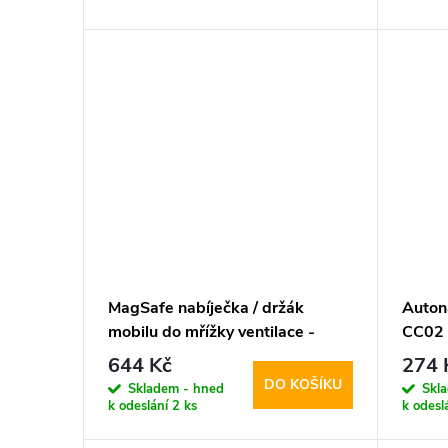
d
t
u
ů
k
t
ů
MagSafe nabíječka / držák
Auton
mobilu do mřížky ventilace -
CC02
Tech-Protect, MM15W-V1
644 Kč
274 
DO KOŠÍKU
Skladem - hned
Skl
k odeslání
2 ks
k odesl