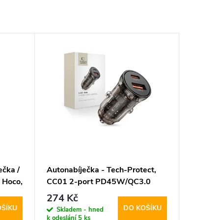
čka /
Autonabíječka - Tech-Protect,
- Hoco,
CC01 2-port PD45W/QC3.0
274 Kč
OŠÍKU
DO KOŠÍKU
Skladem - hned
k odeslání
5 ks