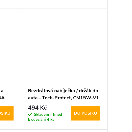
 a
Bezdrátová nabíječka / držák do
4A
auta - Tech-Protect, CM15W-V1
Dashboard & Vent
494 Kč
OŠÍKU
DO KOŠÍKU
Skladem - hned
k odeslání
4 ks