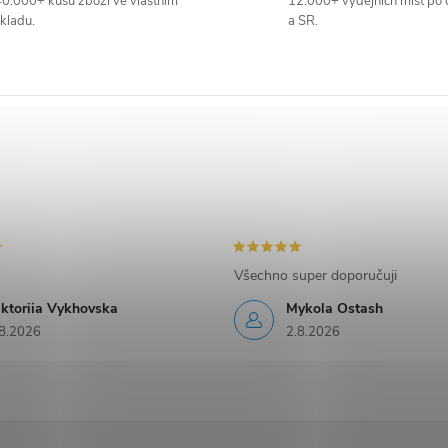
0.000+ kusů zboží ve vlastním
12.000+ výdejních míst po 
kladu.
a SR.
Všechno super doporučuji
iktoriia Vykhovska
Mykola Ostash
8.2026
2.8.2026