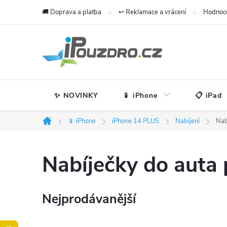
Přejít
🚚 Doprava a platba
↩️ Reklamace a vrácení
Hodnoc
na
obsah
✨ NOVINKY
📱 iPhone
📋 iPad
📱 iPhone
iPhone 14 PLUS
Nabíjení
Nab
Domů
Nabíječky do auta
Nejprodávanější