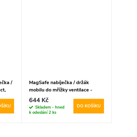
čka /
MagSafe nabíječka / držák
ct,
mobilu do mřížky ventilace -
Vent
Tech-Protect, MM15W-V5
644 Kč
OŠÍKU
DO KOŠÍKU
Skladem - hned
k odeslání
2 ks