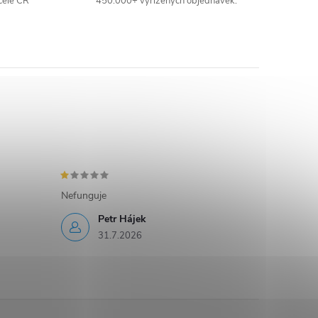
celé ČR
450.000+ vyřízených objednávek.
Nefunguje
Petr Hájek
31.7.2026