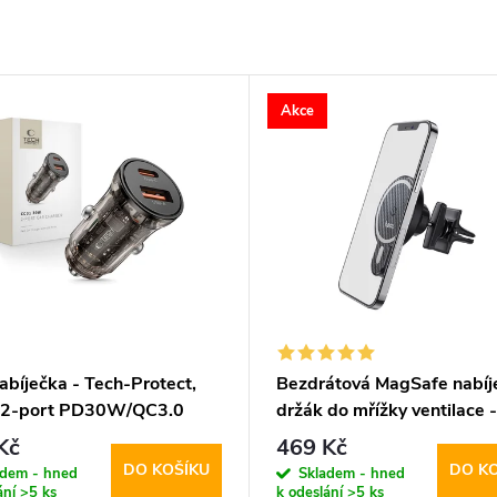
Akce
abíječka - Tech-Protect,
Bezdrátová MagSafe nabíje
 2-port PD30W/QC3.0
držák do mřížky ventilace 
CA85 Ultrafast
Kč
469 Kč
DO KOŠÍKU
DO K
adem - hned
Skladem - hned
ání
>5 ks
k odeslání
>5 ks