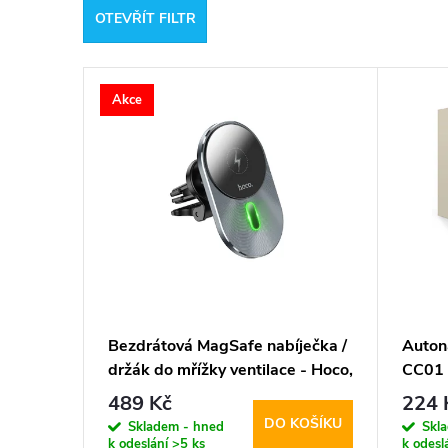
OTEVŘÍT FILTR
e
V
n
Akce
ý
í
p
p
i
r
s
o
p
d
Bezdrátová MagSafe nabíječka /
Auton
držák do mřížky ventilace - Hoco,
CC01
r
u
CA91 Magic
489 Kč
224 
DO KOŠÍKU
o
Skladem - hned
Skl
k
k odeslání
>5 ks
k odesl