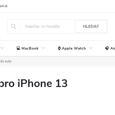
ení obchodu
📃 Obchodní podmínky
🔒 Ochrana os. údajů
📞 Ko
HLEDAT
💻 MacBook
⌚ Apple Watch
🎧 Ai
 do auta
 pro iPhone 13