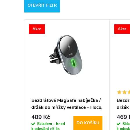
OTEVŘÍT FILTR
e
V
n
Akce
Akce
ý
í
p
p
i
r
s
o
p
d
Bezdrátová MagSafe nabíječka /
Bezdr
držák do mřížky ventilace - Hoco,
držák 
r
u
CA91 Magic
CA85 
489 Kč
469 
DO KOŠÍKU
o
Skladem - hned
Skl
k
k odeslání
>5 ks
k odesl