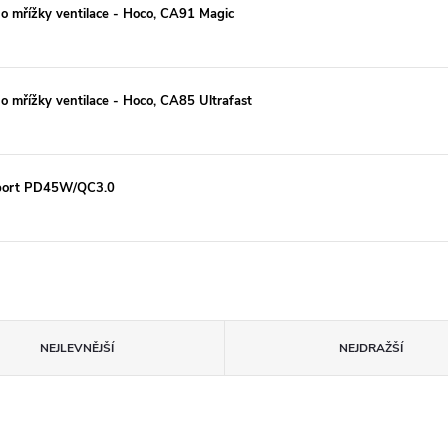
o mřížky ventilace - Hoco, CA91 Magic
o mřížky ventilace - Hoco, CA85 Ultrafast
2-port PD45W/QC3.0
NEJLEVNĚJŠÍ
NEJDRAŽŠÍ