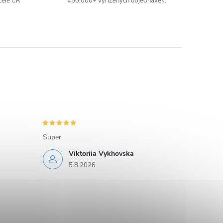
celé ČR
450.000+ vyřízených objednávek.
Super
Viktoriia Vykhovska
5.8.2026