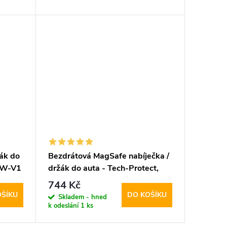
žák do
Bezdrátová MagSafe nabíječka /
5W-V1
držák do auta - Tech-Protect,
MM15W-V1 Dashboard & Vent
744 Kč
OŠÍKU
DO KOŠÍKU
Skladem - hned
k odeslání
1 ks