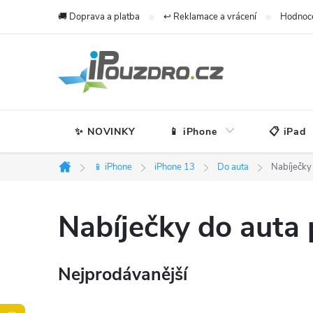
Přejít
🚚 Doprava a platba
↩️ Reklamace a vrácení
Hodnoc
na
obsah
✨ NOVINKY
📱 iPhone
📋 iPad
📱 iPhone
iPhone 13
Do auta
Nabíječky
Domů
Nabíječky do auta
Nejprodávanější