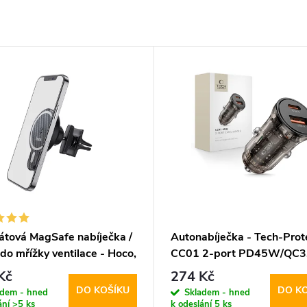
átová MagSafe nabíječka /
Autonabíječka - Tech-Prot
do mřížky ventilace - Hoco,
CC01 2-port PD45W/QC3
Ultrafast
Kč
274 Kč
DO KOŠÍKU
DO K
adem - hned
Skladem - hned
ání
>5 ks
k odeslání
5 ks