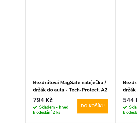
Bezdrátová MagSafe nabíječka /
Bezdr
držák do auta - Tech-Protect, A2
držák 
15W Black
MM15
794 Kč
544 
DO KOŠÍKU
Skladem - hned
Skl
k odeslání
2 ks
k odesl