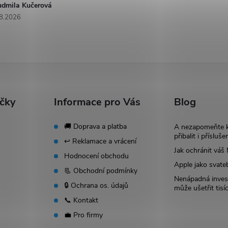
udmila Kučerová
8.2026
ačky
Informace pro Vás
Blog
🚚 Doprava a platba
A nezapomeňte 
přibalit i přísluše
↩️ Reklamace a vrácení
Jak ochránit vá
Hodnocení obchodu
Apple jako svate
📃 Obchodní podmínky
Nenápadná invest
🔒 Ochrana os. údajů
může ušetřit tisí
📞 Kontakt
💼 Pro firmy