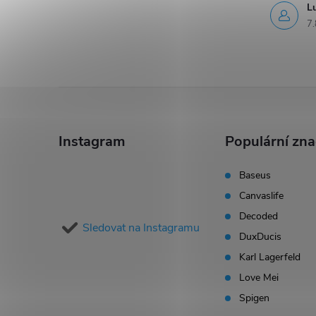
L
7.
Z
á
Instagram
Populární zn
p
Baseus
Canvaslife
a
Decoded
Sledovat na Instagramu
t
DuxDucis
Karl Lagerfeld
í
Love Mei
Spigen