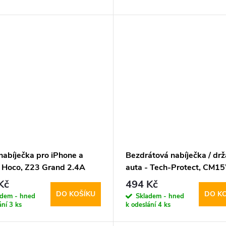
nabíječka pro iPhone a
Bezdrátová nabíječka / dr
- Hoco, Z23 Grand 2.4A
auta - Tech-Protect, CM1
Dashboard & Vent
Kč
494 Kč
DO KOŠÍKU
DO K
adem - hned
Skladem - hned
ání
3 ks
k odeslání
4 ks