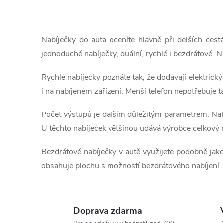
O
v
Nabíječky do auta oceníte hlavně při delších cest
l
jednoduché nabíječky, duální, rychlé i bezdrátové. N
á
Rychlé nabíječky poznáte tak, že dodávají elektrick
d
i na nabíjeném zařízení. Menší telefon nepotřebuje t
a
Počet výstupů je dalším důležitým parametrem. Nabí
U těchto nabíječek většinou udává výrobce celkový na
c
í
Bezdrátové nabíječky v autě využijete podobně jako
obsahuje plochu s možností bezdrátového nabíjení.
p
r
v
Doprava zdarma