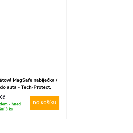
átová MagSafe nabíječka /
do auta - Tech-Protect,
W-V6 Dashboard & Vent
Kč
DO KOŠÍKU
adem - hned
ání
3 ks