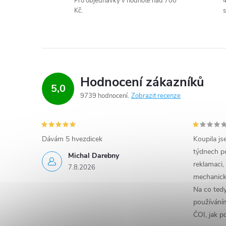
Pro objednávky v hodnotě nad 700
4
k
Kč.
s
y
v
ý
Hodnocení zákazníků
p
5,0
9739 hodnocení
Zobrazit recenze
i
s
Dávám 5 hvezdicek
Koupila js
u
týdnech po
Michal Darebny
reklamaci,
7.8.2026
mechanick
Na co ted
používáním
ČOI, jak p