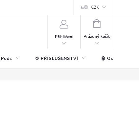
ntakt
💼 Pro firmy
CZK
NÁKUPNÍ
KOŠÍK
Prázdný košík
Přihlášení
rPods
⚙️ PŘÍSLUŠENSTVÍ
🤖 Ostatní značk