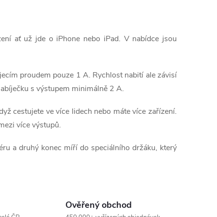
ízení ať už jde o iPhone nebo iPad. V nabídce jsou
íjecím proudem pouze 1 A. Rychlost nabití ale závisí
te nabíječku s výstupem minimálně 2 A.
ž cestujete ve více lidech nebo máte více zařízení.
 mezi více výstupů.
éru a druhý konec míří do speciálního držáku, který
Ověřený obchod