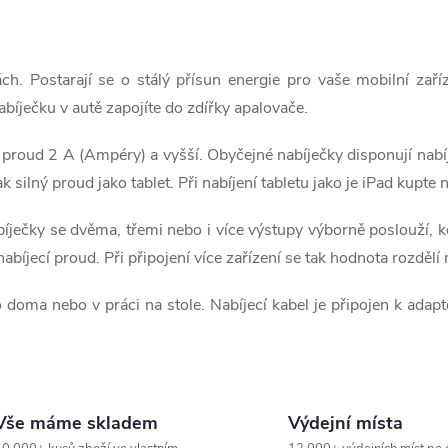
ách. Postarají se o stálý přísun energie pro vaše mobilní zař
abíječku v autě zapojíte do zdířky apalovače.
ý proud 2 A (Ampéry) a vyšší. Obyčejné nabíječky disponují nab
ak silný proud jako tablet. Při nabíjení tabletu jako je iPad kup
ječky se dvěma, třemi nebo i více výstupy výborně poslouží, kdy
bíjecí proud. Při připojení více zařízení se tak hodnota rozdělí
 doma nebo v práci na stole. Nabíjecí kabel je připojen k adapt
Vše máme skladem
Výdejní místa