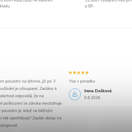
0.000+ kusů zboží ve vlastním
12.000+ výdejních míst po 
kladu.
a SR.
em pouzdro na Iphone, již po 3
Vse v poradku
užívání je ošoupané. Zasláno k
Irena Došková
 obchod odpovídá, že na
6.8.2026
é poškození se záruka nevztahuje.
y pouzdro je, když se běžným
 tak opotřebuje? Zaslán dotaz na
ostupovat.