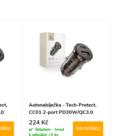
ect,
Autonabíječka - Tech-Protect,
.0
CC01 2-port PD30W/QC3.0
224 Kč
OŠÍKU
DO KOŠÍKU
Skladem - hned
k odeslání
>5 ks