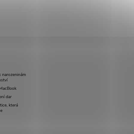
k narozeninám
nství
š MacBook
bní dar
ice, která
ce