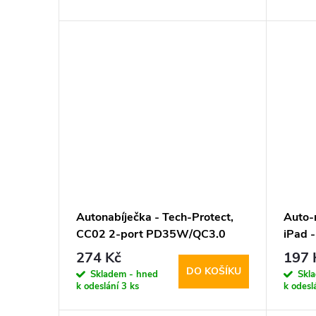
d
t
u
ů
k
t
ů
Autonabíječka - Tech-Protect,
Auto-
CC02 2-port PD35W/QC3.0
iPad 
274 Kč
197 
DO KOŠÍKU
Skladem - hned
Skl
k odeslání
3 ks
k odesl