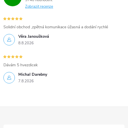
Zobrazit recenze
Solidní obchod ,zpětná komunikace úžasná a dodání rychlé
Věra Janoušková
8.8.2026
Dávám 5 hvezdicek
Michal Darebny
7.8.2026
Z
á