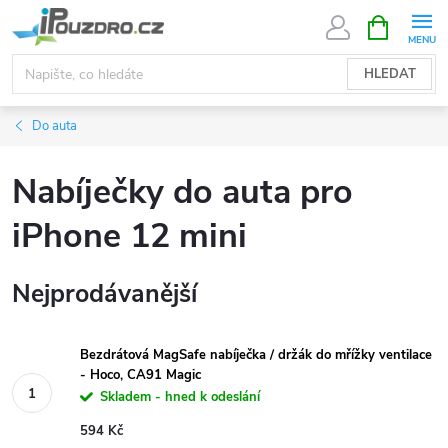
Přejít
NÁKUPNÍ
KOŠÍK
na
obsah
HLEDAT
Do auta
Nabíječky do auta pro
iPhone 12 mini
Nejprodávanější
Bezdrátová MagSafe nabíječka / držák do mřížky ventilace
- Hoco, CA91 Magic
Skladem - hned k odeslání
594 Kč