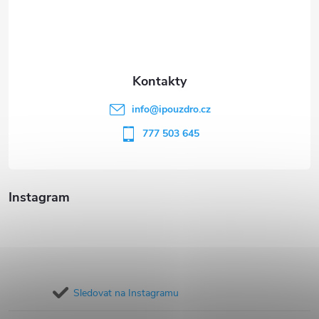
p
a
t
info
@
ipouzdro.cz
í
777 503 645
Instagram
Sledovat na Instagramu