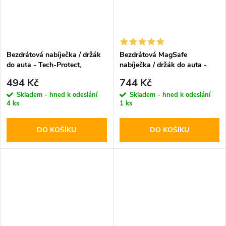
Bezdrátová nabíječka / držák
Bezdrátová MagSafe
do auta - Tech-Protect,
nabíječka / držák do auta -
CM15W-V1 Dashboard & Vent
Tech-Protect, MM15W-V1
494 Kč
744 Kč
Dashboard & Vent
Skladem - hned k odeslání
Skladem - hned k odeslání
4 ks
1 ks
DO KOŠÍKU
DO KOŠÍKU