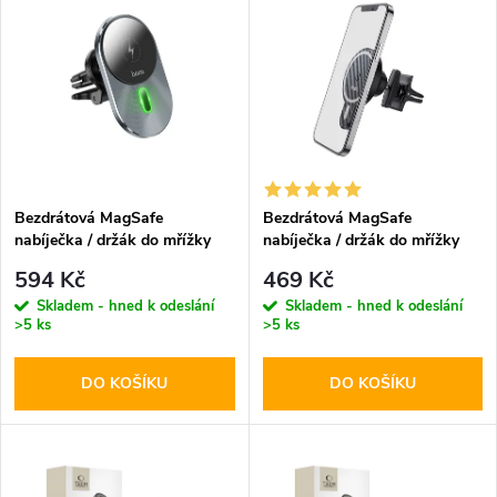
z
ý
Abecedně
e
p
n
i
í
s
p
Bezdrátová MagSafe
Bezdrátová MagSafe
nabíječka / držák do mřížky
nabíječka / držák do mřížky
p
ventilace - Hoco, CA91 Magic
ventilace - Hoco, CA85
r
594 Kč
469 Kč
Ultrafast
r
Skladem - hned k odeslání
Skladem - hned k odeslání
>5 ks
>5 ks
o
o
DO KOŠÍKU
DO KOŠÍKU
d
d
u
u