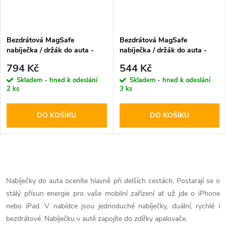
Bezdrátová MagSafe
Bezdrátová MagSafe
nabíječka / držák do auta -
nabíječka / držák do auta -
Tech-Protect, A2 15W Black
Tech-Protect, MM15W-V6
794 Kč
544 Kč
Dashboard & Vent
Skladem - hned k odeslání
Skladem - hned k odeslání
2 ks
3 ks
DO KOŠÍKU
DO KOŠÍKU
O
v
Nabíječky do auta oceníte hlavně při delších cestách. Postarají se o
stálý přísun energie pro vaše mobilní zařízení ať už jde o iPhone
l
nebo iPad. V nabídce jsou jednoduché nabíječky, duální, rychlé i
á
bezdrátové. Nabíječku v autě zapojíte do zdířky apalovače.