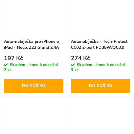
Auto-nabíječka pro iPhone a
Autonabíječka - Tech-Protect,
iPad - Hoco, Z23 Grand 2.4A
CC02 2-port PD35W/QC3.0
197 Kč
274 Kč
Skladem - hned k odeslání
Skladem - hned k odeslání
2 ks
3 ks
DO KOŠÍKU
DO KOŠÍKU