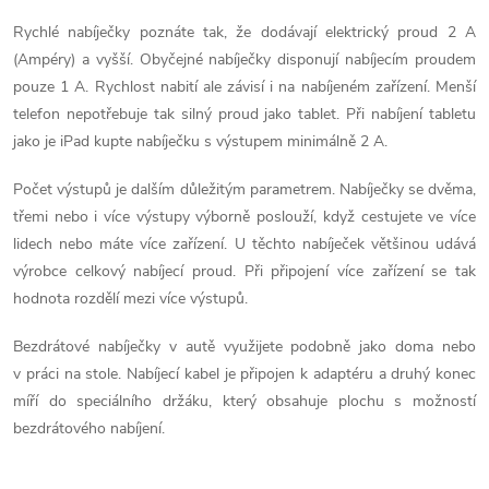
d
Rychlé nabíječky poznáte tak, že dodávají elektrický proud 2 A
(Ampéry) a vyšší. Obyčejné nabíječky disponují nabíjecím proudem
a
pouze 1 A. Rychlost nabití ale závisí i na nabíjeném zařízení. Menší
telefon nepotřebuje tak silný proud jako tablet. Při nabíjení tabletu
c
jako je iPad kupte nabíječku s výstupem minimálně 2 A.
í
Počet výstupů je dalším důležitým parametrem. Nabíječky se dvěma,
p
třemi nebo i více výstupy výborně poslouží, když cestujete ve více
lidech nebo máte více zařízení. U těchto nabíječek většinou udává
r
výrobce celkový nabíjecí proud. Při připojení více zařízení se tak
v
hodnota rozdělí mezi více výstupů.
k
Bezdrátové nabíječky v autě využijete podobně jako doma nebo
v práci na stole. Nabíjecí kabel je připojen k adaptéru a druhý konec
y
míří do speciálního držáku, který obsahuje plochu s možností
v
bezdrátového nabíjení.
ý