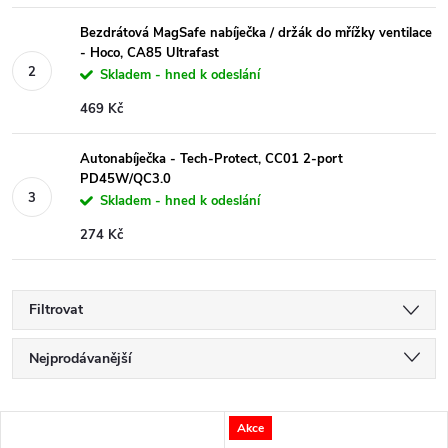
Bezdrátová MagSafe nabíječka / držák do mřížky ventilace
- Hoco, CA85 Ultrafast
Skladem - hned k odeslání
469 Kč
Autonabíječka - Tech-Protect, CC01 2-port
PD45W/QC3.0
Skladem - hned k odeslání
274 Kč
Filtrovat
Ř
Nejprodávanější
a
Nejlevnější
V
Akce
Nejdražší