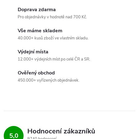
p
Doprava zdarma
Pro objednávky v hodnotě nad 700 Kč.
i
s
Vše máme skladem
40.000+ kusů zboží ve vlastním skladu.
u
Výdejní místa
12.000+ výdejních míst po celé ČR a SR.
Ověřený obchod
450.000+ vyřízených objednávek.
Hodnocení zákazníků
5,0
9740 hodnocení