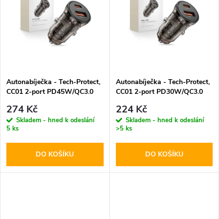
k
k
t
t
ů
ů
Autonabíječka - Tech-Protect,
Autonabíječka - Tech-Protect,
CC01 2-port PD45W/QC3.0
CC01 2-port PD30W/QC3.0
274 Kč
224 Kč
Skladem - hned k odeslání
Skladem - hned k odeslání
5 ks
>5 ks
DO KOŠÍKU
DO KOŠÍKU