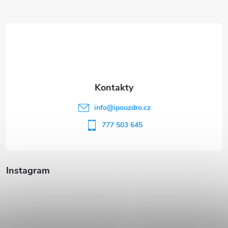
Z
á
p
a
t
info
@
ipouzdro.cz
í
777 503 645
Instagram