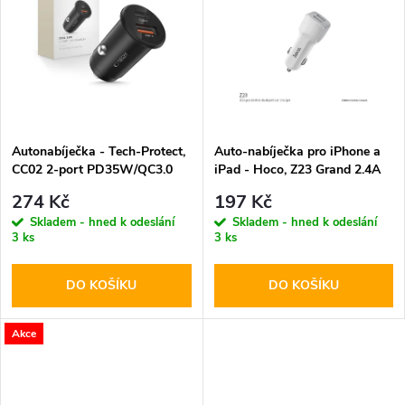
k
k
t
t
ů
ů
Autonabíječka - Tech-Protect,
Auto-nabíječka pro iPhone a
CC02 2-port PD35W/QC3.0
iPad - Hoco, Z23 Grand 2.4A
274 Kč
197 Kč
Skladem - hned k odeslání
Skladem - hned k odeslání
3 ks
3 ks
DO KOŠÍKU
DO KOŠÍKU
Akce