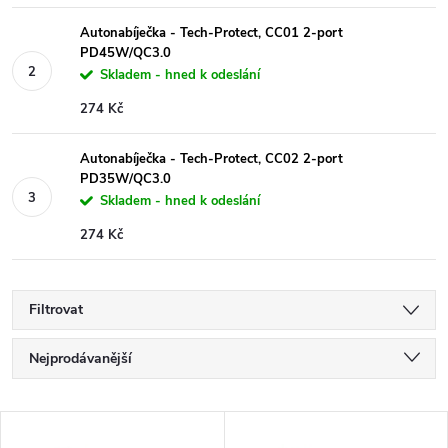
Autonabíječka - Tech-Protect, CC01 2-port
PD45W/QC3.0
Skladem - hned k odeslání
274 Kč
Autonabíječka - Tech-Protect, CC02 2-port
PD35W/QC3.0
Skladem - hned k odeslání
274 Kč
Filtrovat
Ř
Nejprodávanější
a
Nejlevnější
V
Nejdražší