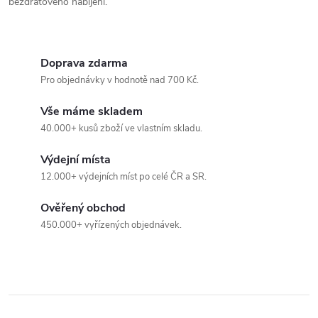
v
bezdrátového nabíjení.
ý
p
Doprava zdarma
Pro objednávky v hodnotě nad 700 Kč.
i
s
Vše máme skladem
40.000+ kusů zboží ve vlastním skladu.
u
Výdejní místa
12.000+ výdejních míst po celé ČR a SR.
Ověřený obchod
450.000+ vyřízených objednávek.