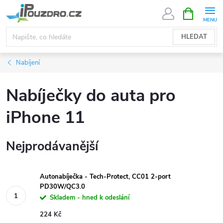
Přejít
NÁKUPNÍ
KOŠÍK
na
obsah
HLEDAT
Nabíjení
Nabíječky do auta pro
iPhone 11
Nejprodávanější
Autonabíječka - Tech-Protect, CC01 2-port
PD30W/QC3.0
Skladem - hned k odeslání
224 Kč