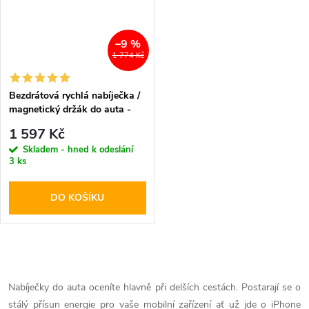
–9 %
1 774 Kč
Bezdrátová rychlá nabíječka /
magnetický držák do auta -
Pitaka, MagMount Qi
1 597 Kč
Skladem - hned k odeslání
3 ks
DO KOŠÍKU
O
v
Nabíječky do auta oceníte hlavně při delších cestách. Postarají se o
stálý přísun energie pro vaše mobilní zařízení ať už jde o iPhone