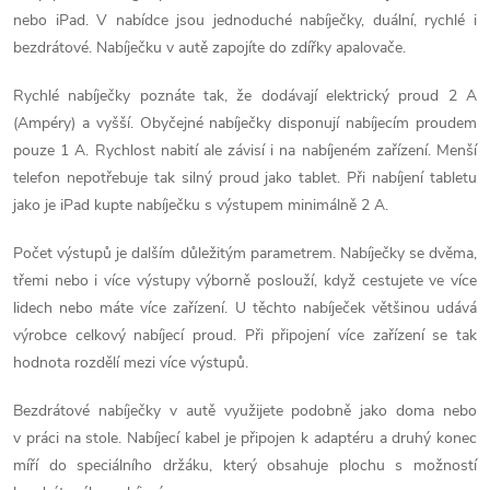
l
nebo iPad. V nabídce jsou jednoduché nabíječky, duální, rychlé i
á
bezdrátové. Nabíječku v autě zapojíte do zdířky apalovače.
d
Rychlé nabíječky poznáte tak, že dodávají elektrický proud 2 A
(Ampéry) a vyšší. Obyčejné nabíječky disponují nabíjecím proudem
a
pouze 1 A. Rychlost nabití ale závisí i na nabíjeném zařízení. Menší
telefon nepotřebuje tak silný proud jako tablet. Při nabíjení tabletu
c
jako je iPad kupte nabíječku s výstupem minimálně 2 A.
í
Počet výstupů je dalším důležitým parametrem. Nabíječky se dvěma,
p
třemi nebo i více výstupy výborně poslouží, když cestujete ve více
lidech nebo máte více zařízení. U těchto nabíječek většinou udává
r
výrobce celkový nabíjecí proud. Při připojení více zařízení se tak
v
hodnota rozdělí mezi více výstupů.
k
Bezdrátové nabíječky v autě využijete podobně jako doma nebo
v práci na stole. Nabíjecí kabel je připojen k adaptéru a druhý konec
y
míří do speciálního držáku, který obsahuje plochu s možností