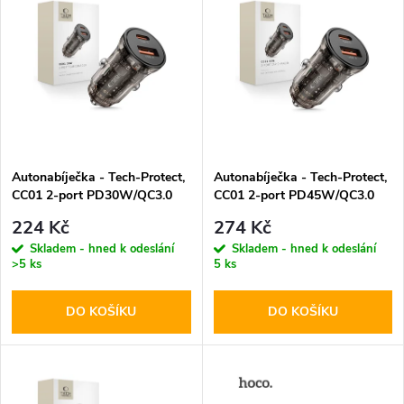
z
ý
Abecedně
e
p
n
i
í
s
p
Autonabíječka - Tech-Protect,
Autonabíječka - Tech-Protect,
CC01 2-port PD30W/QC3.0
CC01 2-port PD45W/QC3.0
p
r
224 Kč
274 Kč
r
Skladem - hned k odeslání
Skladem - hned k odeslání
>5 ks
5 ks
o
o
DO KOŠÍKU
DO KOŠÍKU
d
d
u
u