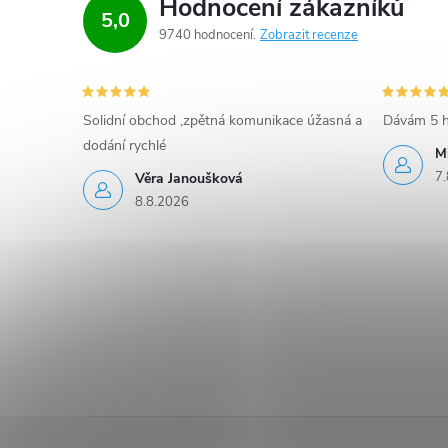
v
Hodnocení zákazníků
5,0
ý
9740 hodnocení
Zobrazit recenze
p
i
Solidní obchod ,zpětná komunikace úžasná a
Dávám 5 h
dodání rychlé
s
M
7.
Věra Janoušková
u
8.8.2026
Z