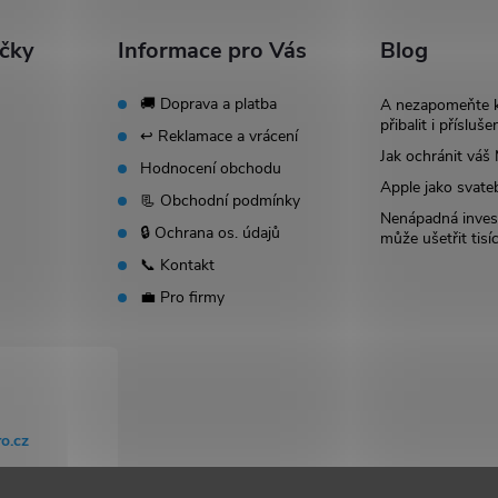
ačky
Informace pro Vás
Blog
🚚 Doprava a platba
A nezapomeňte 
přibalit i přísluše
↩️ Reklamace a vrácení
Jak ochránit vá
Hodnocení obchodu
Apple jako svate
📃 Obchodní podmínky
Nenápadná invest
🔒 Ochrana os. údajů
může ušetřit tisí
📞 Kontakt
💼 Pro firmy
o.cz