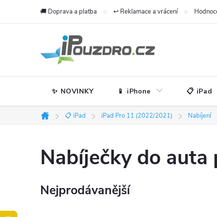
Přejít
🚚 Doprava a platba
↩️ Reklamace a vrácení
Hodnoc
na
obsah
✨ NOVINKY
📱 iPhone
📋 iPad
📋 iPad
iPad Pro 11 (2022/2021)
Nabíjení
Domů
Nabíječky do auta
Nejprodávanější