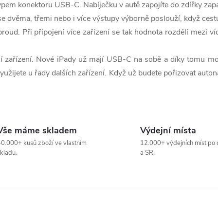
ypem konektoru USB-C. Nabíječku v autě zapojíte do zdířky zapal
 dvěma, třemi nebo i více výstupy výborně poslouží, když cestuj
roud. Při připojení více zařízení se tak hodnota rozdělí mezi v
 zařízení. Nové iPady už mají USB-C na sobě a díky tomu moho
užijete u řady dalších zařízení. Když už budete pořizovat autona
Vše máme skladem
Výdejní místa
0.000+ kusů zboží ve vlastním
12.000+ výdejních míst po 
kladu.
a SR.