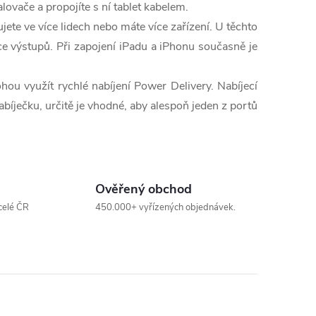
ovače a propojíte s ní tablet kabelem.
ete ve více lidech nebo máte více zařízení. U těchto
íce výstupů. Při zapojení iPadu a iPhonu současně je
u využít rychlé nabíjení Power Delivery. Nabíjecí
bíječku, určitě je vhodné, aby alespoň jeden z portů
Ověřený obchod
celé ČR
450.000+ vyřízených objednávek.