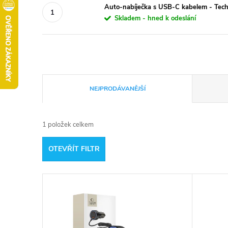
Auto-nabíječka s USB-C kabelem - Tec
Skladem - hned k odeslání
Ř
NEJPRODÁVANĚJŠÍ
a
1
položek celkem
z
OTEVŘÍT FILTR
e
V
n
ý
í