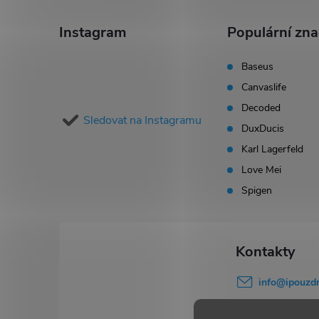
á
Instagram
Populární zn
p
Baseus
Canvaslife
a
Decoded
Sledovat na Instagramu
t
DuxDucis
Karl Lagerfeld
í
Love Mei
Spigen
info
@
ipouzdr
777 503 645