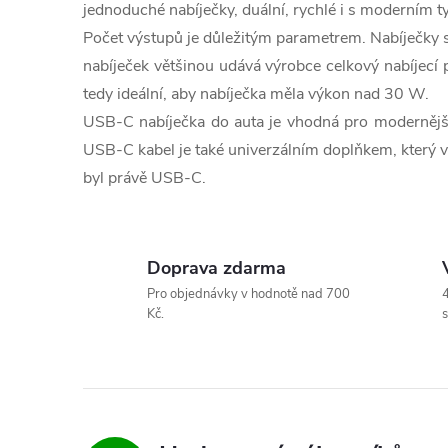
l
t
jednoduché nabíječky, duální, rychlé i s moderním t
Počet výstupů je důležitým parametrem. Nabíječky se
á
ů
nabíječek většinou udává výrobce celkový nabíjecí p
d
tedy ideální, aby nabíječka měla výkon nad 30 W.
a
USB-C nabíječka do auta je vhodná pro modernější
USB-C kabel je také univerzálním doplňkem, který vy
c
byl právě USB-C.
í
p
Doprava zdarma
r
Pro objednávky v hodnotě nad 700
4
Kč.
s
v
k
y