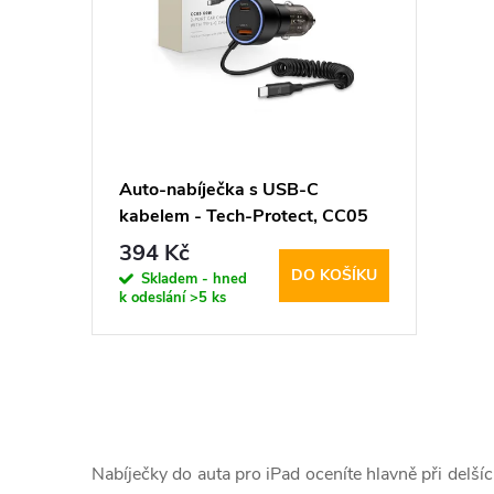
p
p
i
r
s
o
p
d
Auto-nabíječka s USB-C
kabelem - Tech-Protect, CC05
r
u
2-port PD60W
394 Kč
DO KOŠÍKU
o
Skladem - hned
k
k odeslání
>5 ks
d
t
u
ů
O
k
v
Nabíječky do auta pro iPad oceníte hlavně při delšíc