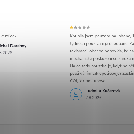
vezdicek
Koupila jsem pouzdro na Iphone, j
týdnech používání je ošoupané. Za
ichal Darebny
reklamaci, obchod odpovídá, že na
8.2026
mechanické poškození se záruka n
Na co tedy pouzdro je, když se b
používáním tak opotřebuje? Zaslá
ČOI, jak postupovat.
Ludmila Kučerová
7.8.2026