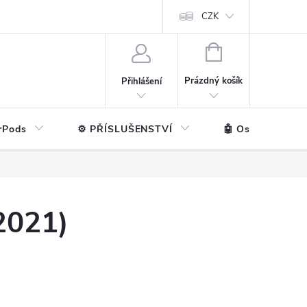
ntakt
💼 Pro firmy
CZK
NÁKUPNÍ
KOŠÍK
Prázdný košík
Přihlášení
rPods
⚙️ PŘÍSLUŠENSTVÍ
🤖 Ostatní značk
2021)