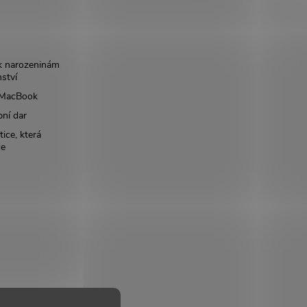
k narozeninám
nství
š MacBook
bní dar
ice, která
ce