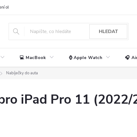
ení obchodu
📃 Obchodní podmínky
🔒 Ochrana os. údajů
📞 Ko
HLEDAT
💻 MacBook
⌚ Apple Watch
🎧 Ai
Nabíječky do auta
 pro iPad Pro 11 (2022/