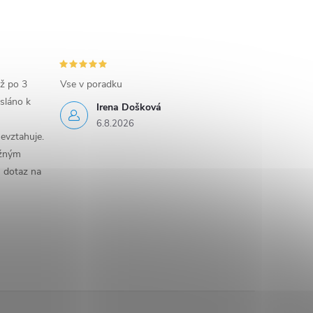
iž po 3
Vse v poradku
sláno k
Irena Došková
6.8.2026
evztahuje.
ěžným
n dotaz na