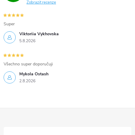
Zobrazit recenze
Super
Viktoriia Vykhovska
5.8.2026
Všechno super doporučuji
Mykola Ostash
2.8.2026
Z
á