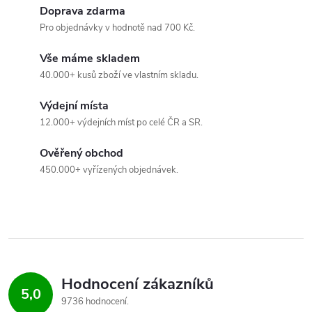
v
Doprava zdarma
Pro objednávky v hodnotě nad 700 Kč.
ý
Vše máme skladem
p
40.000+ kusů zboží ve vlastním skladu.
i
Výdejní místa
s
12.000+ výdejních míst po celé ČR a SR.
u
Ověřený obchod
450.000+ vyřízených objednávek.
Hodnocení zákazníků
5,0
9736 hodnocení