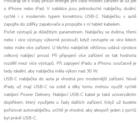
Postarají se o stálý přísun energie pro vaše mobilní zařízení ať už jde
l
o iPhone nebo iPad. V nabídce jsou jednoduché nabíječky, duální,
á
rychlé i s moderním typem konektoru USB-C. Nabíječku v autě
zapojíte do zdířky zapalovače a propojíte s ní tablet kabelem.
d
Počet výstupů je důležitým parametrem. Nabíječky se dvěma, třemi
nebo i více výstupy výborně poslouží, když cestujete ve více lidech
a
nebo máte více zařízení. U těchto nabíječek většinou udává výrobce
c
celkový nabíjecí proud. Při připojení více zařízení se tak hodnota
rozdělí mezi více výstupů. Při zapojení iPadu a iPhonu současně je
í
tedy ideální, aby nabíječka měla výkon nad 30 W.
p
USB-C nabíječka do auta je vhodná pro modernější zařízení. Nové
iPady už mají USB-C na sobě a díky tomu mohou využít rychlé
r
nabíjení Power Delivery. Nabíjecí USB-C kabel je také univerzálním
doplňkem, který využijete u řady dalších zařízení. Když už budete
v
pořizovat autonabíječku, určitě je vhodné, aby alespoň jeden z portů
k
byl právě USB-C.
y