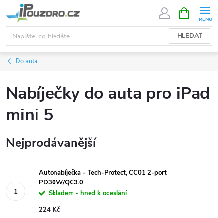
Přejít
NÁKUPNÍ
KOŠÍK
na
obsah
HLEDAT
Do auta
Nabíječky do auta pro iPad
mini 5
Nejprodávanější
Autonabíječka - Tech-Protect, CC01 2-port
PD30W/QC3.0
Skladem - hned k odeslání
224 Kč