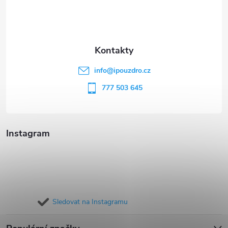
p
a
t
info
@
ipouzdro.cz
í
777 503 645
Instagram
Sledovat na Instagramu