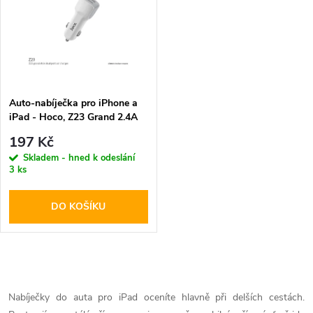
k
t
t
ů
ů
Auto-nabíječka pro iPhone a
iPad - Hoco, Z23 Grand 2.4A
197 Kč
Skladem - hned k odeslání
3 ks
DO KOŠÍKU
O
v
Nabíječky do auta pro iPad oceníte hlavně při delších cestách.