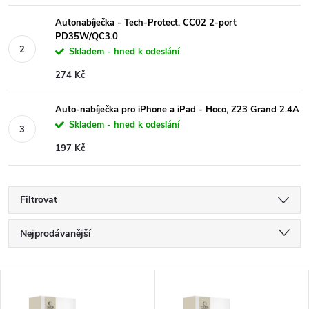
Autonabíječka - Tech-Protect, CC02 2-port
PD35W/QC3.0
Skladem - hned k odeslání
274 Kč
Auto-nabíječka pro iPhone a iPad - Hoco, Z23 Grand 2.4A
Skladem - hned k odeslání
197 Kč
Filtrovat
Ř
Nejprodávanější
a
Nejlevnější
V
Nejdražší
z