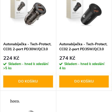
ý
Abecedně
e
p
n
i
í
s
p
Autonabíječka - Tech-Protect,
Autonabíječka - Tech-Protect,
CC01 2-port PD30W/QC3.0
CC02 2-port PD35W/QC3.0
p
r
224 Kč
274 Kč
r
Skladem - hned k odeslání
Skladem - hned k odeslání
>5 ks
4 ks
o
o
DO KOŠÍKU
DO KOŠÍKU
d
d
u
u
k