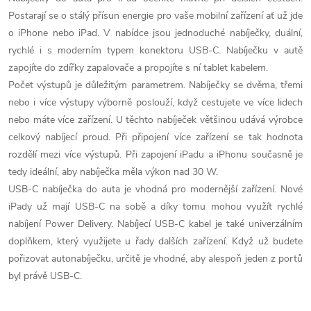
v
Postarají se o stálý přísun energie pro vaše mobilní zařízení ať už jde
l
o iPhone nebo iPad. V nabídce jsou jednoduché nabíječky, duální,
á
rychlé i s moderním typem konektoru USB-C. Nabíječku v autě
zapojíte do zdířky zapalovače a propojíte s ní tablet kabelem.
d
Počet výstupů je důležitým parametrem. Nabíječky se dvěma, třemi
nebo i více výstupy výborně poslouží, když cestujete ve více lidech
a
nebo máte více zařízení. U těchto nabíječek většinou udává výrobce
c
celkový nabíjecí proud. Při připojení více zařízení se tak hodnota
rozdělí mezi více výstupů. Při zapojení iPadu a iPhonu současně je
í
tedy ideální, aby nabíječka měla výkon nad 30 W.
p
USB-C nabíječka do auta je vhodná pro modernější zařízení. Nové
iPady už mají USB-C na sobě a díky tomu mohou využít rychlé
r
nabíjení Power Delivery. Nabíjecí USB-C kabel je také univerzálním
doplňkem, který využijete u řady dalších zařízení. Když už budete
v
pořizovat autonabíječku, určitě je vhodné, aby alespoň jeden z portů
k
byl právě USB-C.
y