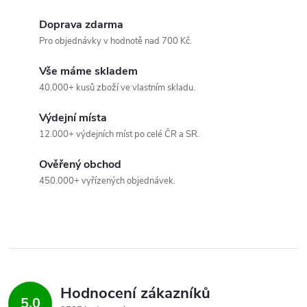
v
Doprava zdarma
Pro objednávky v hodnotě nad 700 Kč.
ý
Vše máme skladem
p
40.000+ kusů zboží ve vlastním skladu.
i
Výdejní místa
s
12.000+ výdejních míst po celé ČR a SR.
u
Ověřený obchod
450.000+ vyřízených objednávek.
Hodnocení zákazníků
5,0