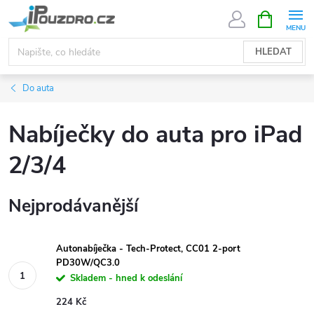
Přejít
NÁKUPNÍ
KOŠÍK
na
obsah
HLEDAT
Do auta
Nabíječky do auta pro iPad
2/3/4
Nejprodávanější
Autonabíječka - Tech-Protect, CC01 2-port
PD30W/QC3.0
Skladem - hned k odeslání
224 Kč