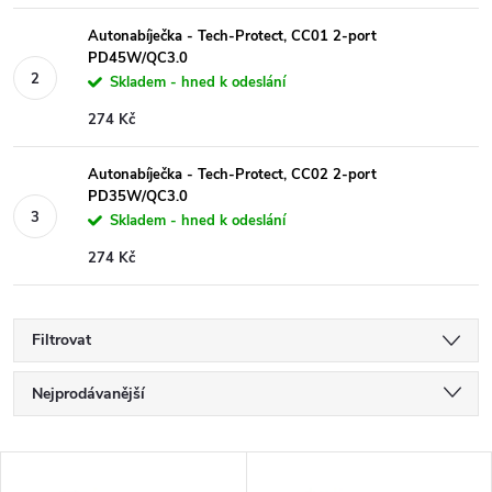
Autonabíječka - Tech-Protect, CC01 2-port
PD45W/QC3.0
Skladem - hned k odeslání
274 Kč
Autonabíječka - Tech-Protect, CC02 2-port
PD35W/QC3.0
Skladem - hned k odeslání
274 Kč
Filtrovat
Ř
Nejprodávanější
a
Nejlevnější
V
Nejdražší