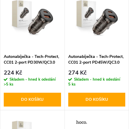
z
ý
Abecedně
e
p
n
i
í
s
p
Autonabíječka - Tech-Protect,
Autonabíječka - Tech-Protect,
CC01 2-port PD30W/QC3.0
CC01 2-port PD45W/QC3.0
p
r
224 Kč
274 Kč
r
Skladem - hned k odeslání
Skladem - hned k odeslání
>5 ks
5 ks
o
o
DO KOŠÍKU
DO KOŠÍKU
d
d
u
u