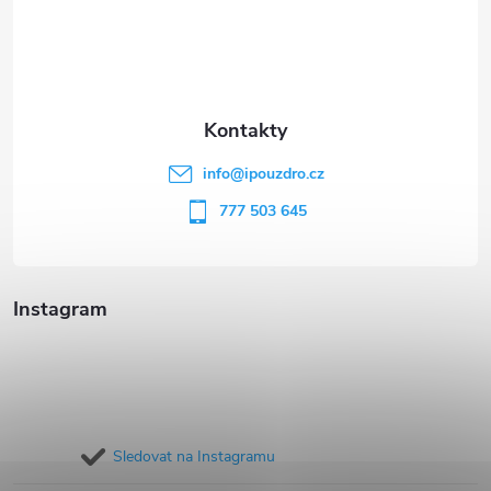
á
p
a
t
info
@
ipouzdro.cz
í
777 503 645
Instagram
Sledovat na Instagramu