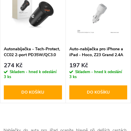
k
k
t
t
ů
ů
Autonabíječka - Tech-Protect,
Auto-nabíječka pro iPhone a
CC02 2-port PD35W/QC3.0
iPad - Hoco, Z23 Grand 2.4A
274 Kč
197 Kč
Skladem - hned k odeslání
Skladem - hned k odeslání
3 ks
3 ks
DO KOŠÍKU
DO KOŠÍKU
O
Nabíječky do auta pro iPad oceníte hlavně při delších cestách.