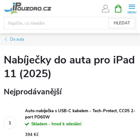
Přejít
NÁKUPNÍ
KOŠÍK
na
obsah
HLEDAT
Do auta
Nabíječky do auta pro iPad
11 (2025)
Nejprodávanější
Auto-nabíječka s USB-C kabelem - Tech-Protect, CC05 2-
port PD60W
Skladem - hned k odeslání
394 Kč