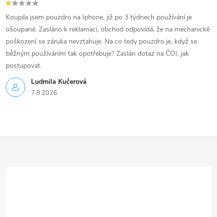
Koupila jsem pouzdro na Iphone, již po 3 týdnech používání je
ošoupané. Zasláno k reklamaci, obchod odpovídá, že na mechanické
poškození se záruka nevztahuje. Na co tedy pouzdro je, když se
běžným používáním tak opotřebuje? Zaslán dotaz na ČOI, jak
postupovat.
Ludmila Kučerová
7.8.2026
Z
á
p