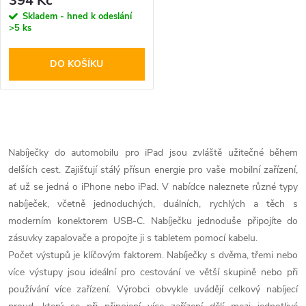
r
394 Kč
r
Skladem - hned k odeslání
>5 ks
o
o
DO KOŠÍKU
d
d
u
u
O
k
k
v
Nabíječky do automobilu pro iPad jsou zvláště užitečné během
t
delších cest. Zajišťují stálý přísun energie pro vaše mobilní zařízení,
l
t
ať už se jedná o iPhone nebo iPad. V nabídce naleznete různé typy
ů
á
nabíječek, včetně jednoduchých, duálních, rychlých a těch s
ů
moderním konektorem USB-C. Nabíječku jednoduše připojíte do
d
zásuvky zapalovače a propojte ji s tabletem pomocí kabelu.
Počet výstupů je klíčovým faktorem. Nabíječky s dvěma, třemi nebo
a
více výstupy jsou ideální pro cestování ve větší skupině nebo při
c
používání více zařízení. Výrobci obvykle uvádějí celkový nabíjecí