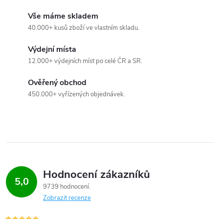
p
Vše máme skladem
i
40.000+ kusů zboží ve vlastním skladu.
s
Výdejní místa
12.000+ výdejních míst po celé ČR a SR.
u
Ověřený obchod
450.000+ vyřízených objednávek.
Hodnocení zákazníků
5,0
9739 hodnocení
Zobrazit recenze