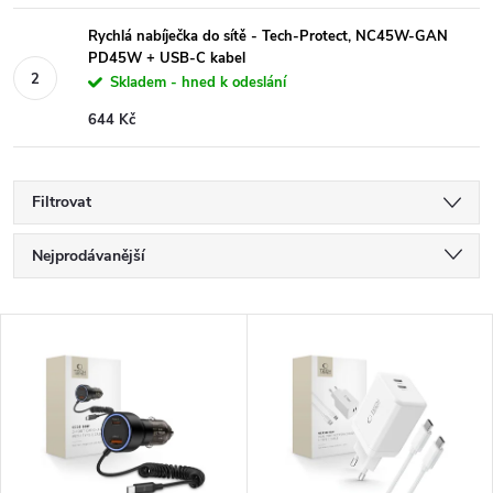
Rychlá nabíječka do sítě - Tech-Protect, NC45W-GAN
PD45W + USB-C kabel
Skladem - hned k odeslání
644 Kč
Filtrovat
Ř
Nejprodávanější
a
Nejlevnější
V
Nejdražší
z
ý
Abecedně
e
p
n