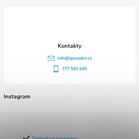
á
p
a
t
info
@
ipouzdro.cz
í
777 503 645
Instagram
Sledovat na Instagramu