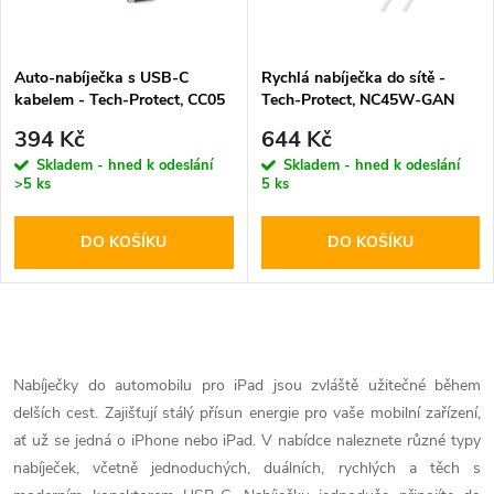
i
í
s
p
Auto-nabíječka s USB-C
Rychlá nabíječka do sítě -
kabelem - Tech-Protect, CC05
Tech-Protect, NC45W-GAN
p
2-port PD60W
PD45W + USB-C kabel
r
394 Kč
644 Kč
r
Skladem - hned k odeslání
Skladem - hned k odeslání
>5 ks
5 ks
o
o
DO KOŠÍKU
DO KOŠÍKU
d
d
u
u
O
k
k
v
Nabíječky do automobilu pro iPad jsou zvláště užitečné během
t
delších cest. Zajišťují stálý přísun energie pro vaše mobilní zařízení,
l
t
ať už se jedná o iPhone nebo iPad. V nabídce naleznete různé typy
ů
á
nabíječek, včetně jednoduchých, duálních, rychlých a těch s