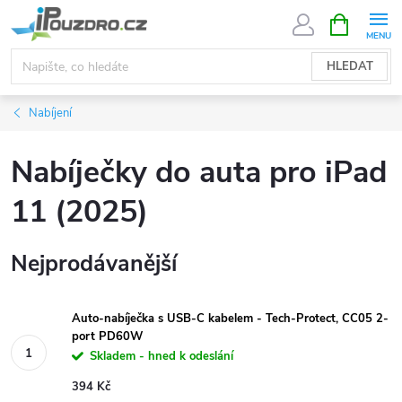
Přejít
NÁKUPNÍ
KOŠÍK
na
obsah
HLEDAT
Nabíjení
Nabíječky do auta pro iPad
11 (2025)
Nejprodávanější
Auto-nabíječka s USB-C kabelem - Tech-Protect, CC05 2-
port PD60W
Skladem - hned k odeslání
394 Kč