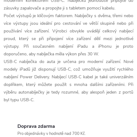
ů
moderním konektorem USB-C. Nabíječku jednoduše připojíte do
d
zásuvky zapalovače a propojte ji s tabletem pomocí kabelu.
Počet výstupů je klíčovým faktorem. Nabíječky s dvěma, třemi nebo
a
více výstupy jsou ideální pro cestování ve větší skupině nebo při
c
používání více zařízení. Výrobci obvykle uvádějí celkový nabíjecí
proud, který se při připojení více zařízení dělí mezi jednotlivé
í
výstupy. Při současném nabíjení iPadu a iPhonu je proto
p
doporučeno, aby nabíječka měla výkon přes 30 W.
USB-C nabíječka do auta je určena pro moderní zařízení. Nové
r
modely iPadů již disponují USB-C, což umožňuje využití rychlého
nabíjení Power Delivery. Nabíjecí USB-C kabel je také univerzálním
v
doplňkem, který můžete použít s mnoha dalšími zařízeními. Při
k
výběru autonabíječky je tedy rozumné, aby alespoň jeden z portů
byl typu USB-C.
y
v
Doprava zdarma
ý
Pro objednávky v hodnotě nad 700 Kč.