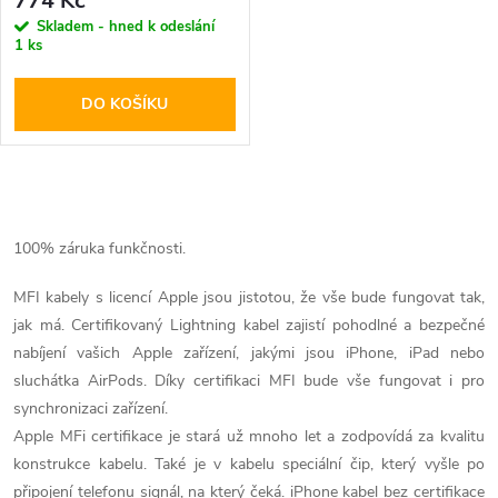
r
774 Kč
r
Skladem - hned k odeslání
1 ks
o
o
DO KOŠÍKU
d
d
u
u
O
k
k
v
100% záruka funkčnosti.
t
l
MFI kabely s licencí Apple jsou jistotou, že vše bude fungovat tak,
t
jak má. Certifikovaný Lightning kabel zajistí pohodlné a bezpečné
ů
á
nabíjení vašich Apple zařízení, jakými jsou iPhone, iPad nebo
ů
d
sluchátka AirPods. Díky certifikaci MFI bude vše fungovat i pro
synchronizaci zařízení.
a
Apple MFi certifikace je stará už mnoho let a zodpovídá za kvalitu
konstrukce kabelu. Také je v kabelu speciální čip, který vyšle po
c
připojení telefonu signál, na který čeká. iPhone kabel bez certifikace