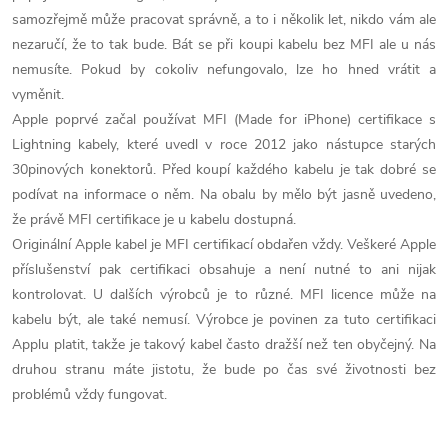
í
samozřejmě může pracovat správně, a to i několik let, nikdo vám ale
nezaručí, že to tak bude. Bát se při koupi kabelu bez MFI ale u nás
p
nemusíte. Pokud by cokoliv nefungovalo, lze ho hned vrátit a
r
vyměnit.
Apple poprvé začal používat MFI (Made for iPhone) certifikace s
v
Lightning kabely, které uvedl v roce 2012 jako nástupce starých
30pinových konektorů. Před koupí každého kabelu je tak dobré se
k
podívat na informace o něm. Na obalu by mělo být jasně uvedeno,
y
že právě MFI certifikace je u kabelu dostupná.
Originální Apple kabel je MFI certifikací obdařen vždy. Veškeré Apple
v
příslušenství pak certifikaci obsahuje a není nutné to ani nijak
ý
kontrolovat. U dalších výrobců je to různé. MFI licence může na
kabelu být, ale také nemusí. Výrobce je povinen za tuto certifikaci
p
Applu platit, takže je takový kabel často dražší než ten obyčejný. Na
druhou stranu máte jistotu, že bude po čas své životnosti bez
i
problémů vždy fungovat.
s