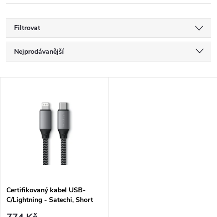
Filtrovat
Ř
Nejprodávanější
a
Nejlevnější
V
Nejdražší
z
ý
Abecedně
e
p
n
i
í
s
p
Certifikovaný kabel USB-
C/Lightning - Satechi, Short
p
25cm Gray