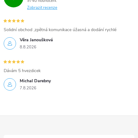
9740 hodnocení
Zobrazit recenze
Solidní obchod ,zpětná komunikace úžasná a dodání rychlé
Věra Janoušková
8.8.2026
Dávám 5 hvezdicek
Michal Darebny
7.8.2026
Z