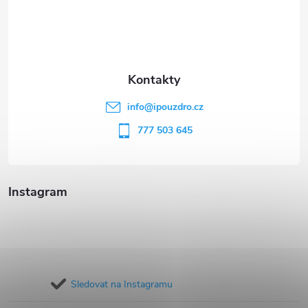
á
p
a
t
info
@
ipouzdro.cz
í
777 503 645
Instagram
Sledovat na Instagramu