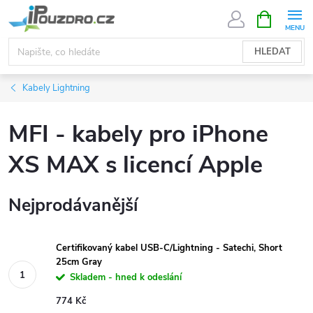
Přejít
NÁKUPNÍ
KOŠÍK
na
obsah
HLEDAT
Kabely Lightning
MFI - kabely pro iPhone
XS MAX s licencí Apple
Nejprodávanější
Certifikovaný kabel USB-C/Lightning - Satechi, Short
25cm Gray
Skladem - hned k odeslání
774 Kč