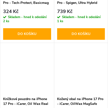
Pro - Tech-Protect, Basicmag
Pro - Spigen, Ultra Hybrid
MagSafe Cosmic Orange
MagSafe Orange
324 Kč
739 Kč
Skladem - hned k odeslání
Skladem - hned k odeslání
2 ks
1 ks
DO KOŠÍKU
DO KOŠÍKU
Knížkové pouzdro na iPhone
Kožený obal na iPhone 17 Pro
17 Pro - iCarer, Oil Wax Real
- iCarer, OilWax MagSafe