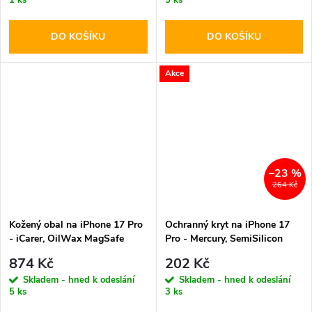
DO KOŠÍKU
DO KOŠÍKU
Akce
–23 %
264 Kč
Kožený obal na iPhone 17 Pro
Ochranný kryt na iPhone 17
- iCarer, OilWax MagSafe
Pro - Mercury, SemiSilicon
Black
MagSafe Sierra
874 Kč
202 Kč
Skladem - hned k odeslání
Skladem - hned k odeslání
5 ks
3 ks