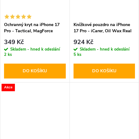
Ochranný kryt na iPhone 17
Knížkové pouzdro na iPhone
Pro - Tactical, MagForce
17 Pro - iCarer, Oil Wax Real
Hyperstealth Moucha Moose
Leather MagSafe Black
349 Kč
924 Kč
Skladem - hned k odeslání
Skladem - hned k odeslání
2 ks
5 ks
DO KOŠÍKU
DO KOŠÍKU
Akce