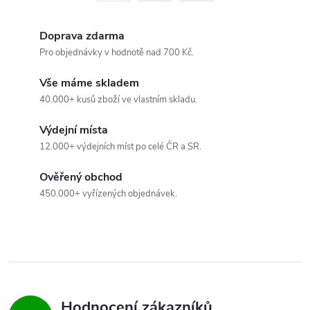
á
r
d
á
Doprava zdarma
a
n
Pro objednávky v hodnotě nad 700 Kč.
k
c
Vše máme skladem
o
40.000+ kusů zboží ve vlastním skladu.
í
v
á
Výdejní místa
p
12.000+ výdejních míst po celé ČR a SR.
n
r
í
Ověřený obchod
v
450.000+ vyřízených objednávek.
k
y
v
ý
Hodnocení zákazníků