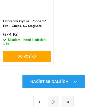
Ochranný kryt na iPhone 17
Pro - Guess, 4G MagSafe
Black
674 Kč
Skladem - hned k odeslání
1 ks
DO KOŠÍKU
O
NAČÍST 39 DALŠÍCH
v
l
S
1
3
t