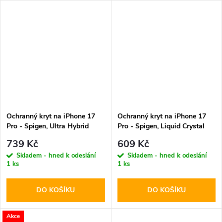
Ochranný kryt na iPhone 17
Ochranný kryt na iPhone 17
Pro - Spigen, Ultra Hybrid
Pro - Spigen, Liquid Crystal
MagSafe Frost White
MagSafe White
739 Kč
609 Kč
Skladem - hned k odeslání
Skladem - hned k odeslání
1 ks
1 ks
DO KOŠÍKU
DO KOŠÍKU
Akce