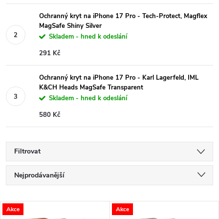
Ochranný kryt na iPhone 17 Pro - Tech-Protect, Magflex
MagSafe Shiny Silver
Skladem - hned k odeslání
291 Kč
Ochranný kryt na iPhone 17 Pro - Karl Lagerfeld, IML
K&CH Heads MagSafe Transparent
Skladem - hned k odeslání
580 Kč
Filtrovat
Ř
Nejprodávanější
a
Nejlevnější
V
Akce
Akce
Nejdražší