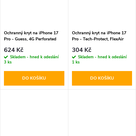
Ochranný kryt na iPhone 17
Ochranný kryt na iPhone 17
Pro - Guess, 4G Perforated
Pro - Tech-Protect, FlexAir
Logo MagSafe Orange
MagSafe Clear
624 Kč
304 Kč
Skladem - hned k odeslání
Skladem - hned k odeslání
3 ks
1 ks
DO KOŠÍKU
DO KOŠÍKU