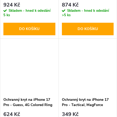
Leather MagSafe Brown
Brown
924 Kč
874 Kč
Skladem - hned k odeslání
Skladem - hned k odeslání
5 ks
>5 ks
DO KOŠÍKU
DO KOŠÍKU
Ochranný kryt na iPhone 17
Ochranný kryt na iPhone 17
Pro - Guess, 4G Colored Ring
Pro - Tactical, MagForce
MagSafe Black
Hyperstealth Agent Orange
624 Kč
349 Kč