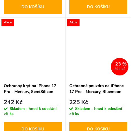
DO KOŠÍKU
DO KOŠÍKU
Akce
Akce
–23 %
294 Kč
Ochranný kryt na iPhone 17
Ochranné pouzdro na iPhone
Pro - Mercury, SemiSilicon
17 Pro - Mercury, Bluemoon
MagSafe Lavender
MagSafe Mint
242 Kč
225 Kč
Skladem - hned k odeslání
Skladem - hned k odeslání
>5 ks
>5 ks
DO KOŠÍKU
DO KOŠÍKU