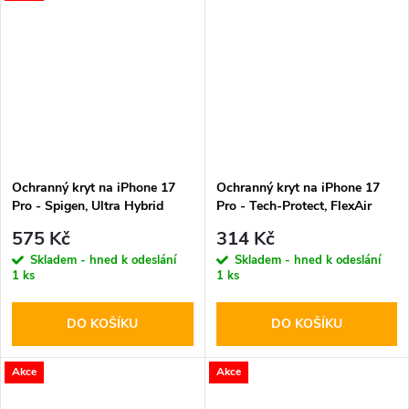
Ochranný kryt na iPhone 17
Ochranný kryt na iPhone 17
Pro - Spigen, Ultra Hybrid
Pro - Tech-Protect, FlexAir
MagSafe White
MagSafe Glitter
575 Kč
314 Kč
Skladem - hned k odeslání
Skladem - hned k odeslání
1 ks
1 ks
DO KOŠÍKU
DO KOŠÍKU
Akce
Akce