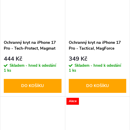
Ochranný kryt na iPhone 17
Ochranný kryt na iPhone 17
Pro - Tech-Protect, Magmat
Pro - Tactical, MagForce
MagSafe Matte Black
Hyperstealth Light Grey
444 Kč
349 Kč
Skladem - hned k odeslání
Skladem - hned k odeslání
1 ks
1 ks
DO KOŠÍKU
DO KOŠÍKU
Akce