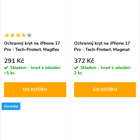
Ochranný kryt na iPhone 17
Ochranný kryt na iPhone 17
Pro - Tech-Protect, Magflex
Pro - Tech-Protect, Magmat
MagSafe Shiny Blue
MagSafe Blue/Clear
291 Kč
372 Kč
Skladem - hned k odeslání
Skladem - hned k odeslání
>5 ks
2 ks
DO KOŠÍKU
DO KOŠÍKU
Novinka