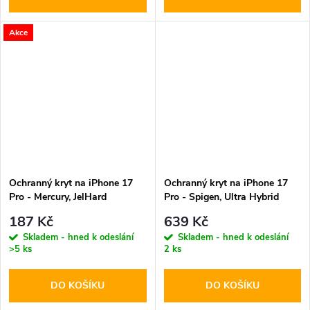
Akce
Ochranný kryt na iPhone 17
Ochranný kryt na iPhone 17
Pro - Mercury, JelHard
Pro - Spigen, Ultra Hybrid
MagSafe Black
MagSafe Gold
187 Kč
639 Kč
Skladem - hned k odeslání
Skladem - hned k odeslání
>5 ks
2 ks
DO KOŠÍKU
DO KOŠÍKU