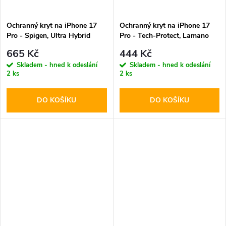
Ochranný kryt na iPhone 17
Ochranný kryt na iPhone 17
Pro - Spigen, Ultra Hybrid
Pro - Tech-Protect, Lamano
MagSafe Frost Orange
MagSafe Panther
665 Kč
444 Kč
Skladem - hned k odeslání
Skladem - hned k odeslání
2 ks
2 ks
DO KOŠÍKU
DO KOŠÍKU