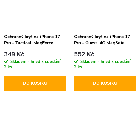
Ochranný kryt na iPhone 17
Ochranný kryt na iPhone 17
Pro - Tactical, MagForce
Pro - Guess, 4G MagSafe
Hyperstealth Asphalt
Brown
349 Kč
552 Kč
Skladem - hned k odeslání
Skladem - hned k odeslání
2 ks
2 ks
DO KOŠÍKU
DO KOŠÍKU