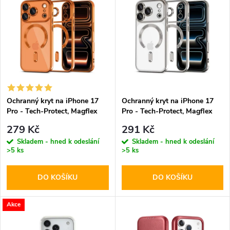
z
ý
Abecedně
e
p
n
i
í
s
p
Ochranný kryt na iPhone 17
Ochranný kryt na iPhone 17
Pro - Tech-Protect, Magflex
Pro - Tech-Protect, Magflex
p
MagSafe Shiny Orange
MagSafe Shiny Silver
r
279 Kč
291 Kč
r
Skladem - hned k odeslání
Skladem - hned k odeslání
>5 ks
>5 ks
o
o
DO KOŠÍKU
DO KOŠÍKU
d
d
u
Akce
u