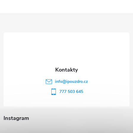
Z
á
p
a
t
info
@
ipouzdro.cz
í
777 503 645
Instagram