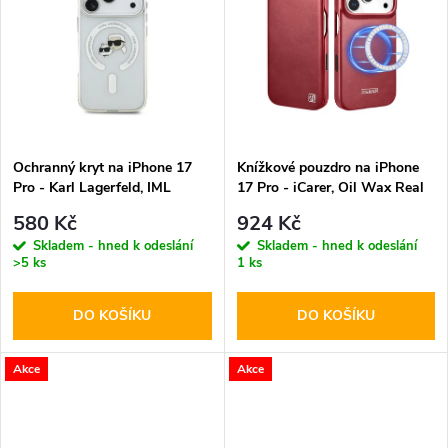
k
k
t
t
ů
ů
Ochranný kryt na iPhone 17
Knížkové pouzdro na iPhone
Pro - Karl Lagerfeld, IML
17 Pro - iCarer, Oil Wax Real
K&CH Heads MagSafe
Leather MagSafe Red
580 Kč
924 Kč
Transparent
Skladem - hned k odeslání
Skladem - hned k odeslání
>5 ks
1 ks
DO KOŠÍKU
DO KOŠÍKU
Akce
Akce