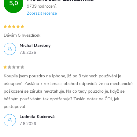
5,0
9739 hodnocení
p
Zobrazit recenze
i
s
Dávám 5 hvezdicek
u
Michal Darebny
7.8.2026
Koupila jsem pouzdro na Iphone, již po 3 týdnech používání je
ošoupané. Zasláno k reklamaci, obchod odpovídá, že na mechanické
poškození se záruka nevztahuje. Na co tedy pouzdro je, když se
běžným používáním tak opotřebuje? Zaslán dotaz na ČOI, jak
postupovat.
Ludmila Kučerová
7.8.2026