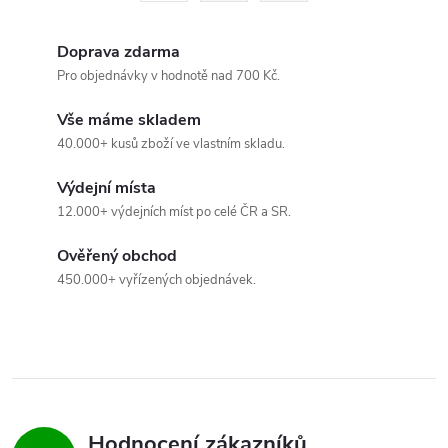
á
r
d
á
Doprava zdarma
a
n
Pro objednávky v hodnotě nad 700 Kč.
k
c
Vše máme skladem
o
40.000+ kusů zboží ve vlastním skladu.
í
v
á
Výdejní místa
p
12.000+ výdejních míst po celé ČR a SR.
n
r
í
Ověřený obchod
v
450.000+ vyřízených objednávek.
k
y
v
ý
Hodnocení zákazníků