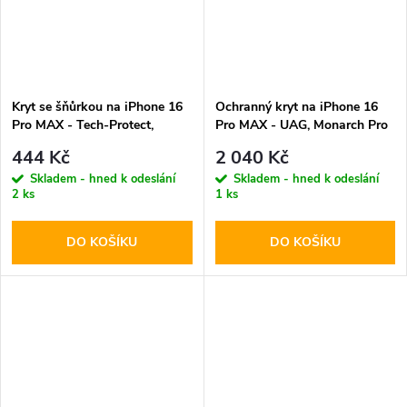
Kryt se šňůrkou na iPhone 16
Ochranný kryt na iPhone 16
Pro MAX - Tech-Protect,
Pro MAX - UAG, Monarch Pro
Magnecklace MagSafe Crayon
Stand MagSafe Carbon Fiber
444 Kč
2 040 Kč
Gray
Skladem - hned k odeslání
Skladem - hned k odeslání
2 ks
1 ks
DO KOŠÍKU
DO KOŠÍKU