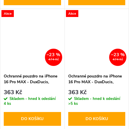
Akce
Akce
–23 %
–23 %
474 Kč
474 Kč
Ochranné pouzdro na iPhone
Ochranné pouzdro na iPhone
16 Pro MAX - DuxDucis,
16 Pro MAX - DuxDucis,
SkinX Pro with MagSafe
SkinX Pro with MagSafe Blue
363 Kč
363 Kč
Purple
Skladem - hned k odeslání
Skladem - hned k odeslání
4 ks
>5 ks
DO KOŠÍKU
DO KOŠÍKU