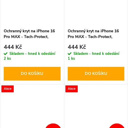
Ochranný kryt na iPhone 16
Ochranný kryt na iPhone 16
Pro MAX - Tech-Protect,
Pro MAX - Tech-Protect,
Lamano MagSafe Verde Aura
Lamano MagSafe Panther
444 Kč
444 Kč
Skladem - hned k odeslání
Skladem - hned k odeslání
2 ks
1 ks
DO KOŠÍKU
DO KOŠÍKU
Akce
Akce