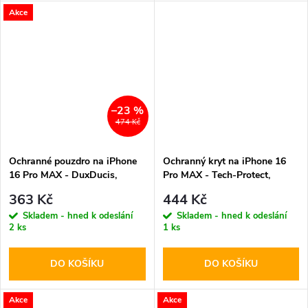
Akce
–23 %
474 Kč
Ochranné pouzdro na iPhone
Ochranný kryt na iPhone 16
16 Pro MAX - DuxDucis,
Pro MAX - Tech-Protect,
SkinX Pro with MagSafe
Magmat MagSafe Matte
363 Kč
444 Kč
Black
Titanium
Skladem - hned k odeslání
Skladem - hned k odeslání
2 ks
1 ks
DO KOŠÍKU
DO KOŠÍKU
Akce
Akce