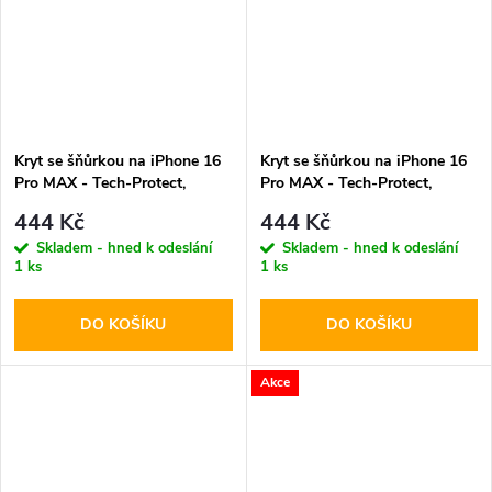
Kryt se šňůrkou na iPhone 16
Kryt se šňůrkou na iPhone 16
Pro MAX - Tech-Protect,
Pro MAX - Tech-Protect,
Magnecklace MagSafe Cosmic
Magnecklace MagSafe Black
444 Kč
444 Kč
Latte
Skladem - hned k odeslání
Skladem - hned k odeslání
1 ks
1 ks
DO KOŠÍKU
DO KOŠÍKU
Akce