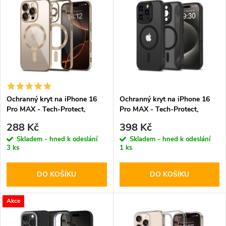
z
ý
Abecedně
e
p
n
i
í
s
p
Ochranný kryt na iPhone 16
Ochranný kryt na iPhone 16
Pro MAX - Tech-Protect,
Pro MAX - Tech-Protect,
p
Magflex MagSafe Shiny
Magcam MagSafe Matte Black
r
288 Kč
398 Kč
Desert
r
Skladem - hned k odeslání
Skladem - hned k odeslání
3 ks
1 ks
o
o
DO KOŠÍKU
DO KOŠÍKU
d
d
u
Akce
u