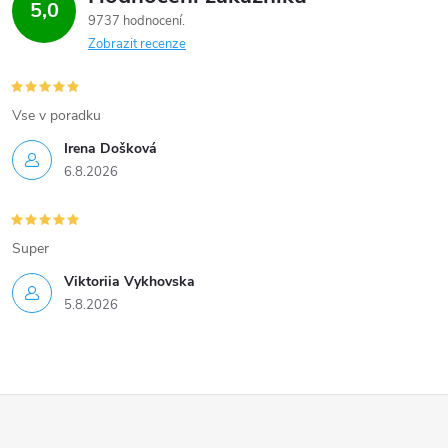
5,0
9737 hodnocení
p
Zobrazit recenze
i
s
Vse v poradku
u
Irena Došková
6.8.2026
Super
Viktoriia Vykhovska
5.8.2026
Z