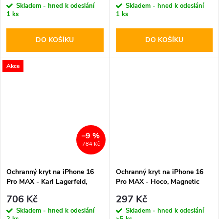
Skladem - hned k odeslání
Skladem - hned k odeslání
1 ks
1 ks
DO KOŠÍKU
DO KOŠÍKU
Akce
–9 %
784 Kč
Ochranný kryt na iPhone 16
Ochranný kryt na iPhone 16
Pro MAX - Karl Lagerfeld,
Pro MAX - Hoco, Magnetic
Silicone K&CH Heads
Case
706 Kč
297 Kč
MagSafe Black
Skladem - hned k odeslání
Skladem - hned k odeslání
2 ks
>5 ks