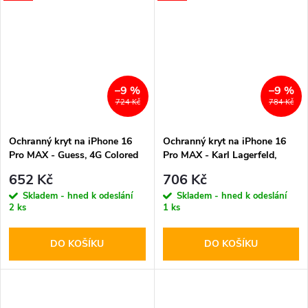
–9 %
–9 %
724 Kč
784 Kč
Ochranný kryt na iPhone 16
Ochranný kryt na iPhone 16
Pro MAX - Guess, 4G Colored
Pro MAX - Karl Lagerfeld,
Ring MagSafe Brown
Silicone Double Heads
652 Kč
706 Kč
MagSafe Pink
Skladem - hned k odeslání
Skladem - hned k odeslání
2 ks
1 ks
DO KOŠÍKU
DO KOŠÍKU