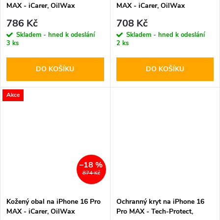
MAX - iCarer, OilWax
MAX - iCarer, OilWax
MagSafe Camel
MagSafe Black
786 Kč
708 Kč
Skladem - hned k odeslání
Skladem - hned k odeslání
3 ks
2 ks
DO KOŠÍKU
DO KOŠÍKU
Akce
–18 %
874 Kč
Kožený obal na iPhone 16 Pro
Ochranný kryt na iPhone 16
MAX - iCarer, OilWax
Pro MAX - Tech-Protect,