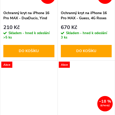
Ochranný kryt na iPhone 16
Ochranný kryt na iPhone 16
Pro MAX - DuxDucis, Yind
Pro MAX - Guess, 4G Roses
MagSafe Black
MagSafe Black
210 Kč
670 Kč
Skladem - hned k odeslání
Skladem - hned k odeslání
>5 ks
3 ks
DO KOŠÍKU
DO KOŠÍKU
Akce
Akce
–18 %
874 Kč