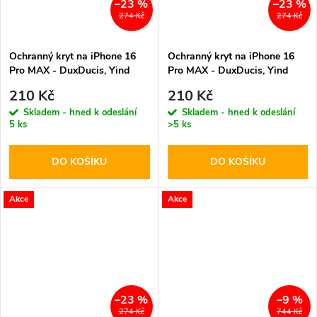
–23 %
–23 %
274 Kč
274 Kč
Ochranný kryt na iPhone 16
Ochranný kryt na iPhone 16
Pro MAX - DuxDucis, Yind
Pro MAX - DuxDucis, Yind
MagSafe Pink
MagSafe Green
210 Kč
210 Kč
Skladem - hned k odeslání
Skladem - hned k odeslání
5 ks
>5 ks
DO KOŠÍKU
DO KOŠÍKU
Akce
Akce
–23 %
–9 %
274 Kč
744 Kč