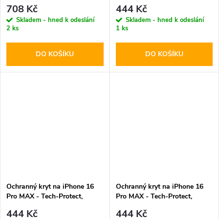
MagSafe Retro
Liquid MagSafe Black
708 Kč
444 Kč
Skladem - hned k odeslání
Skladem - hned k odeslání
2 ks
1 ks
DO KOŠÍKU
DO KOŠÍKU
Ochranný kryt na iPhone 16
Ochranný kryt na iPhone 16
Pro MAX - Tech-Protect,
Pro MAX - Tech-Protect,
Liquid MagSafe Stone Gray
Liquid MagSafe Mauve
444 Kč
444 Kč