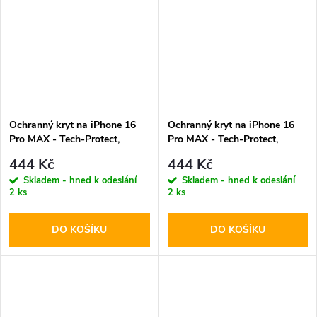
Ochranný kryt na iPhone 16
Ochranný kryt na iPhone 16
Pro MAX - Tech-Protect,
Pro MAX - Tech-Protect,
Silicone MagSafe Clay
Silicone MagSafe Black
444 Kč
444 Kč
Skladem - hned k odeslání
Skladem - hned k odeslání
2 ks
2 ks
DO KOŠÍKU
DO KOŠÍKU