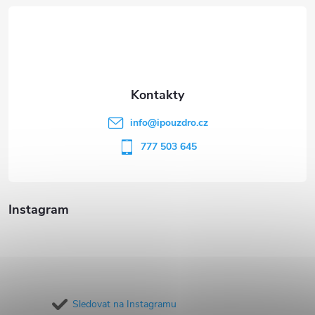
á
p
a
t
info
@
ipouzdro.cz
í
777 503 645
Instagram
Sledovat na Instagramu