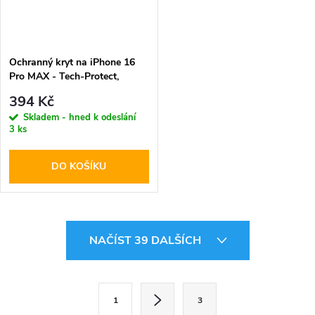
Ochranný kryt na iPhone 16
Pro MAX - Tech-Protect,
Maghybrid MagSafe Black
394 Kč
Skladem - hned k odeslání
3 ks
DO KOŠÍKU
O
NAČÍST 39 DALŠÍCH
v
l
S
1
3
t