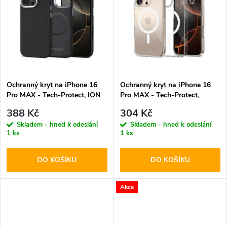
k
k
t
t
ů
ů
Ochranný kryt na iPhone 16
Ochranný kryt na iPhone 16
Pro MAX - Tech-Protect, ION
Pro MAX - Tech-Protect,
Carbon MagSafe Black
FlexAir MagSafe Clear
388 Kč
304 Kč
Skladem - hned k odeslání
Skladem - hned k odeslání
1 ks
1 ks
DO KOŠÍKU
DO KOŠÍKU
Akce