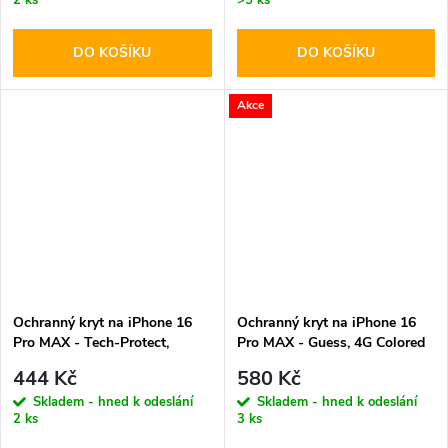
DO KOŠÍKU
DO KOŠÍKU
Akce
Ochranný kryt na iPhone 16
Ochranný kryt na iPhone 16
Pro MAX - Tech-Protect,
Pro MAX - Guess, 4G Colored
Magmat MagSafe Desert
Ring MagSafe Black
444 Kč
580 Kč
Skladem - hned k odeslání
Skladem - hned k odeslání
2 ks
3 ks