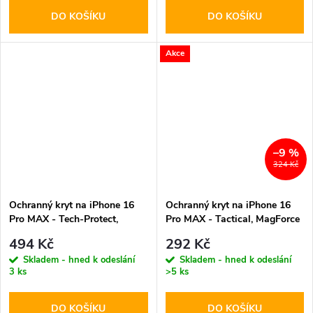
DO KOŠÍKU
DO KOŠÍKU
Akce
–9 %
324 Kč
Ochranný kryt na iPhone 16
Ochranný kryt na iPhone 16
Pro MAX - Tech-Protect,
Pro MAX - Tactical, MagForce
Magedge MagSafe Titanium
Hyperstealth Pink Panther
494 Kč
292 Kč
Skladem - hned k odeslání
Skladem - hned k odeslání
3 ks
>5 ks
DO KOŠÍKU
DO KOŠÍKU