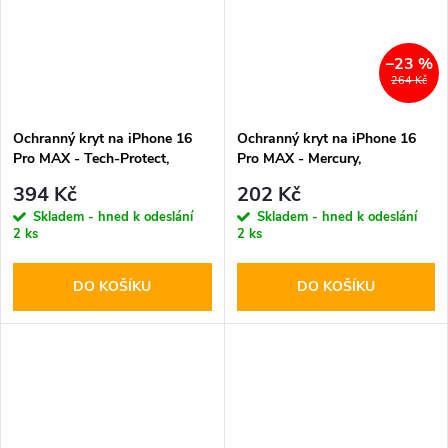
–23 %
264 Kč
Ochranný kryt na iPhone 16
Ochranný kryt na iPhone 16
Pro MAX - Tech-Protect,
Pro MAX - Mercury,
Flexair Hybrid MagSafe Clear
SemiSilicon MagSafe Blue
394 Kč
202 Kč
Skladem - hned k odeslání
Skladem - hned k odeslání
2 ks
2 ks
DO KOŠÍKU
DO KOŠÍKU