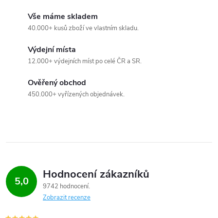
l
Vše máme skladem
á
40.000+ kusů zboží ve vlastním skladu.
d
Výdejní místa
a
12.000+ výdejních míst po celé ČR a SR.
c
Ověřený obchod
450.000+ vyřízených objednávek.
í
p
r
v
Hodnocení zákazníků
k
5,0
9742 hodnocení
y
Zobrazit recenze