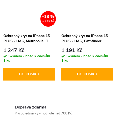
–18 %
1 539 Kč
Ochranný kryt na iPhone 15
Ochranný kryt na iPhone 15
PLUS - UAG, Metropolis LT
PLUS - UAG, Pathfinder
MagSafe Kevlar Black
MagSafe Olive Drap
1 247 Kč
1 191 Kč
Skladem - hned k odeslání
Skladem - hned k odeslání
1 ks
1 ks
DO KOŠÍKU
DO KOŠÍKU
O
v
Doprava zdarma
Pro objednávky v hodnotě nad 700 Kč.