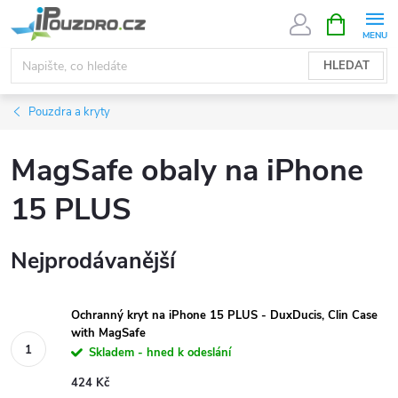
Přejít
NÁKUPNÍ
KOŠÍK
na
obsah
HLEDAT
Pouzdra a kryty
MagSafe obaly na iPhone
15 PLUS
Nejprodávanější
Ochranný kryt na iPhone 15 PLUS - DuxDucis, Clin Case
with MagSafe
Skladem - hned k odeslání
424 Kč