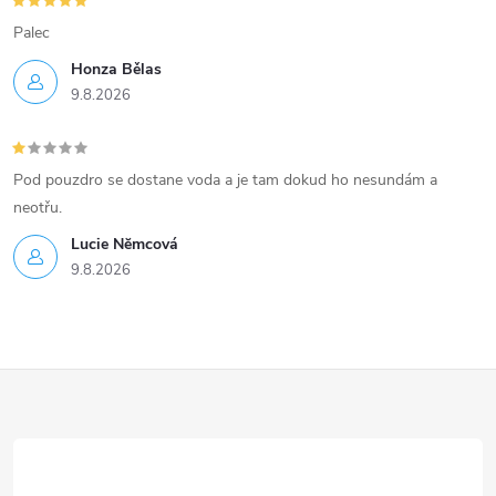
v
Palec
ý
Honza Bělas
p
9.8.2026
i
s
Pod pouzdro se dostane voda a je tam dokud ho nesundám a
neotřu.
u
Lucie Nĕmcová
9.8.2026
Z
á