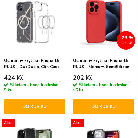
z
ý
Abecedně
e
p
n
i
–23 %
264 Kč
í
s
p
Ochranný kryt na iPhone 15
Ochranný kryt na iPhone 15
PLUS - DuxDucis, Clin Case
PLUS - Mercury, SemiSilicon
p
with MagSafe
MagSafe Red
r
424 Kč
202 Kč
r
Skladem - hned k odeslání
Skladem - hned k odeslání
5 ks
>5 ks
o
o
DO KOŠÍKU
DO KOŠÍKU
d
d
u
Akce
Akce
u