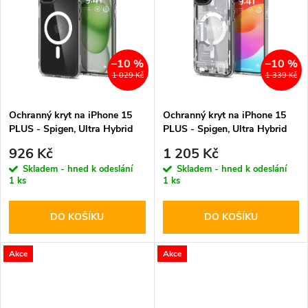
k
k
t
t
–10 %
–10 %
ů
1 029 Kč
1 339 Kč
ů
Ochranný kryt na iPhone 15
Ochranný kryt na iPhone 15
PLUS - Spigen, Ultra Hybrid
PLUS - Spigen, Ultra Hybrid
MagSafe White
Mag Zero One White
926 Kč
1 205 Kč
Skladem - hned k odeslání
Skladem - hned k odeslání
1 ks
1 ks
DO KOŠÍKU
DO KOŠÍKU
Akce
Akce