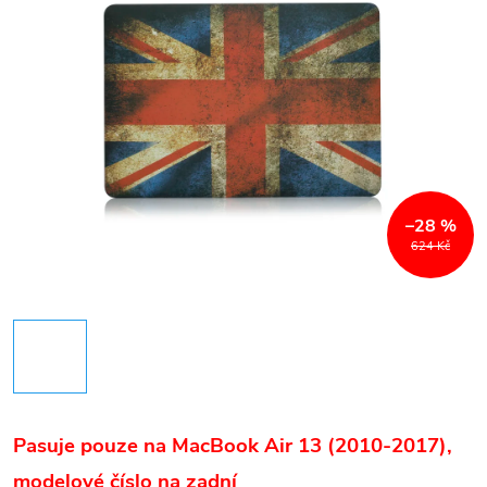
–28 %
624 Kč
Pasuje pouze na MacBook Air 13 (2010-2017
),
m
odelové číslo na zadní