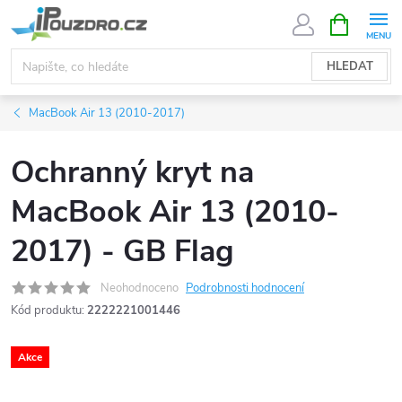
Přejít
NÁKUPNÍ
KOŠÍK
na
obsah
HLEDAT
MacBook Air 13 (2010-2017)
Ochranný kryt na
MacBook Air 13 (2010-
2017) - GB Flag
Neohodnoceno
Podrobnosti hodnocení
Kód produktu:
2222221001446
Akce