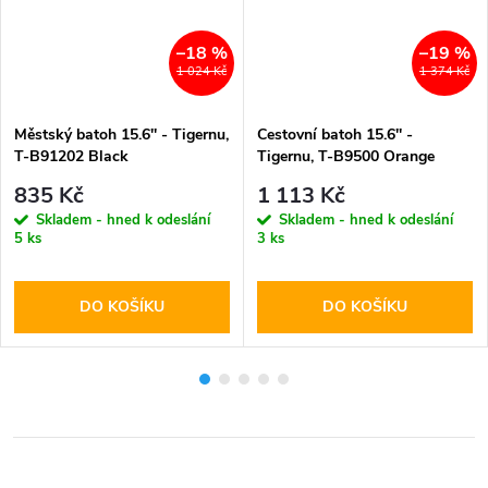
–18 %
–19 %
1 024 Kč
1 374 Kč
Městský batoh 15.6'' - Tigernu,
Cestovní batoh 15.6'' -
T-B91202 Black
Tigernu, T-B9500 Orange
835 Kč
1 113 Kč
Skladem - hned k odeslání
Skladem - hned k odeslání
5 ks
3 ks
DO KOŠÍKU
DO KOŠÍKU