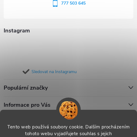
í
777 503 645
Instagram
Sledovat na Instagramu
Populární značky
Informace pro Vás
Blog
Tento web používá soubory cookie. Dalším procházením
tohoto webu vyjadřujete souhlas s jejich