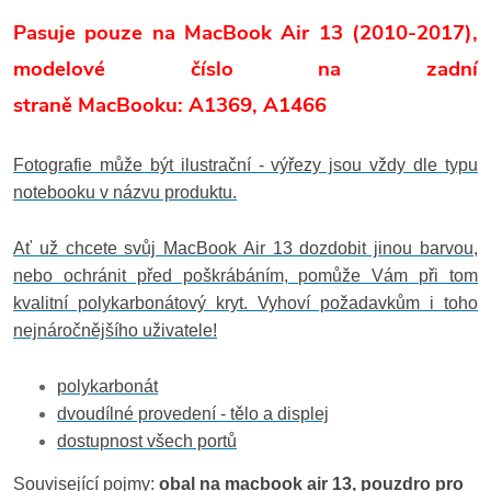
Pasuje pouze na MacBook Air 13 (2010-2017
),
m
odelové číslo na zadní
straně
MacBooku: A1369, A1466
Fotografie může být ilustrační - výřezy jsou vždy dle typu
notebooku v názvu produktu.
Ať už chcete svůj MacBook Air 13 dozdobit jinou barvou,
nebo ochránit před poškrábáním, pomůže Vám při tom
kvalitní polykarbonátový kryt. Vyhoví požadavkům i toho
nejnáročnějšího uživatele!
polykarbonát
dvoudílné provedení - tělo a displej
dostupnost všech portů
Související pojmy:
obal na macbook air 13, pouzdro pro