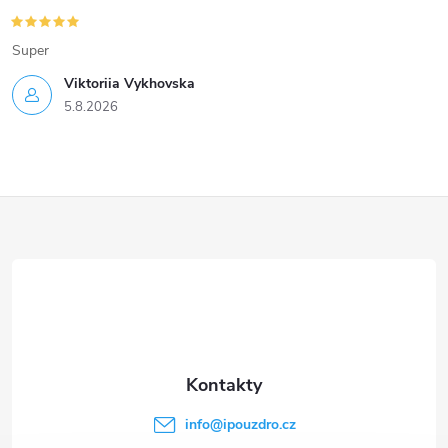
Super
Viktoriia Vykhovska
5.8.2026
Z
á
p
a
t
info
@
ipouzdro.cz