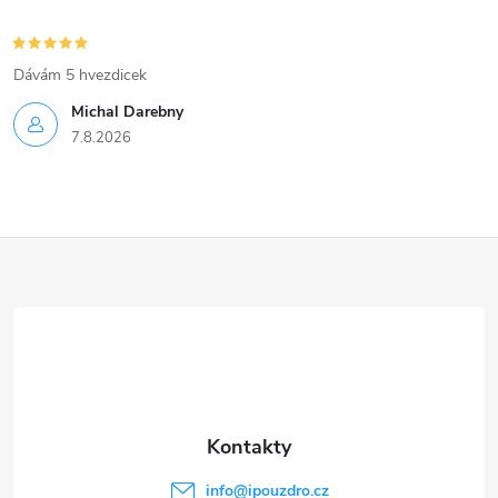
Dávám 5 hvezdicek
Michal Darebny
7.8.2026
Z
á
p
a
t
info
@
ipouzdro.cz