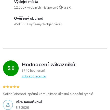
Výdejní místa
s
12.000+ výdejních míst po celé ČR a SR.
u
Ověřený obchod
450.000+ vyřízených objednávek.
Hodnocení zákazníků
5,0
9740 hodnocení
Zobrazit recenze
Solidní obchod ,zpětná komunikace úžasná a dodání rychlé
Věra Janoušková
8.8.2026