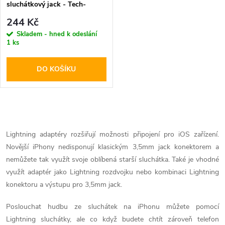
p
sluchátkový jack - Tech-
p
Protect
r
244 Kč
r
Skladem - hned k odeslání
1 ks
o
o
DO KOŠÍKU
d
d
u
u
O
k
k
v
Lightning adaptéry rozšiřují možnosti připojení pro iOS zařízení.
t
Novější iPhony nedisponují klasickým 3,5mm jack konektorem a
l
t
nemůžete tak využít svoje oblíbená starší sluchátka. Také je vhodné
ů
á
využít adaptér jako Lightning rozdvojku nebo kombinaci Lightning
ů
konektoru a výstupu pro 3,5mm jack.
d
Poslouchat hudbu ze sluchátek na iPhonu můžete pomocí
a
Lightning sluchátky, ale co když budete chtít zároveň telefon