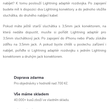
nabíjet? K tomu poslouží Lightning adaptér rozdvojka. Po zapojení
c
budete mít k dispozici dva Lightning konektory a do jednoho vložíte
í
sluchátka, do druhého nabíjecí kabel.
p
Pokud máte ještě starší sluchátka s 3,5mm jack konektorem, na
která nedáte dopustit, musíte si pořídit Lightning adaptér pro
r
3,5mm sluchátkový jack. Po zapojení do iPhonu nebo iPadu získáte
v
zdířku na 3,5mm jack. A pokud byste chtěli u poslechu zařízení i
nabíjet, pořiďte si Lightning adaptér rozdvojku s jedním Lightning
k
konektorem a druhým jack konektorem.
y
v
Doprava zdarma
ý
Pro objednávky v hodnotě nad 700 Kč.
p
Vše máme skladem
40.000+ kusů zboží ve vlastním skladu.
i