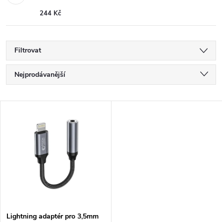
244 Kč
Filtrovat
Ř
Nejprodávanější
a
Nejlevnější
V
Nejdražší
z
ý
Abecedně
e
p
n
i
í
s
Lightning adaptér pro 3,5mm