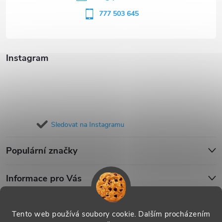
í
777 503 645
Instagram
Sledovat na Instagramu
Populární značky
Informace pro Vás
Blog
Tento web používá soubory cookie. Dalším procházením